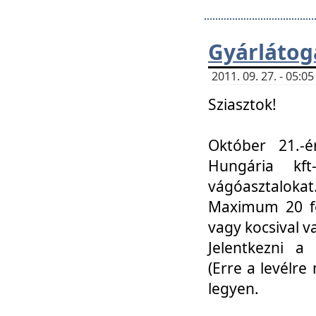
Gyárlátoga
2011. 09. 27. - 05:
Sziasztok!
Október 21.-é
Hungária kf
vágóasztalokat
Maximum 20 fő
vagy kocsival 
Jelentkezni a 
(Erre a levélre 
legyen.