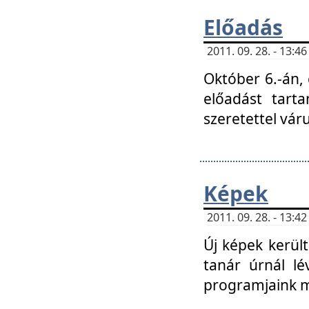
Előadás
2011. 09. 28. - 13:
Október 6.-án,
előadást tart
szeretettel vá
Képek
2011. 09. 28. - 13:
Új képek kerülte
tanár úrnál lé
programjaink m