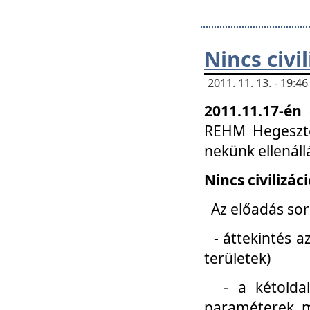
Nincs civi
2011. 11. 13. - 19:
2011.11.17-én
REHM Hegeszté
nekünk ellenál
Nincs civilizác
Az előadás sorá
- áttekintés az
területek)
- a kétoldali 
paraméterek, m