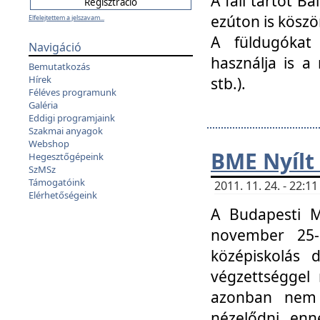
A fali tartót B
ezúton is köszö
Elfelejtettem a jelszavam...
A füldugókat
Navigáció
használja is a 
Bemutatkozás
Hírek
stb.).
Féléves programunk
Galéria
Eddigi programjaink
Szakmai anyagok
Webshop
BME Nyílt
Hegesztőgépeink
SzMSz
Támogatóink
2011. 11. 24. - 22:
Elérhetőségeink
A Budapesti 
november 25-
középiskolás d
végzettséggel
azonban nem 
nézelődni, enn