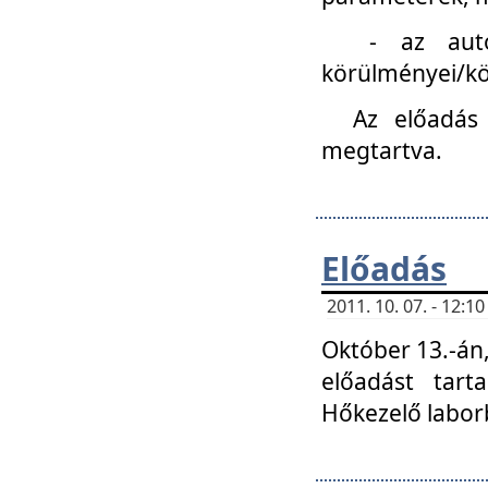
- az autóipa
körülményei/k
Az előadás
megtartva.
Előadás
2011. 10. 07. - 12:
Október 13.-án,
előadást tar
Hőkezelő labor