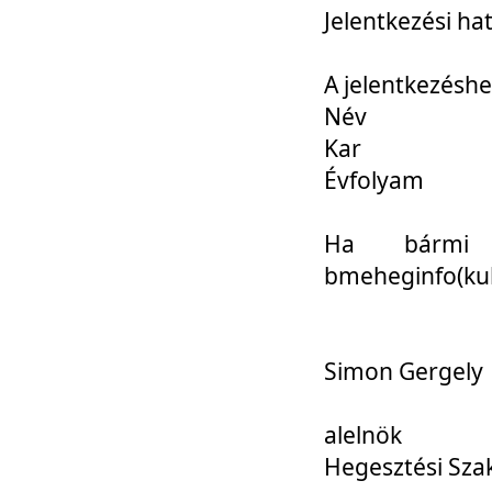
Jelentkezési ha
A jelentkezéshe
Név
Kar
Évfolyam
Ha bármi 
bmeheginfo(kuk
Simon Gergely
alelnök
Hegesztési Sza