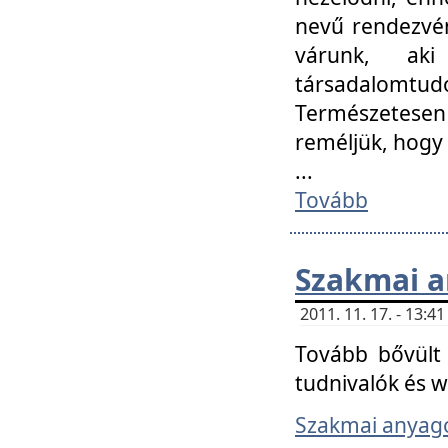
nevű rendezvén
várunk, aki
társadalomtud
Természetesen
reméljük, hogy
...
Tovább
Szakmai 
2011. 11. 17. - 13:
Tovább bővült 
tudnivalók és 
Szakmai anyag