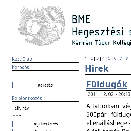
Kezdőlap
1
|
2
|
3
|
4
|
5
|
6
|
7
|
8
Hírek
Keresés
Füldugók
2011. 12. 02. - 20:
Bejelentkezés
A laborban vég
500pár füldugó
ellenállásheges