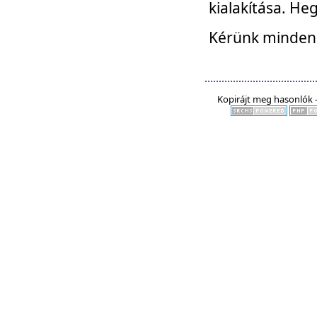
kialakítása. He
Kérünk mindenki
Kopirájt meg hasonlók -