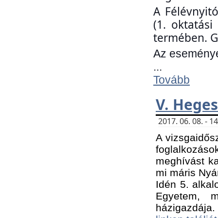
A Félévnyit
(1. oktatás
termében. G
Az eseményen
...
Tovább
V. Heges
2017. 06. 08. - 
A vizsgaidős
foglalkozás
meghívást ka
mi máris Nyár
Idén 5. alka
Egyetem, m
házigazdája.