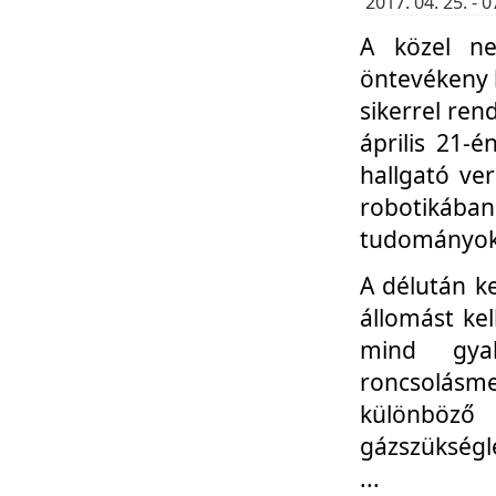
2017. 04. 25. -
A közel ne
öntevékeny k
sikerrel re
április 21-
hallgató ve
robotikáb
tudományok 
A délután k
állomást kel
mind gyak
roncsolás
különböző
gázszükségl
...