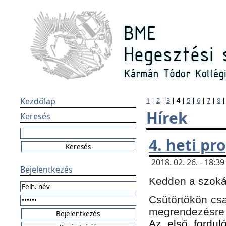
Kezdőlap
1
|
2
|
3
|
4
|
5
|
6
|
7
|
8
Hírek
Keresés
4. heti p
2018. 02. 26. - 18:
Bejelentkezés
Kedden a szokás
Csütörtökön csa
megrendezésre 
Az első forduló