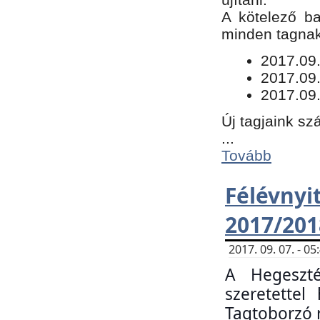
​A kötelező b
minden tagnak 
​2017.09
2017.09
2017.09.
Új tagjaink sz
...
Tovább
Félévn
2017/201
2017. 09. 07. - 
A Hegeszté
szeretette
Tagtoborzó 