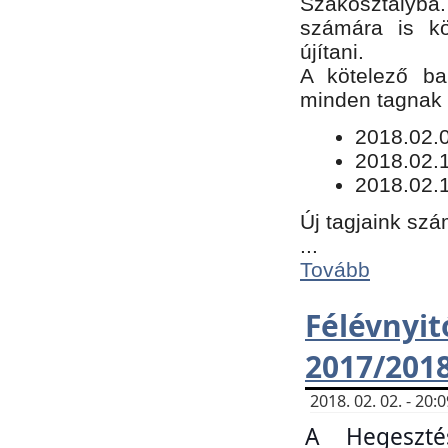
Szakosztályba.
számára is kö
újítani.
​A kötelező ba
minden tagnak m
​2018.02.
2018.02.
2018.02.1
Új tagjaink szá
...
Tovább
Félévn
2017/201
2018. 02. 02. - 20
A Hegeszté