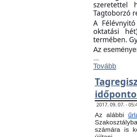
szeretettel
Tagtoborzó r
A Félévnyitó
oktatási hé
termében. Gy
Az eseményen 
...
Tovább
Tagregi
időponto
2017. 09. 07. - 0
Az alábbi
űr
Szakosztályba.
számára is k
újítani.