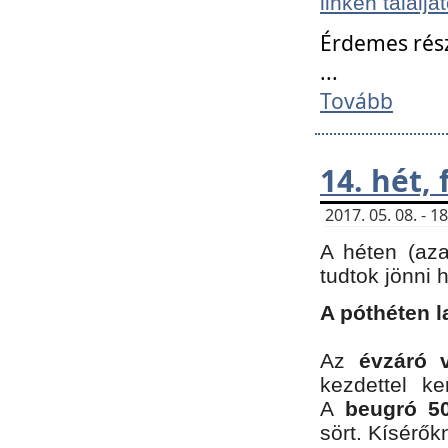
linken találjá
Érdemes rés
...
Tovább
14. hét,
2017. 05. 08. - 
A héten (az
tudtok jönni 
A póthéten l
Az
évzáró 
kezdettel k
A
beugró 50
sört. Kísérő