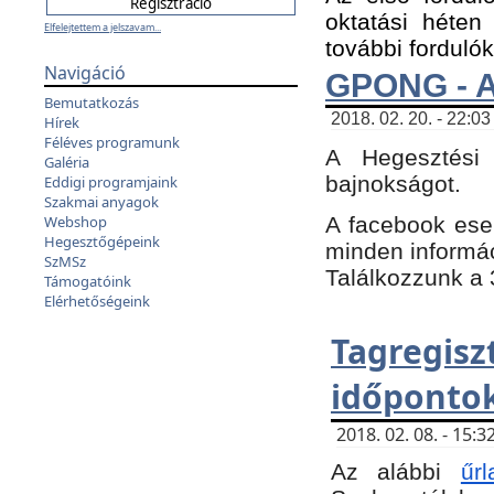
oktatási héten
Elfelejtettem a jelszavam...
további fordulók
Navigáció
GPONG - A
Bemutatkozás
2018. 02. 20. - 22:03
Hírek
Féléves programunk
A Hegesztési
Galéria
bajnokságot.
Eddigi programjaink
Szakmai anyagok
A facebook es
Webshop
Hegesztőgépeink
minden informáci
SzMSz
Találkozzunk a 3
Támogatóink
Elérhetőségeink
Tagregi
időpontok
2018. 02. 08. - 15
Az alábbi
űrl