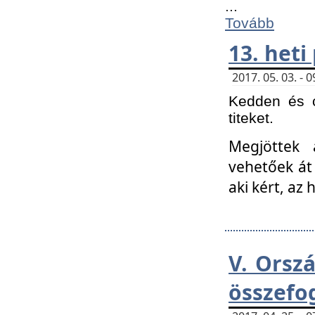
...
Tovább
13. heti
2017. 05. 03. -
Kedden és c
titeket.
Megjöttek 
vehetőek át
aki kért, az
V. Orsz
összefo