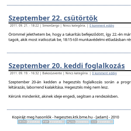
Szeptember 22. csütörtök
2011. 09. 21. - 18:22 | SimonGergo | Nincs kategória. |
0 komment eddig
Örömmel jelethetem be, hogy a takarítás befejeződött, így 22.-én már 
tagok, akik most iratkoztak be, 18:15-től munkavédelmi előadásban ré
Szeptember 20. keddi foglalkozás
2011. 09. 19. - 16:32 | BakosLevente | Nincs kategória. |
0 komment eddig
Szeptember 20-án kedden a hegesztés foglalkozás során a progr
leltárazás, laborrend kialakítása. Hegesztés még nem lesz.
Kérünk mindenkit, akinek ideje engedi, segítsen a rendezésben.
Kopirájt meg hasonlók - hegesztes.ktk.bme.hu - [adam] - 2010