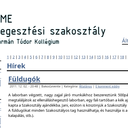
Ál
1
|
2
|
3
|
4
|
5
|
6
|
7
|
8
|
9
|
10
|
11
|
12
|
13
|
14
|
15
|
16
|
17
|
18
|
Hírek
Füldugók
2011. 12. 02. - 20:48 | BakosLevente | Kategória:
Általános
|
0 komment eddig
A laborban végzett, nagy zajjal járó munkákhoz beszereztünk 500pár
megtaláljátok az ellenálláshegesztő laborban, egy fali tartóban a kék ajt
kapta a Szakosztály ajándékba. Jani, ezúton is köszönjük a Szakosztál
A füldugókat minden Szakosztályos tag használhatja, és használja is a 
kalapálás, stb.).