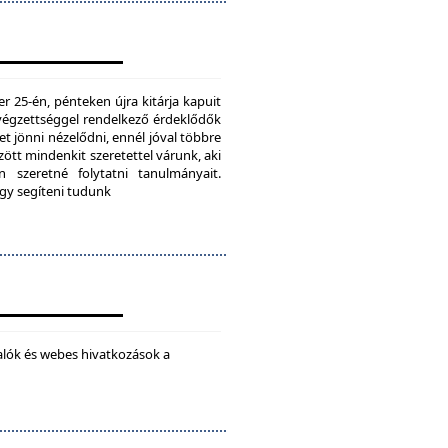
25-én, pénteken újra kitárja kapuit
ú végzettséggel rendelkező érdeklődők
t jönni nézelődni, ennél jóval többre
tt mindenkit szeretettel várunk, aki
 szeretné folytatni tanulmányait.
ogy segíteni tudunk
alók és webes hivatkozások a