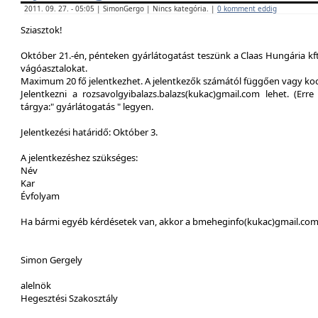
2011. 09. 27. - 05:05 | SimonGergo | Nincs kategória. |
0 komment eddig
Sziasztok!
Október 21.-én, pénteken gyárlátogatást teszünk a Claas Hungária kft
vágóasztalokat.
Maximum 20 fő jelentkezhet. A jelentkezők számától függően vagy ko
Jelentkezni a rozsavolgyibalazs.balazs(kukac)gmail.com lehet. (Erre 
tárgya:" gyárlátogatás " legyen.
Jelentkezési határidő: Október 3.
A jelentkezéshez szükséges:
Név
Kar
Évfolyam
Ha bármi egyéb kérdésetek van, akkor a bmeheginfo(kukac)gmail.com -
Simon Gergely
alelnök
Hegesztési Szakosztály