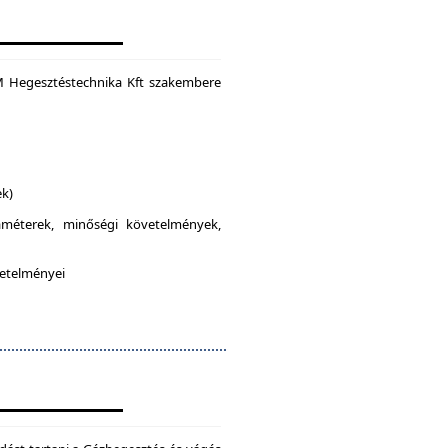
M Hegesztéstechnika Kft szakembere
ek)
raméterek, minőségi követelmények,
vetelményei