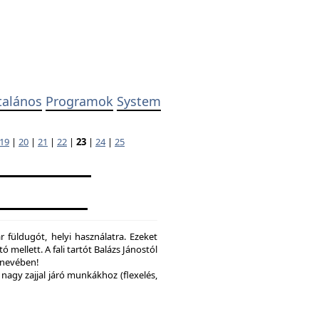
talános
Programok
System
19
|
20
|
21
|
22
|
23
|
24
|
25
 füldugót, helyi használatra. Ezeket
ó mellett. A fali tartót Balázs Jánostól
y nevében!
nagy zajjal járó munkákhoz (flexelés,