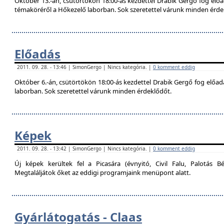
Október 13.-án, csütörtökön 18:00-ás kezdettel Drabik Gergő fog előa
témaköréről a Hőkezelő laborban. Sok szeretettel várunk minden érde
Előadás
2011. 09. 28. - 13:46 | SimonGergo | Nincs kategória. |
0 komment eddig
Október 6.-án, csütörtökön 18:00-ás kezdettel Drabik Gergő fog előadás
laborban. Sok szeretettel várunk minden érdeklődőt.
Képek
2011. 09. 28. - 13:42 | SimonGergo | Nincs kategória. |
0 komment eddig
Új képek kerültek fel a Picasára (évnyitó, Civil Falu, Palotás Bé
Megtaláljátok őket az eddigi programjaink menüpont alatt.
Gyárlátogatás - Claas