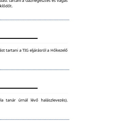
dást tartani a Gázhegesztés és vágás
klődőt.
t tartani a TIG eljárásról a Hőkezelő
la tanár úrnál lévő halászlevezés).