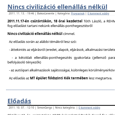
Nincs civilizáció ellenállás nélkül
2011. 11. 13. - 19:46 | BakosLevente | Kategória:
Programok
|
0 komment eddig
2011.11.17-én csütörtökön, 18 órai kezdettel
Tóth László, a REH
fog előadást tartani nekünk ellenállás-ponthegesztésről
Nincs civilizáció ellenállás nélkül
címmel.
Az előadás során az alábbi témákról lesz szó:
- áttekintés az eljárásról (eredet, alapok, eljárások, alkalmazási terület
- a kétoldali ellenállás-ponthegesztés gyakorlata (jellemző pa
befolyásoló tényezők)
- az autóipari alkalmazások sajátosságai, különleges körülményei/kö
Az előadás az
MT épület földszinti Kék termében
lesz megtartva.
Előadás
2011. 10. 07. - 12:10 | SimonGergo | Nincs kategória. |
0 komment eddig