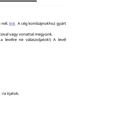
-nél.
link
A cég kombájnokhoz gyárt
csival vagy vonattal megyünk.
a levélre ne válaszoljatok!) A levél
ra írjatok.