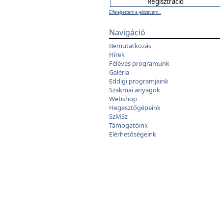
Elfelejtettem a jelszavam...
Navigáció
Bemutatkozás
Hírek
Féléves programunk
Galéria
Eddigi programjaink
Szakmai anyagok
Webshop
Hegesztőgépeink
SzMSz
Támogatóink
Elérhetőségeink