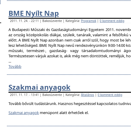
BME Nyílt Nap
2011. 11. 24. - 22:11 | BakosLevente | Kategória:
Programok
|
0 komment eddig
A Budapesti Műszaki és Gazdaságtudományi Egyetem 2011. november 
az ország középiskolás diákjai, szüleik, tanáraik, valamint a felsőfok
előtt. A BME Nyílt Nap azonban nem csak arról szól, hogy most be lehe
lesz lehetőséged. BME Nyílt Nap nevű rendezvényünkön 9:00-14:00 közö
műszaki, természet-, gazdaság- vagy társadalomtudományi ágon
Természetesen várjuk azokat is, akik még nem döntöttek, reméljük, h
...
Tovább
Szakmai anyagok
2011. 11. 17. - 13:41 | BakosLevente | Kategória:
Általános
|
0 komment eddig
Tovább bővült tudástárunk. Hasznos hegesztéssel kapcsolatos tudniv
Szakmai anyagok
menüpont alatt érhetőek el.