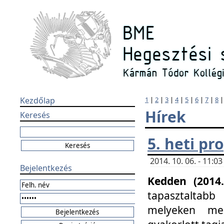
Kezdőlap
1
|
2
|
3
|
4
|
5
|
6
|
7
|
8
Hírek
Keresés
5. heti p
2014. 10. 06. - 11:
Bejelentkezés
Kedden (2014.
tapasztaltabb
melyeken meg