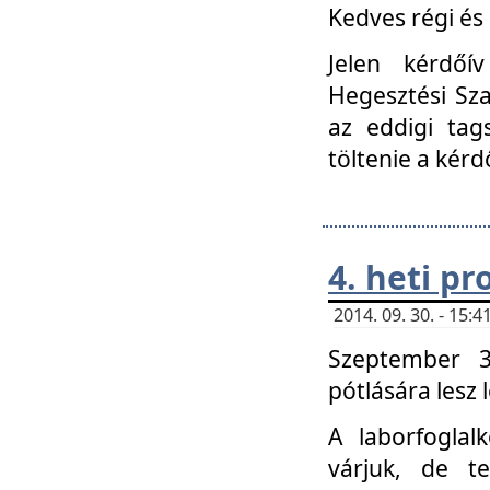
Kedves régi és 
Jelen kérdőí
Hegesztési Sza
az eddigi tag
töltenie a kérd
4. heti p
2014. 09. 30. - 15
Szeptember 3
pótlására lesz
A laborfoglal
várjuk, de t