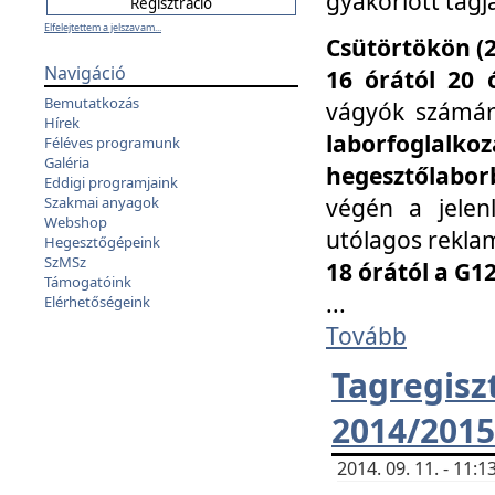
gyakorlott tagj
Elfelejtettem a jelszavam...
Csütörtökön (2
Navigáció
16 órától 20 
Bemutatkozás
vágyók számá
Hírek
laborfoglal
Féléves programunk
Galéria
hegesztőlaborb
Eddigi programjaink
végén a jelenl
Szakmai anyagok
Webshop
utólagos reklam
Hegesztőgépeink
SzMSz
18 órától a G1
Támogatóink
...
Elérhetőségeink
Tovább
Tagreg
2014/2015
2014. 09. 11. - 11