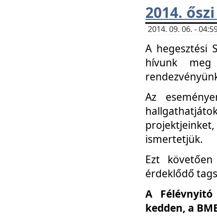
2014. őszi
2014. 09. 06. - 04
A hegesztési 
hívunk meg 
rendezvényünk
Az eseménye
hallgathatjáto
projektjeink
ismertetjük.
Ezt követően 
érdeklődő tag
A Félévnyitó
kedden, a BME