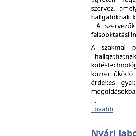
szervez, amel
hallgatóknak k
A szervezők
felsőoktatási 
A szakmai p
hallgathatna
kötéstechnológ
közreműködő i
érdekes gyak
megoldásokba
...
Tovább
Nyári lab