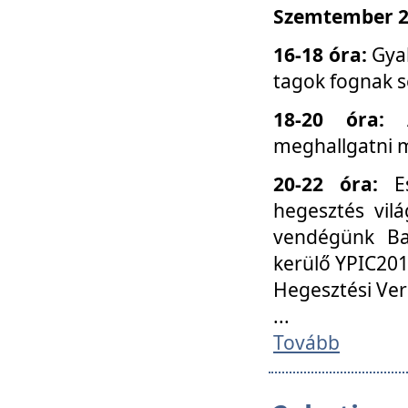
Szemtember 25
16-18 óra:
Gyak
tagok fognak s
18-20 óra:
meghallgatni m
20-22 óra:
Es
hegesztés vilá
vendégünk Ba
kerülő YPIC201
Hegesztési Ver
...
Tovább