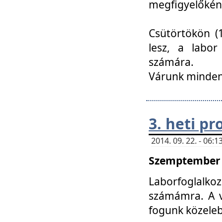
megfigyelőkén
Csütörtökön (1
lesz, a labor
számára.
Várunk mindenk
3. heti p
2014. 09. 22. - 06
Szemptember 2
Laborfoglalk
számámra. A ve
fogunk közele