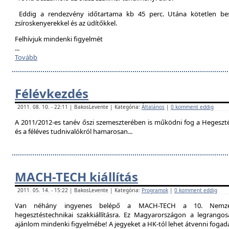
Eddig a rendezvény időtartama kb 45 perc. Utána kötetlen besz
zsíroskenyerekkel és az üdítőkkel.
Felhívjuk mindenki figyelmét
...
Tovább
Félévkezdés
2011. 08. 10. - 22:11 | BakosLevente | Kategória:
Általános
|
0 komment eddig
A 2011/2012-es tanév őszi szemeszterében is működni fog a Hegesztési
és a féléves tudnivalókról hamarosan...
MACH-TECH kiállítás
2011. 05. 14. - 15:22 | BakosLevente | Kategória:
Programok
|
0 komment eddig
Van néhány ingyenes belépő a MACH-TECH a 10. Nemzetkö
hegesztéstechnikai szakkiállításra. Ez Magyarországon a legrangosa
ajánlom mindenki figyelmébe! A jegyeket a HK-tól lehet átvenni foga