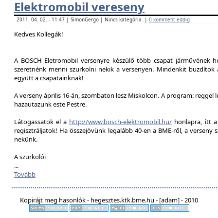
Elektromobil vereseny
2011. 04. 02. - 11:47 | SimonGergo | Nincs kategória. |
0 komment eddig
Kedves Kollegák!
A BOSCH Eletromobil versenyre készülő több csapat járművének he
szeretnénk menni szurkolni nekik a versenyen. Mindenkit buzdítok a
együtt a csapatainknak!
A verseny április 16-án, szombaton lesz Miskolcon. A program: reggel 
hazautazunk este Pestre.
Látogassatok el a
http://www.bosch-elektromobil.hu/
honlapra, itt 
regisztráljatok! Ha összejövünk legalább 40-en a BME-ről, a verseny 
nekünk.
A szurkolói
...
Tovább
Kopirájt meg hasonlók - hegesztes.ktk.bme.hu - [adam] - 2010