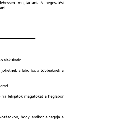
lehessen megtartani. A hegesztési
ani.
n alakulnak:
k jöhetnek a laborba, a többieknek a
marad.
írra felírjátok magatokat a heglabor
alkozásokon, hogy amikor elhagyja a