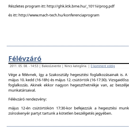
Részletes program itt: http://ghk.ktk.bme.hu/_1011ii/prog.pdf
és itt: http://www.mach-tech.hu/konferenciaprogram
Félévzáró
2011. 05. 08. - 14:53 | BakosLevente | Nincs kategória. |
0 komment eddig
Vége a félévnek, így a Szakosztály hegesztési foglalkozásainak is. A 
május 10. kedd (16-18h) és május 12. csütörtök (16-17:30). Vizsgaidő
foglalkozás. Akinek ekkor nagyon hegeszthetnékje van, az beszél
munkatársaival.
Félévzáró rendezvény:
május 12-én csütörtökön 17:30-kor befejezzük a hegesztési munká
zsíroskenyér partyt tartunk a kötetlen beszélgetés jegyében.