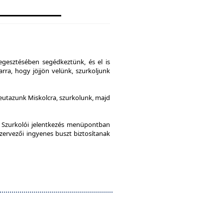
gesztésében segédkeztünk, és el is
rra, hogy jöjjön velünk, szurkoljunk
leutazunk Miskolcra, szurkolunk, majd
a Szurkolói jelentkezés menüpontban
szervezői ingyenes buszt biztosítanak