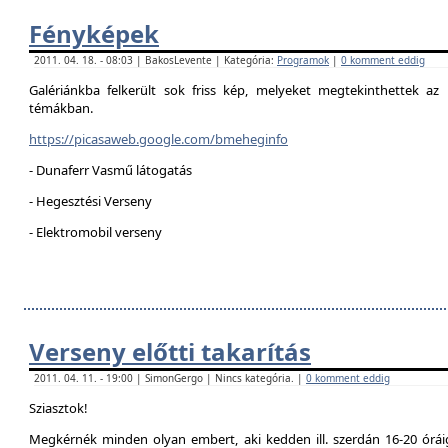
Fényképek
2011. 04. 18. - 08:03 | BakosLevente | Kategória:
Programok
|
0 komment eddig
Galériánkba felkerült sok friss kép, melyeket megtekinthettek az 
témákban.
https://picasaweb.google.com/bmeheginfo
- Dunaferr Vasmű látogatás
- Hegesztési Verseny
- Elektromobil verseny
Verseny előtti takarítás
2011. 04. 11. - 19:00 | SimonGergo | Nincs kategória. |
0 komment eddig
Sziasztok!
Megkérnék minden olyan embert, aki kedden ill. szerdán 16-20 óráig