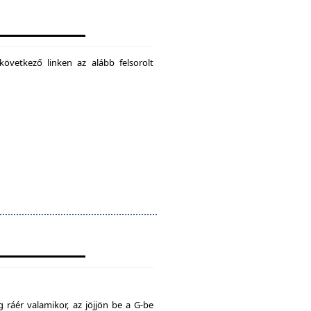
következő linken az alább felsorolt
 ráér valamikor, az jöjjön be a G-be