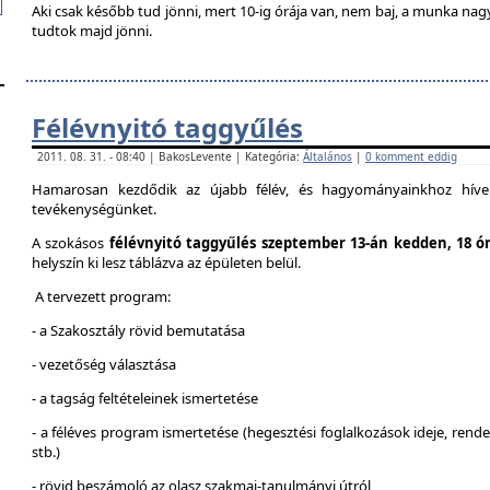
Aki csak később tud jönni, mert 10-ig órája van, nem baj, a munka na
tudtok majd jönni.
Félévnyitó taggyűlés
2011. 08. 31. - 08:40 | BakosLevente | Kategória:
Általános
|
0 komment eddig
Hamarosan kezdődik az újabb félév, és hagyományainkhoz híven
tevékenységünket.
A szokásos
félévnyitó taggyűlés szeptember 13-án kedden, 18 ó
helyszín ki lesz táblázva az épületen belül.
A tervezett program:
- a Szakosztály rövid bemutatása
- vezetőség választása
- a tagság feltételeinek ismertetése
- a féléves program ismertetése (hegesztési foglalkozások ideje, ren
stb.)
- rövid beszámoló az olasz szakmai-tanulmányi útról