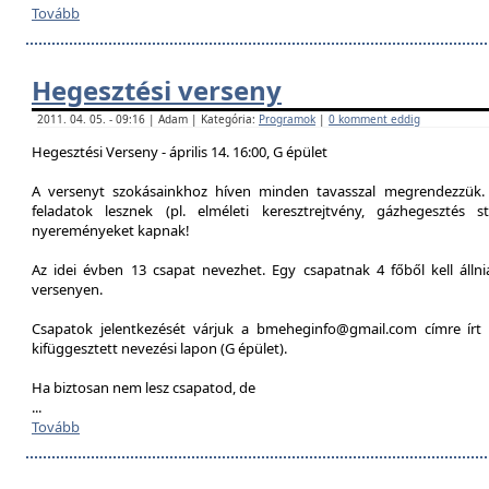
Tovább
Hegesztési verseny
2011. 04. 05. - 09:16 | Adam | Kategória:
Programok
|
0 komment eddig
Hegesztési Verseny - április 14. 16:00, G épület
A versenyt szokásainkhoz híven minden tavasszal megrendezzük. 
feladatok lesznek (pl. elméleti keresztrejtvény, gázhegesztés st
nyereményeket kapnak!
Az idei évben 13 csapat nevezhet. Egy csapatnak 4 főből kell álln
versenyen.
Csapatok jelentkezését várjuk a bmeheginfo@gmail.com címre írt 
kifüggesztett nevezési lapon (G épület).
Ha biztosan nem lesz csapatod, de
...
Tovább