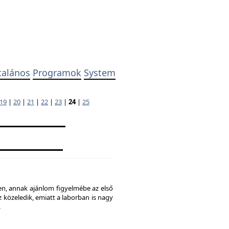
talános
Programok
System
19
|
20
|
21
|
22
|
23
|
24
|
25
ben, annak ajánlom figyelmébe az első
 közeledik, emiatt a laborban is nagy
.