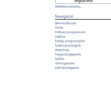
Elfelejtettem a jelszavam...
Navigáció
Bemutatkozás
Hírek
Féléves programunk
Galéria
Eddigi programjaink
Szakmai anyagok
Webshop
Hegesztőgépeink
SzMSz
Támogatóink
Elérhetőségeink