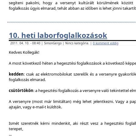
segíteni pakolni, hogy a versenyt kultúrált körülmének között 
foglalkozás úgyis elmarad, tehát abban az időben is lehet jönni takartít
10. heti laborfoglalkozások
2011. 04. 10. - 08:40 | SimonGergo | Nincs kategória. |
0 komment eddig
Kedves Kollegák!
A most következő héten a hegesztési foglalkozások a következő képpe
kedden
: csak az elektromobilokat szerelők és a versenyre gyakorló
foglalkozás elmarad.
csütörtökön
: a hegesztési foglalkozás a versenyre való tekintettel el
A versenyre (most már limitáltan) még lehet jelentkezni. Vagy a pap
ajtaján, vagy e-mail-t küldtök.
Ismét szeretnék kérni mindenkit, aki részt vesz a hegesztési fogl
terepet,
...