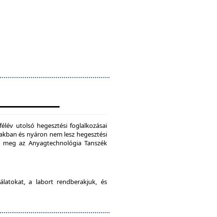
félév utolsó hegesztési foglalkozásai
szakban és nyáron nem lesz hegesztési
je meg az Anyagtechnológia Tanszék
latokat, a labort rendberakjuk, és