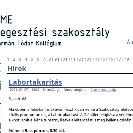
Ál
1
|
2
|
3
|
4
|
5
|
6
|
7
|
8
|
9
|
10
|
11
|
12
|
13
|
14
|
15
|
16
|
17
|
18
|
Hírek
Labortakarítás
2011. 09. 07. - 13:07 | SimonGergo | Nincs kategória. |
0 komment eddig
Sziasztok!
Aki ebben a félévben is aktívan részt kíván venni a Szakosztály életé
közös programunkat, a Labortakarítást. A G épület felújítása a végéhez
a kosz, amit el kéne tüntetni, illetve a leltározást is meg kellene csinálni
Időpont:
9.-e, péntek, 8:30-tól.