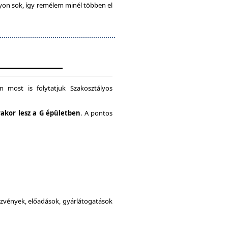
gyon sok, így remélem minél többen el
 most is folytatjuk Szakosztályos
rakor lesz a G épületben
. A pontos
dezvények, előadások, gyárlátogatások