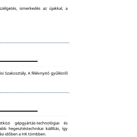
élgetés, ismerkedés az újakkal, a
 Szakosztály. A félévnyitó gyűlésről
zi gépgyártás-technológiai és
bb hegesztéstechnikai kiállítás, így
dási időben a HK tömbben.