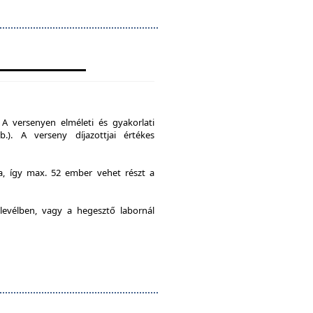
A versenyen elméleti és gyakorlati
b.). A verseny díjazottjai értékes
ia, így max. 52 ember vehet részt a
levélben, vagy a hegesztő labornál