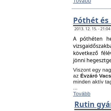
Tovább
Póthét és
2013. 12. 15. - 21:
A póthéten he
vizsgaidőszak
következő félé
jönni hegesztge
Viszont egy nag
az
Évzáró Vacs
minden aktív ta
...
Tovább
Rutin gyá