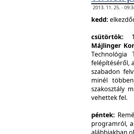
2013. 11. 25. - 09
kedd:
elkezdő
csütörtök:
Májlinger Ko
Technológia 
felépítéséről,
szabadon felv
minél többen
szakosztály m
vehettek fel.
péntek:
Remél
programról, a
alábbiakban ol