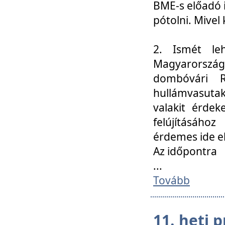
BME-s előadó i
pótolni. Mivel 
2. Ismét le
Magyarország
dombóvári R
hullámvasuta
valakit érdek
felújításáh
érdemes ide el
Az időpontra
...
Tovább
11. heti