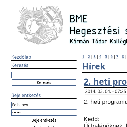
Kezdőlap
1
|
2
|
3
|
4
|
5
|
6
|
7
|
8
Hírek
Keresés
2. heti p
2014. 03. 04. - 07:
Bejelentkezés
2. heti program
Kedd:
Új belépőknek: 