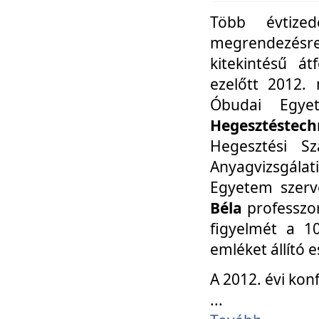
Több évtize
megrendezésr
kitekintésű á
ezelőtt 2012.
Óbudai Egy
Hegesztéstechn
Hegesztési Sz
Anyagvizsgála
Egyetem szerv
Béla
professzor
figyelmét a 10
emléket állító
A 2012. évi ko
...