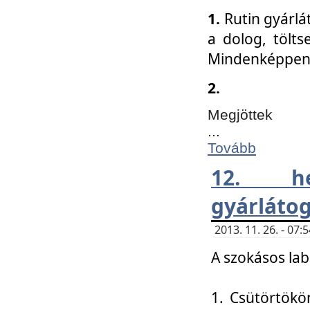
1.
Rutin gyárlá
a dolog, tölts
Mindenképpen 
2.
Megjöttek
...
Tovább
12. h
gyárlátog
2013. 11. 26. - 07
A szokásos lab
1. Csütörtökö