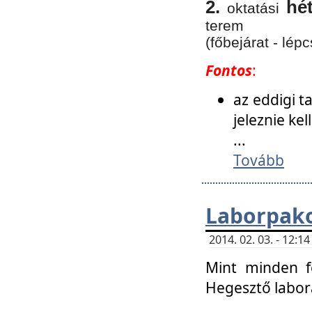
2.
hé
oktatási
terem
(főbejárat - lépc
Fontos
:
az eddigi 
jeleznie ke
...
Tovább
Laborpako
2014. 02. 03. - 12:
Mint minden f
Hegesztő labor