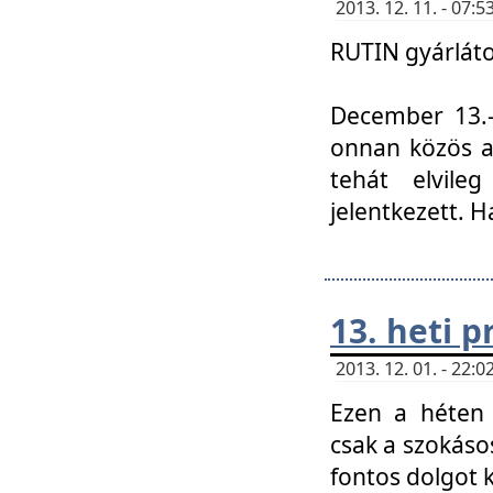
2013. 12. 11. - 07
RUTIN gyárláto
December 13.-á
onnan közös a
tehát elvile
jelentkezett. H
13. heti 
2013. 12. 01. - 22
Ezen a héten
csak a szokáso
fontos dolgot 