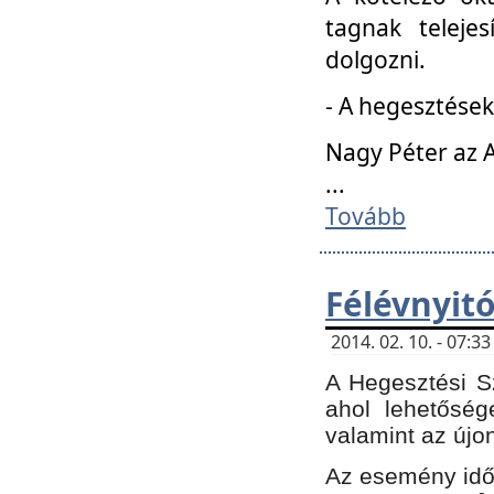
tagnak teleje
dolgozni.
- A hegesztések
Nagy Péter az A
...
Tovább
Félévnyit
2014. 02. 10. - 07:
A Hegesztési Sz
ahol lehetőség
valamint az újo
Az esemény időp