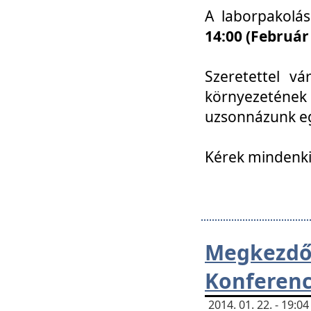
A laborpakolá
14:00 (Február
Szeretettel vá
környezetének
uzsonnázunk eg
Kérek mindenki
Megkezd
Konferenc
2014. 01. 22. - 19: