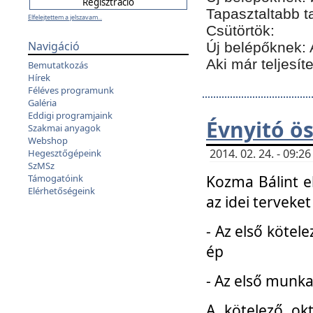
Tapasztaltabb t
Elfelejtettem a jelszavam...
Csütörtök:
Navigáció
Új belépőknek: 
Aki már teljesít
Bemutatkozás
Hírek
Féléves programunk
Galéria
Eddigi programjaink
Évnyitó ö
Szakmai anyagok
Webshop
2014. 02. 24. - 09:
Hegesztőgépeink
SzMSz
Kozma Bálint el
Támogatóink
Elérhetőségeink
az idei terveket
- Az első kötele
ép
- Az első munka
A kötelező ok