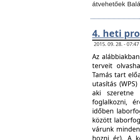
átvehetőek Balá
4. heti p
2015. 09. 28. - 07:
Az alábbiakban 
terveit olvash
Tamás tart elő
utasítás (WPS)
aki szeretne k
foglalkozni, 
időben laborfo
között laborfog
várunk mindenk
hozni ér). A 