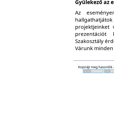
Gyülekező az e
Az eseményen
hallgathatjáto
projektjeinket
prezentációt
Szakosztály ér
Várunk minden 
Kopirájt meg hasonlók -