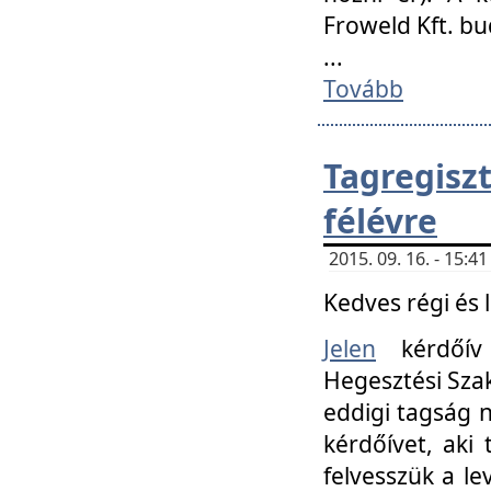
Froweld Kft. bu
...
Tovább
Tagregis
félévre
2015. 09. 16. - 15:
Kedves régi és 
Jelen
kérdőív 
Hegesztési Szak
eddigi tagság n
kérdőívet, aki
felvesszük a le