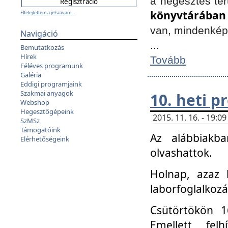
a hegesztés ter
könyvtárában
Elfelejtettem a jelszavam...
van, mindenké
Navigáció
...
Bemutatkozás
Hírek
Tovább
Féléves programunk
Galéria
Eddigi programjaink
Szakmai anyagok
10. heti 
Webshop
Hegesztőgépeink
2015. 11. 16. - 19:
SzMSz
Támogatóink
Az alábbiakb
Elérhetőségeink
olvashattok.
Holnap, azaz 
laborfoglalkozá
Csütörtökön 16
Emellett fe