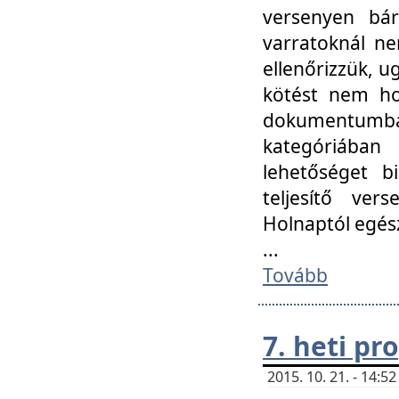
versenyen bár
varratoknál ne
ellenőrizzük, u
kötést nem hoz
dokumentumban 
kategóriába
lehetőséget bi
teljesítő ver
Holnaptól egés
...
Tovább
7. heti p
2015. 10. 21. - 14: