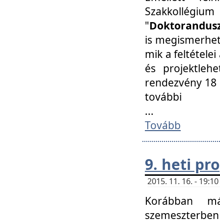
Szakkollégi
"
Doktorandusz
is megismerhet
mik a feltétele
és projektleh
rendezvény 18 
további
...
Tovább
9. heti p
2015. 11. 16. - 19:
Korábban má
szemeszterben