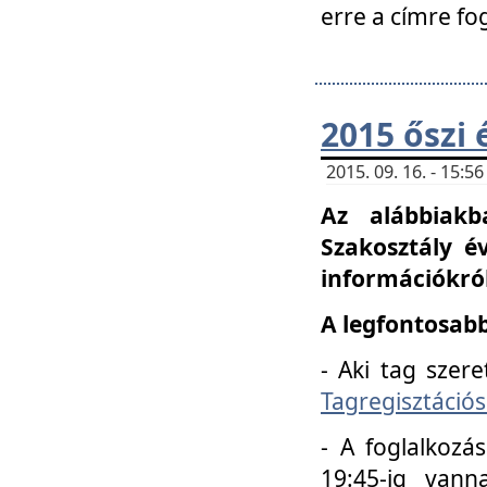
erre a címre fo
2015 őszi 
2015. 09. 16. - 15:
Az alábbiakb
Szakosztály é
információkról
A legfontosabb
- Aki tag szere
Tagregisztációs
- A foglalkozá
19:45-ig vann