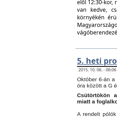
elől 12:30-kor,
van kedve, cs
környékén érün
Magyarországo
vágóberendezé
5. heti p
2015. 10. 06. - 06:
Október 6-án a 
óra között a G 
Csütörtökön a
miatt a foglal
A rendelt póló