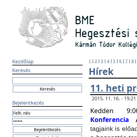
Kezdőlap
1
|
2
|
3
|
4
|
5
|
6
|
7
|
8
Hírek
Keresés
11. heti 
2015. 11. 16. - 19:
Bejelentkezés
Kedden 9:
Konferencia
tagjaink is elő