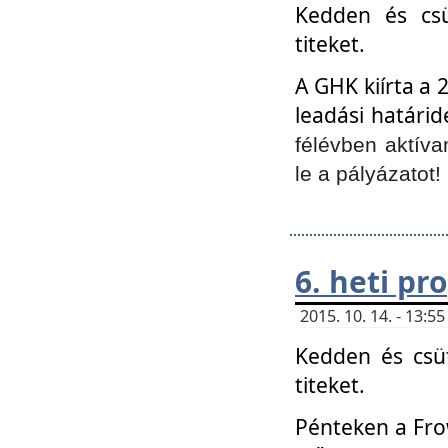
Kedden és csü
titeket.
A GHK kiírta a 
leadási határid
félévben aktíva
le a pályázatot!
6. heti p
2015. 10. 14. - 13:
Kedden és csüt
titeket.
Pénteken a Frow