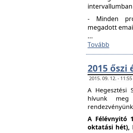
intervallumban
- Minden pro
megadott email 
...
Tovább
2015 őszi 
2015. 09. 12. - 11:
A Hegesztési S
hívunk meg 
rendezvényünk
A Félévnyitó 
oktatási hét)