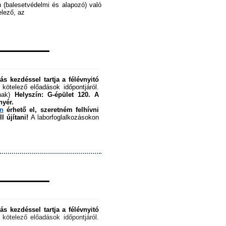
 (balesetvédelmi és alapozó) való 
ező, az ﻿
s kezdéssel tartja a félévnyitó 
 kötelező előadások időpontjáról. 
nak) 
Helyszín: G-épület 120.
A 
nyér.
en
 érhető el, szeretném felhívni 
 újítani!
 A laborfoglalkozásokon 
s kezdéssel tartja a félévnyitó 
 kötelező előadások időpontjáról. 