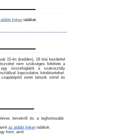
alábbi linken
találtok.
ruár 15-én (kedden), 18 órai kezdettel
szvétel nem szükséges feltétele a
egy összefoglalót a szakosztály
osztállyal kapcsolatos kérdéseiteket.
sapatépítő estet tartunk sörrel és
éléves tervekről és a legfontosabb
 amit
az alábbi linken
találtok.
 egy form, amit