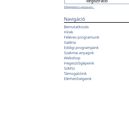
Elfelejtettem a jelszavam...
Navigáció
Bemutatkozás
Hírek
Féléves programunk
Galéria
Eddigi programjaink
Szakmai anyagok
Webshop
Hegesztőgépeink
SzMSz
Támogatóink
Elérhetőségeink