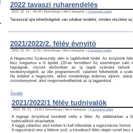
2022 tavaszi ruharendelés
2022. 02. 14. - 09:19 | SimonGergo | Nincs kategória. |
0 komment eddig
Tavasszal újra lehetőségetek van ruhákat rendelni, minden részletet az
2021/2022/2. félév évnyitó
2022. 02. 03. - 11:53 | SimonGergo | Nincs kategória. |
0 komment eddig
A Hegesztési Szakosztály idén is tagfelvételt hirdet. Az évnyitónk feb
lesz megtartva a G épület 120-as termében! Az eseményen való ré
tagságnak, viszont elsősorban az új tagok számára tartunk 
tevékenységéről, az idei programtervről, valamint feltehetitek a szak
Ha érdekel a hegesztés, akkor mindenképp érdemes eljönni, utána c
zsíroskenyérrel, ahol megismerkedhetünk az új tagjainkkal.
...
Tovább
2021/2022/1 félév tudnivalók
2021. 09. 13. - 14:43 | SimonGergo | Nincs kategória. |
0 komment eddig
A tegnapi évnyitóval kezdetét vette a félév. Az alábbiakban a f
tudnivalókról olvashattok.
A taggá váláshoz első körben ki kell töltenetek a regisztrációs formot,
A regisztráció erre a félévre szól, a következő félév elején ismét lesz