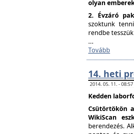
olyan embereke
2. Évzáró pa
szoktunk tenn
rendbe tesszü
...
Tovább
14. heti 
2014. 05. 11. - 08:
Kedden laborfo
Csütörtökön a
WikiScan eszk
berendezés. Al