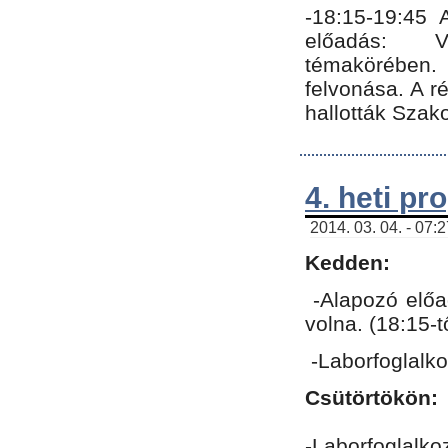
-18:15-19:45
előadás: Vo
témakörében.
felvonása. A 
hallották Szako
4. heti p
2014. 03. 04. - 07:
Kedden:
-Alapozó előa
volna. (18:15-
-Laborfoglalk
Csütörtökön:
-Laborfoglalko