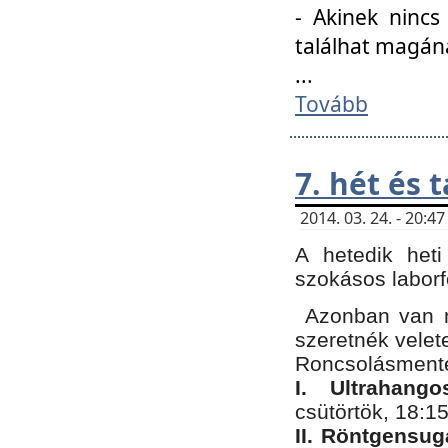
- Akinek nincs
találhat magán
...
Tovább
7. hét és 
2014. 03. 24. - 20:
A hetedik heti
szokásos labor
Azonban van n
szeretnék velet
Roncsolásmente
I. Ultrahang
csütörtök, 18:15
II. Röntgensug