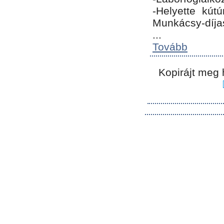
-Helyette kút
Munkácsy-díja
...
Tovább
Kopirájt meg 