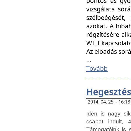
pontos és gyor
vizsgálata so
szélbeégését, 
azokat. A hibah
rögzítésére alk
WIFI kapcsolat
Az előadás sor
...
Tovább
Hegesztés
2014. 04. 25. - 16:
Idén is nagy sik
csapat indult, 
Támogatóink is 