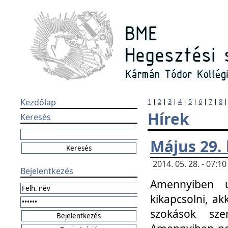
Kezdőlap
1
|
2
|
3
|
4
|
5
|
6
|
7
|
8
Hírek
Keresés
Május 29.
2014. 05. 28. - 07:
Bejelentkezés
Amennyiben u
kikapcsolni, ak
szokások sze