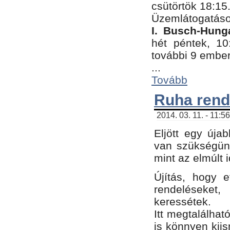
csütörtök 18:15
Üzemlátogatáso
I. Busch-Hung
hét péntek, 10
további 9 embe
...
Tovább
Ruha rend
2014. 03. 11. - 11:5
Eljött egy úja
van szükségünk
mint az elmúlt
Újítás, hogy e
rendelések
keressétek.
Itt megtalálhat
is könnyen kii