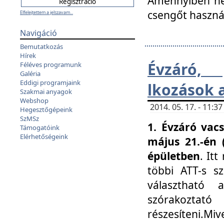
Amennyiben nem
csengőt haszná
Elfelejtettem a jelszavam...
Navigáció
Bemutatkozás
Hírek
Évzáró, 
Féléves programunk
Galéria
Eddigi programjaink
lkozások 
Szakmai anyagok
Webshop
2014. 05. 17. - 11:
Hegesztőgépeink
SzMSz
1. Évzáró vac
Támogatóink
Elérhetőségeink
május 21.-én 
épületben
. It
többi ATT-s sz
választható 
szórakoztató
részesíteni.Miv