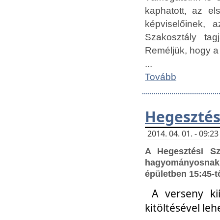
kaphatott, az e
képviselőinek,
Szakosztály tag
Reméljük, hogy a
...
Tovább
Hegesztés
2014. 04. 01. - 09:
A Hegesztési S
hagyományosnak 
épületben 15:45-t
A verseny ki
kitöltésével leh