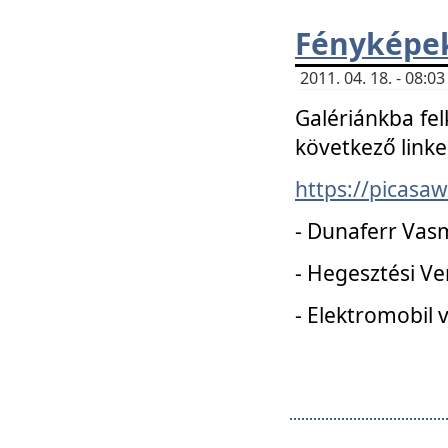
Fényképe
2011. 04. 18. - 08:
Galériánkba fel
következő linke
https://picas
- Dunaferr Vas
- Hegesztési V
- Elektromobil 