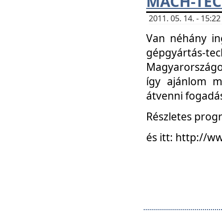
MACH-TECH
2011. 05. 14. - 15:
Van néhány in
gépgyártás-tech
Magyarországon
így ajánlom m
átvenni fogadá
Részletes progr
és itt: http:/