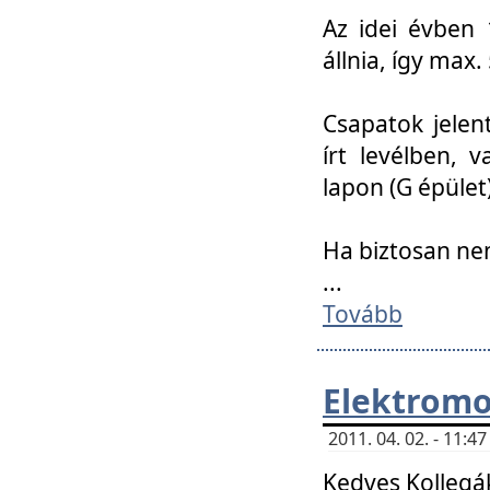
Az idei évben 
állnia, így max
Csapatok jele
írt levélben, 
lapon (G épület)
Ha biztosan ne
...
Tovább
Elektromo
2011. 04. 02. - 11:
Kedves Kollegá