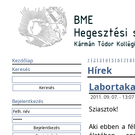
Kezdőlap
1
|
2
|
3
|
4
|
5
|
6
|
7
|
8
Hírek
Keresés
Labortaka
2011. 09. 07. - 13:
Bejelentkezés
Sziasztok!
Aki ebben a fél