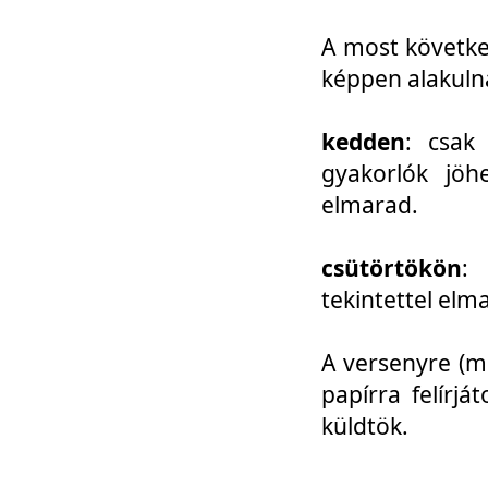
A most követke
képpen alakuln
kedden
: csak
gyakorlók jöh
elmarad.
csütörtökön
: 
tekintettel elm
A versenyre (mo
papírra felírj
küldtök.