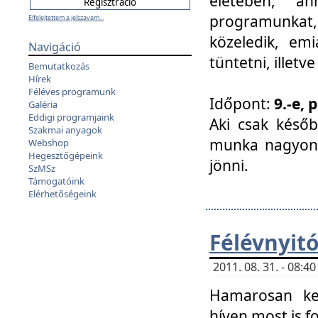
életében, a
programunkat, a
Elfelejtettem a jelszavam...
közeledik, em
Navigáció
tüntetni, illetve
Bemutatkozás
Hírek
Féléves programunk
Időpont:
9.-e, 
Galéria
Eddigi programjaink
Aki csak későb
Szakmai anyagok
munka nagyon 
Webshop
Hegesztőgépeink
jönni.
SzMSz
Támogatóink
Elérhetőségeink
Félévnyit
2011. 08. 31. - 08:
Hamarosan ke
híven most is f