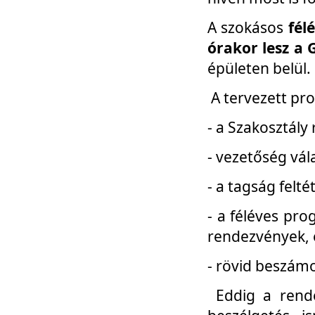
A szokásos
fél
órakor lesz a 
épületen belül.
A tervezett pr
- a Szakosztály
- vezetőség vál
- a tagság felt
- a féléves pro
rendezvények, 
- rövid beszámo
Eddig a rende