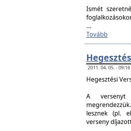
Ismét szeretné
foglalkozásoko
...
Tovább
Hegesztés
2011. 04. 05. - 09:
Hegesztési Verse
A versenyt 
megrendezzük.
lesznek (pl. e
verseny díjazo