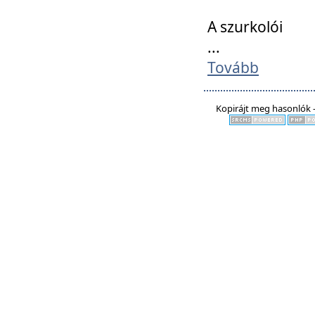
A szurkolói
...
Tovább
Kopirájt meg hasonlók -