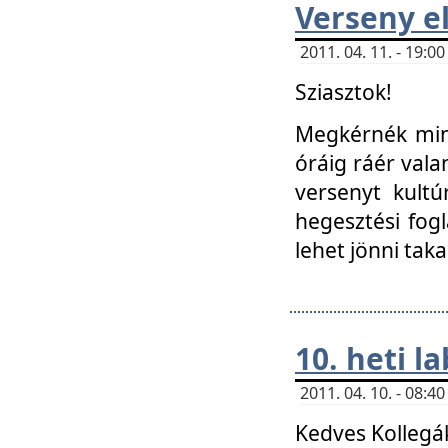
Verseny el
2011. 04. 11. - 19:
Sziasztok!
Megkérnék mind
óráig ráér vala
versenyt kultú
hegesztési fog
lehet jönni taka
10. heti l
2011. 04. 10. - 08:
Kedves Kollegá