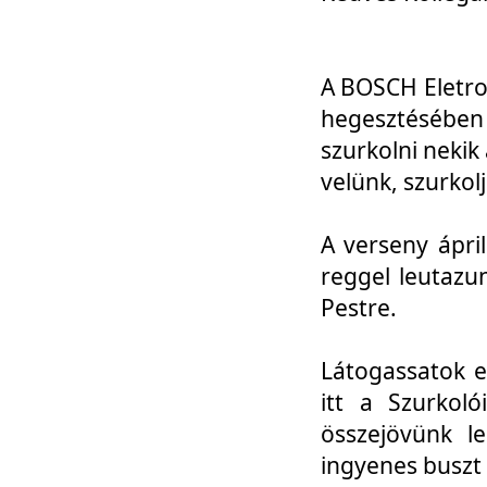
A BOSCH Eletro
hegesztésébe
szurkolni nekik
velünk, szurkol
A verseny ápri
reggel leutazu
Pestre.
Látogassatok e
itt a Szurkoló
összejövünk l
ingyenes buszt