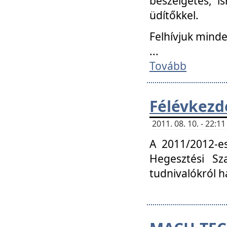
beszélgetés, i
üdítőkkel.
Felhívjuk mind
...
Tovább
Félévkezd
2011. 08. 10. - 22:
A 2011/2012-e
Hegesztési Sza
tudnivalókról 