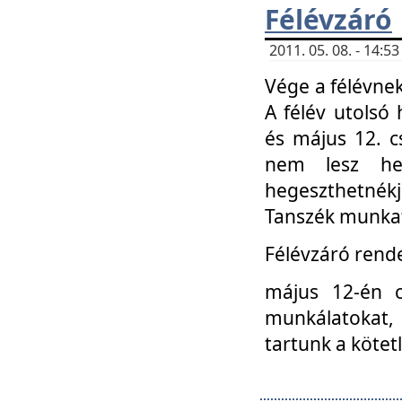
Félévzáró
2011. 05. 08. - 14:
Vége a félévnek
A félév utolsó 
és május 12. c
nem lesz heg
hegeszthetnék
Tanszék munkat
Félévzáró rend
május 12-én c
munkálatokat, 
tartunk a kötet