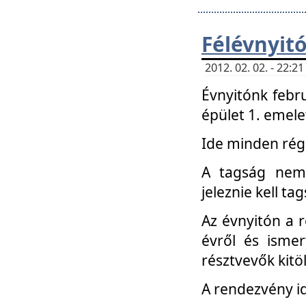
Félévnyit
2012. 02. 02. - 22:
Évnyitónk febru
épület 1. emele
Ide minden régi
A tagság nem
jeleznie kell ta
Az évnyitón a 
évről és ismer
résztvevők kitö
A rendezvény id