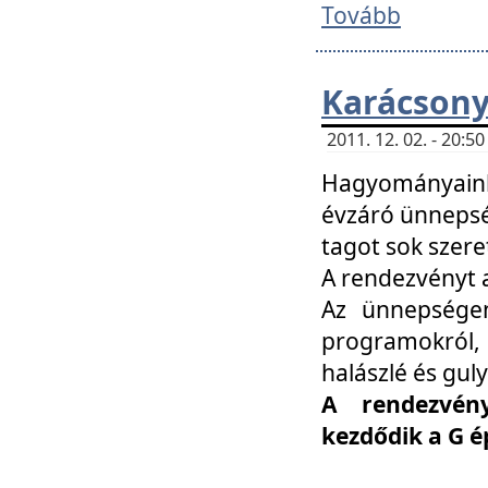
Tovább
Karácsony
2011. 12. 02. - 20:
Hagyományaink
évzáró ünnepség
tagot sok szere
A rendezvényt a
Az ünnepségen
programokról,
halászlé és guly
A rendezvén
kezdődik a G 