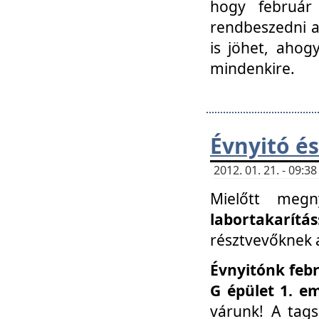
hogy február 
rendbeszedni a 
is jöhet, ahog
mindenkire.
Évnyitó és
2012. 01. 21. - 09:
Mielőtt megn
labortakarítás
résztvevőknek a 
Évnyitónk febr
G épület 1. e
várunk! A tag