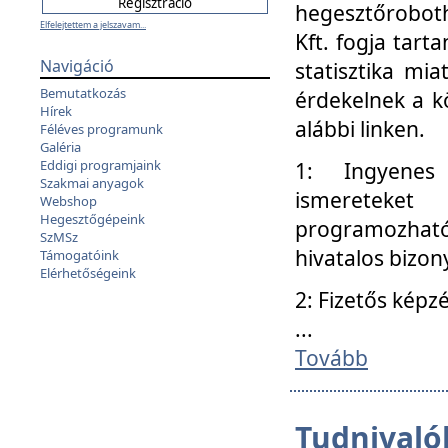
hegesztőroboth
Elfelejtettem a jelszavam...
Kft. fogja tart
Navigáció
statisztika mi
Bemutatkozás
érdekelnek a k
Hírek
alábbi linken.
Féléves programunk
Galéria
Eddigi programjaink
1: Ingyenes k
Szakmai anyagok
ismereteket
Webshop
Hegesztőgépeink
programozhat
SzMSz
hivatalos bizon
Támogatóink
Elérhetőségeink
2: Fizetős képz
...
Tovább
Tudnivalók