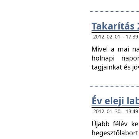
Takarítás 
2012. 02. 01. - 17:
Mivel a mai na
holnapi napon
tagjainkat és jö
Év eleji l
2012. 01. 30. - 13:
Újabb félév ke
hegesztőlabort 