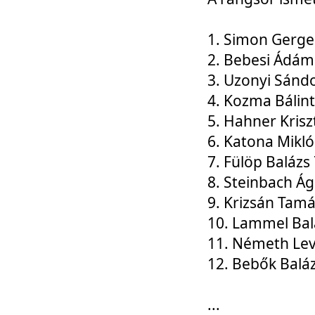
1. Simon Gerge
2. Bebesi Ádám
3. Uzonyi Sánd
4. Kozma Bálin
5. Hahner Krisz
6. Katona Mikl
7. Fülöp Balázs
8. Steinbach Á
9. Krizsán Tam
10. Lammel Bal
11. Németh Le
12. Bebők Balá
...