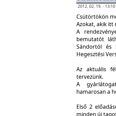
2012. 02. 19. - 13:
Csütörtökön me
Azokat, akik itt 
A rendezvénye
bemutatót lát
Sándortól és 
Hegesztési Ver
Az aktuális f
tervezünk.
A gyárlátoga
hamarosan a h
Első 2 előadás
minden új tago