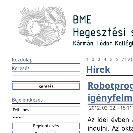
Kezdőlap
1
|
2
|
3
|
4
|
5
|
6
|
7
|
8
Hírek
Keresés
Robotpr
igényfelm
Bejelentkezés
2012. 02. 22. - 15:
Az idei évben 
indulni. Az o