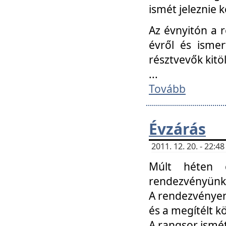
ismét jeleznie k
Az évnyitón a 
évről és ismer
résztvevők kitö
...
Tovább
Évzárás
2011. 12. 20. - 22:
Múlt héten c
rendezvényünk, 
A rendezvényen 
és a megítélt k
A rangsor ismét