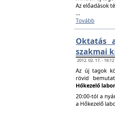
Az előadások 
...
Tovább
Oktatás 
szakmai k
2012. 02. 17. - 16:
Az új tagok k
rövid bemuta
Hőkezelő labo
20:00-tól a nyá
a Hőkezelő lab