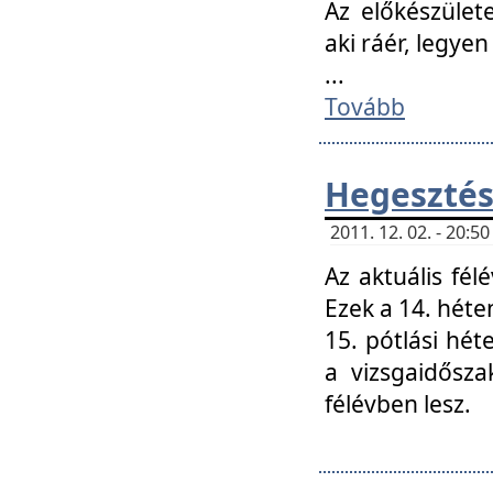
Az előkészület
aki ráér, legyen
...
Tovább
Hegesztés
2011. 12. 02. - 20:
Az aktuális fél
Ezek a 14. hét
15. pótlási hét
a vizsgaidősz
félévben lesz.