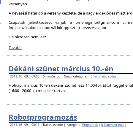
versenyen.
A nevezési határidő a verseny kezdete, de a nagy érdeklődés miatt é
Csapatok jelentkezését várjuk a bmeheginfo@gmail.com címre
foglalkozásokon a labornál kifüggesztett nevezési lapon.
Ha biztosan nem lesz
...
Tovább
Dékáni szünet március 10.-én
2011. 03. 09. - 09:06 | SimonGergo | Nincs kategória. |
0 komment eddig
Holnap, március 10.-én dékáni szünet lesz 14:00-tól. Ettől független
(16:00 - 20:00-ig) meg lesz tartva.
Robotprogramozás
2011. 03. 09. - 08:11 | BakosLevente | Kategória:
Programok
|
0 komment eddig