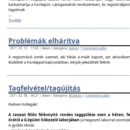
karbantartja a honlapot. Látogassátok rendszeresen, és regisztráljat
tagoknak
...
Tovább
Problémák elhárítva
2011. 02. 12. - 17:02 | Adam | Kategória:
System
|
0 komment eddig
A regisztráció ismét üzemel, aki hibás e-mailt kapott, azt aktivál
észleltek a honlappal kapcsolatban, kérjük jelezzétek felénk.
Tagfelvétel/tagújítás
2011. 02. 08. - 06:21 | Adam | Kategória:
Általános
|
0 komment eddig
Kedves Kollegák!
A tavaszi félév félévnyitó rendes taggyűlése ezen a héten, f
órától a G épület hőkezelő laborjában
(a hegesztő laborral szomsz
A gyűlés témái: