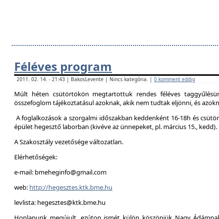
Féléves program
2011. 02. 14. - 21:43 | BakosLevente | Nincs kategória. |
0 komment eddig
Múlt héten csütörtökön megtartottuk rendes féléves taggyűlésün
összefoglom tájékoztatásul azoknak, akik nem tudtak eljönni, és azokna
A foglalkozások a szorgalmi időszakban keddenként 16-18h és csütör
épület hegesztő laborban (kivéve az ünnepeket, pl. március 15., kedd).
A Szakosztály vezetősége változatlan.
Elérhetőségek:
e-mail: bmeheginfo@gmail.com
web:
http://hegesztes.ktk.bme.hu
levlista: hegesztes@ktk.bme.hu
Honlapunk megújult, ezúton ismét külön köszönjük Nagy Ádámnak 