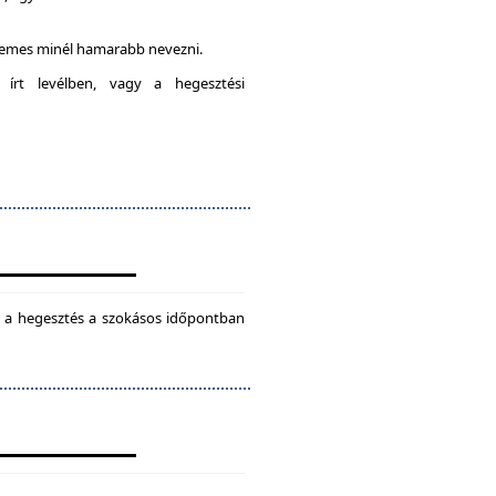
rdemes minél hamarabb nevezni.
 írt levélben, vagy a hegesztési
ül a hegesztés a szokásos időpontban