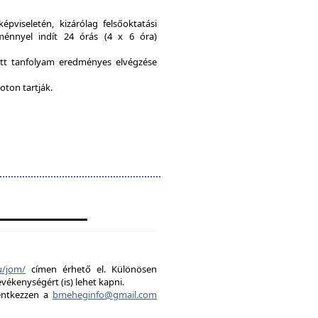
viseletén, kizárólag felsőoktatási
ménnyel indít 24 órás (4 x 6 óra)
ott tanfolyam eredményes elvégzése
oton tartják.
u/jom/
címen érhető el. Különösen
evékenységért (is) lehet kapni.
lentkezzen a
bmeheginfo@gmail.com