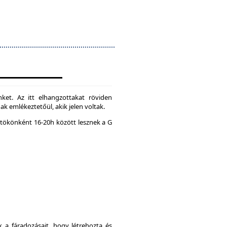
ket. Az itt elhangzottakat röviden
k emlékeztetőül, akik jelen voltak.
tökönként 16-20h között lesznek a G
a fáradozásait, hogy létrehozta és