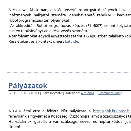
A Yaskawa Motoman, a világ vezető robotgyártó cégének hazai kép
intézmények hallgatói számára igénybevehető rendkívüli kedvez
robotprogramozási tanfolyamokat.
Az akkreditált Robotprogramozás képzés (PL-4007) szerint folytat
esetén tanúsítványt ad a résztvevők számára.
A tanfolyamokat egyedi egyeztetés szerint a G épületben található rob
Részletekért és a kontakt címért
katt ide.
Pályázatok
2011. 03. 09. - 08:03 | BakosLevente | Kategória:
Általános
|
0 komment eddig
A GHK által erre a félévre kiírt pályázata a
http://ghk.ktk.bme.h
felhívnánk a figyelmet a Közösségi Ösztöndíjra, amit a Szakosztályos t
Ha valakinek igazolásra van szüksége, névvel és neptunkóddal je
címen!