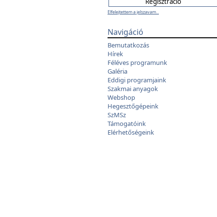
Elfelejtettem a jelszavam...
Navigáció
Bemutatkozás
Hírek
Féléves programunk
Galéria
Eddigi programjaink
Szakmai anyagok
Webshop
Hegesztőgépeink
SzMSz
Támogatóink
Elérhetőségeink