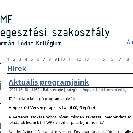
Ál
1
|
2
|
3
|
4
|
5
|
6
|
7
|
8
|
9
|
10
|
11
|
12
|
13
|
14
|
15
|
16
|
17
|
18
|
Hírek
Aktuális programjaink
2011. 03. 18. - 14:52 | BakosLevente | Kategória:
Programok
|
0 komment eddig
Tájékoztató közelgő programjainkról:
Hegesztési Verseny - április 14. 16:00, G épület
A versenyt szokásainkhoz híven minden tavasszal megrendezzük. 
feladatok lesznek (pl. WPS készítés, palackgurítás, stb.)
Az idei évben 13 csapat nevezhet. Egy csapatnak 4 főből kell álln