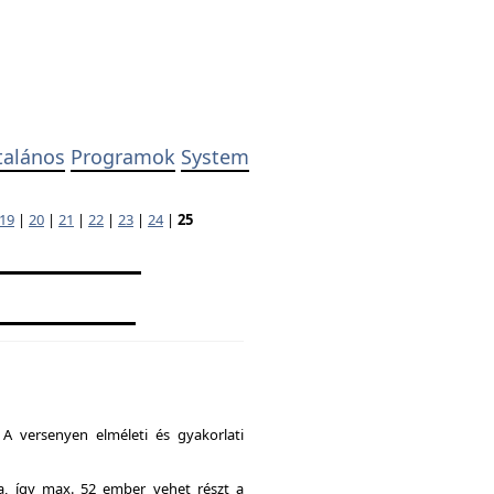
talános
Programok
System
19
|
20
|
21
|
22
|
23
|
24
|
25
A versenyen elméleti és gyakorlati
ia, így max. 52 ember vehet részt a