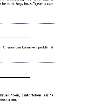
ok be mind, hogy hozzáférjetek a csak
tam. Amennyiben bármilyen problémát
ebruár 10-én, csütörtökön lesz 17
édos terem).