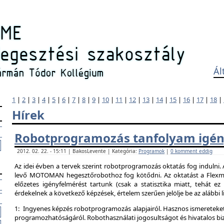
Ál
1
|
2
|
3
|
4
|
5
|
6
|
7
|
8
|
9
|
10
|
11
|
12
|
13
|
14
|
15
|
16
|
17
|
18
|
Hírek
Robotprogramozás tanfolyam igén
2012. 02. 22. - 15:11 | BakosLevente | Kategória:
Programok
|
0 komment eddig
Az idei évben a tervek szerint robotprogramozás oktatás fog indulni.
levő MOTOMAN hegesztőrobothoz fog kötődni. Az oktatást a Flexman
előzetes igényfelmérést tartunk (csak a statisztika miatt, tehát e
érdekelnek a következő képzések, értelem szerűen jelölje be az alábbi l
1: Ingyenes képzés robotprogramozás alapjairól. Hasznos ismereteket
programozhatóságáról. Robothasználati jogosultságot és hivatalos bi