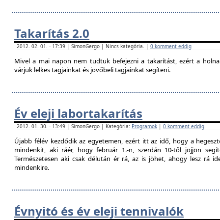
Takarítás 2.0
2012. 02. 01. - 17:39 | SimonGergo | Nincs kategória. |
0 komment eddig
Mivel a mai napon nem tudtuk befejezni a takarítást, ezért a holna
várjuk lelkes tagjainkat és jövőbeli tagjainkat segíteni.
Év eleji labortakarítás
2012. 01. 30. - 13:49 | SimonGergo | Kategória:
Programok
|
0 komment eddig
Újabb félév kezdődik az egyetemen, ezért itt az idő, hogy a hegesztő
mindenkit, aki ráér, hogy február 1.-n, szerdán 10-től jöjjön segí
Természetesen aki csak délután ér rá, az is jöhet, ahogy lesz rá 
mindenkire.
Évnyitó és év eleji tennivalók