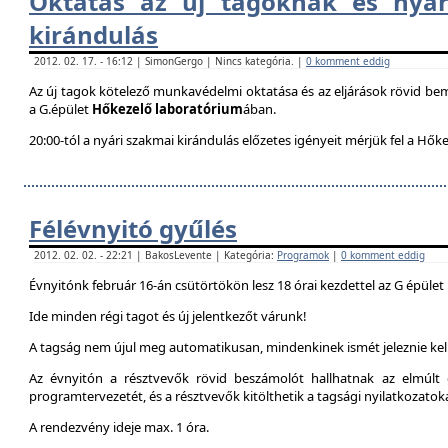
Oktatás az új tagoknak és nyár
kirándulás
2012. 02. 17. - 16:12 | SimonGergo | Nincs kategória. |
0 komment eddig
Az új tagok kötelező munkavédelmi oktatása és az eljárások rövid be
a G.épület
Hőkezelő laboratórium
ában.
20:00-tól a nyári szakmai kirándulás előzetes igényeit mérjük fel a Hők
Félévnyitó gyűlés
2012. 02. 02. - 22:21 | BakosLevente | Kategória:
Programok
|
0 komment eddig
Évnyitónk február 16-án csütörtökön lesz 18 órai kezdettel az G épület
Ide minden régi tagot és új jelentkezőt várunk!
A tagság nem újul meg automatikusan, mindenkinek ismét jeleznie kell
Az évnyitón a résztvevők rövid beszámolót hallhatnak az elmúlt é
programtervezetét, és a résztvevők kitölthetik a tagsági nyilatkozatok
A rendezvény ideje max. 1 óra.