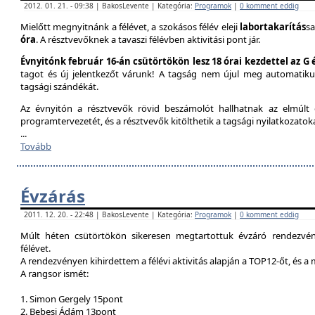
2012. 01. 21. - 09:38 | BakosLevente | Kategória:
Programok
|
0 komment eddig
Mielőtt megnyitnánk a félévet, a szokásos félév eleji
labortakarítás
sa
óra
. A résztvevőknek a tavaszi félévben aktivitási pont jár.
Évnyitónk február 16-án csütörtökön lesz 18 órai kezdettel az G
tagot és új jelentkezőt várunk! A tagság nem újul meg automatik
tagsági szándékát.
Az évnyitón a résztvevők rövid beszámolót hallhatnak az elmúlt é
programtervezetét, és a résztvevők kitölthetik a tagsági nyilatkozatok
...
Tovább
Évzárás
2011. 12. 20. - 22:48 | BakosLevente | Kategória:
Programok
|
0 komment eddig
Múlt héten csütörtökön sikeresen megtartottuk évzáró rendezvény
félévet.
A rendezvényen kihirdettem a félévi aktivitás alapján a TOP12-őt, és a
A rangsor ismét:
1. Simon Gergely 15pont
2. Bebesi Ádám 13pont