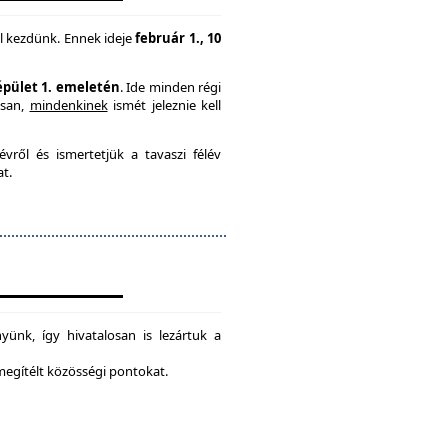
l kezdünk. Ennek ideje
február 1., 10
 épület 1. emeletén
. Ide minden régi
usan,
mindenkinek
ismét jeleznie kell
vről és ismertetjük a tavaszi félév
at.
ünk, így hivatalosan is lezártuk a
 megítélt közösségi pontokat.