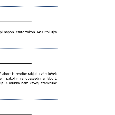
pi napon, csütörtökön 14:00-tól újra
labort is rendbe rakjuk. Ezért kérek
teni pakolni, rendbeszedni a labort.
ideje. A munka nem kevés, számítunk