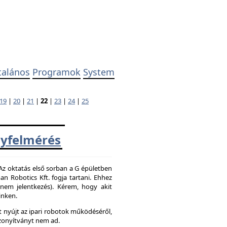
talános
Programok
System
19
|
20
|
21
|
22
|
23
|
24
|
25
yfelmérés
 Az oktatás első sorban a G épületben
 Robotics Kft. fogja tartani. Ehhez
z nem jelentkezés). Kérem, hogy akit
inken.
 nyújt az ipari robotok működéséről,
zonyítványt nem ad.