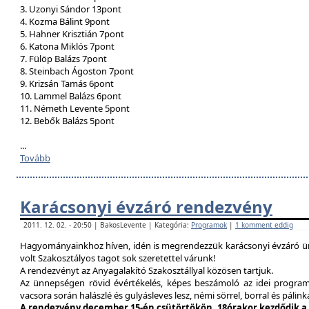
3. Uzonyi Sándor 13pont
4. Kozma Bálint 9pont
5. Hahner Krisztián 7pont
6. Katona Miklós 7pont
7. Fülöp Balázs 7pont
8. Steinbach Ágoston 7pont
9. Krizsán Tamás 6pont
10. Lammel Balázs 6pont
11. Németh Levente 5pont
12. Bebők Balázs 5pont
...
Tovább
Karácsonyi évzáró rendezvény
2011. 12. 02. - 20:50 | BakosLevente | Kategória:
Programok
|
1 komment eddig
Hagyományainkhoz híven, idén is megrendezzük karácsonyi évzáró ün
volt Szakosztályos tagot sok szeretettel várunk!
A rendezvényt az Anyagalakító Szakosztállyal közösen tartjuk.
Az ünnepségen rövid évértékelés, képes beszámoló az idei program
vacsora során halászlé és gulyásleves lesz, némi sörrel, borral és pálink
A rendezvény december 15-én csütörtökön, 18órakor kezdődik a