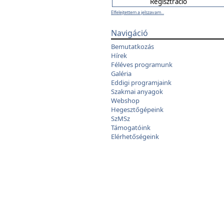
Elfelejtettem a jelszavam...
Navigáció
Bemutatkozás
Hírek
Féléves programunk
Galéria
Eddigi programjaink
Szakmai anyagok
Webshop
Hegesztőgépeink
SzMSz
Támogatóink
Elérhetőségeink