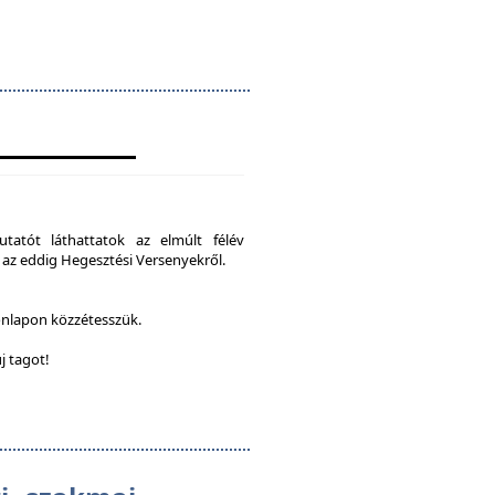
tatót láthattatok az elmúlt félév
 az eddig Hegesztési Versenyekről.
onlapon közzétesszük.
j tagot!