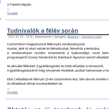
2: Fizetős képzés
...
Tovább
Tudnivalók a félév során
2012. 02. 19. - 13:10 | BakosLevente | Kategória:
Általános
|
0 komment eddig
Csütörtökön megtartottuk félévnyitó rendezvényünk.
Azokat, akik itt részt vettek és feliratkoztak, felvettük a levlistára.
A rendezvényen röviden ismertettük a Szakosztályt, rövid bemu
programjairól Uzonyi Sándortól és Steinbach Ágoston tartott előadást
Az aktuális félévben 3 gyárlátogatást és több előadást is tervezünk.
A gyárlátogatásokról még nincsenek részletek, azokat hamarosan a h
Első 2 előadásunk február 23-án csütörtökön lesz. Ide várunk minden ú
Az előadások témái munkavédelem és
...
Tovább