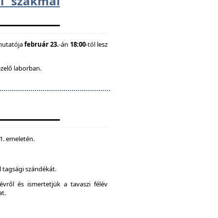
i szakmai
mutatója
február 23.
-án
18:00
-tól lesz
ezelő laborban.
 1. emeletén.
 tagsági szándékát.
vről és ismertetjük a tavaszi félév
at.