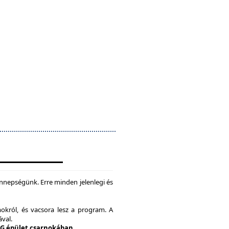
nepségünk. Erre minden jelenlegi és
okról, és vacsora lesz a program. A
ával.
 G épület csarnokában.