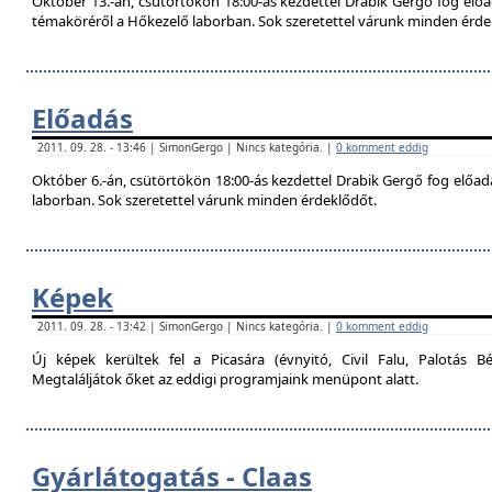
Október 13.-án, csütörtökön 18:00-ás kezdettel Drabik Gergő fog előa
témaköréről a Hőkezelő laborban. Sok szeretettel várunk minden érde
Előadás
2011. 09. 28. - 13:46 | SimonGergo | Nincs kategória. |
0 komment eddig
Október 6.-án, csütörtökön 18:00-ás kezdettel Drabik Gergő fog előadás
laborban. Sok szeretettel várunk minden érdeklődőt.
Képek
2011. 09. 28. - 13:42 | SimonGergo | Nincs kategória. |
0 komment eddig
Új képek kerültek fel a Picasára (évnyitó, Civil Falu, Palotás Bé
Megtaláljátok őket az eddigi programjaink menüpont alatt.
Gyárlátogatás - Claas