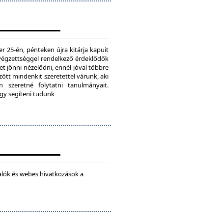
25-én, pénteken újra kitárja kapuit
ú végzettséggel rendelkező érdeklődők
t jönni nézelődni, ennél jóval többre
tt mindenkit szeretettel várunk, aki
 szeretné folytatni tanulmányait.
ogy segíteni tudunk
alók és webes hivatkozások a