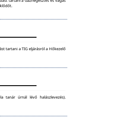
dást tartani a Gázhegesztés és vágás
klődőt.
t tartani a TIG eljárásról a Hőkezelő
la tanár úrnál lévő halászlevezés).