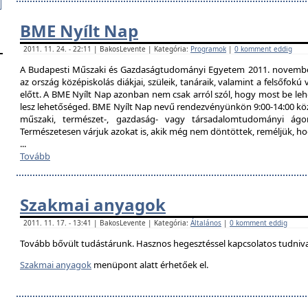
BME Nyílt Nap
2011. 11. 24. - 22:11 | BakosLevente | Kategória:
Programok
|
0 komment eddig
A Budapesti Műszaki és Gazdaságtudományi Egyetem 2011. november 
az ország középiskolás diákjai, szüleik, tanáraik, valamint a felsőfok
előtt. A BME Nyílt Nap azonban nem csak arról szól, hogy most be lehe
lesz lehetőséged. BME Nyílt Nap nevű rendezvényünkön 9:00-14:00 közö
műszaki, természet-, gazdaság- vagy társadalomtudományi ágon
Természetesen várjuk azokat is, akik még nem döntöttek, reméljük, h
...
Tovább
Szakmai anyagok
2011. 11. 17. - 13:41 | BakosLevente | Kategória:
Általános
|
0 komment eddig
Tovább bővült tudástárunk. Hasznos hegesztéssel kapcsolatos tudniv
Szakmai anyagok
menüpont alatt érhetőek el.