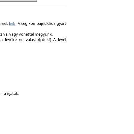
-nél.
link
A cég kombájnokhoz gyárt
csival vagy vonattal megyünk.
a levélre ne válaszoljatok!) A levél
ra írjatok.