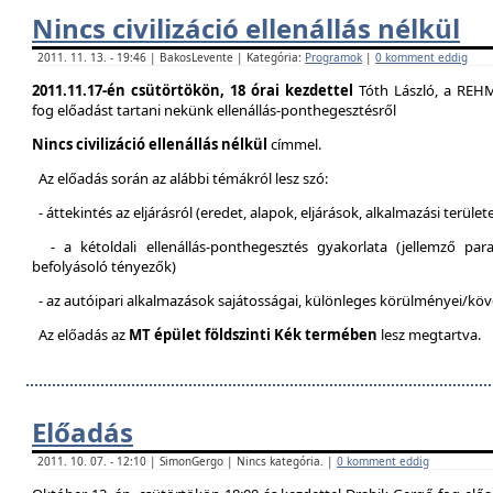
Nincs civilizáció ellenállás nélkül
2011. 11. 13. - 19:46 | BakosLevente | Kategória:
Programok
|
0 komment eddig
2011.11.17-én csütörtökön, 18 órai kezdettel
Tóth László, a REH
fog előadást tartani nekünk ellenállás-ponthegesztésről
Nincs civilizáció ellenállás nélkül
címmel.
Az előadás során az alábbi témákról lesz szó:
- áttekintés az eljárásról (eredet, alapok, eljárások, alkalmazási terület
- a kétoldali ellenállás-ponthegesztés gyakorlata (jellemző pa
befolyásoló tényezők)
- az autóipari alkalmazások sajátosságai, különleges körülményei/kö
Az előadás az
MT épület földszinti Kék termében
lesz megtartva.
Előadás
2011. 10. 07. - 12:10 | SimonGergo | Nincs kategória. |
0 komment eddig