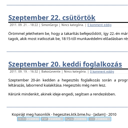
Szeptember 22. csütörtök
2011. 09. 21. - 18:22 | SimonGergo | Nincs kategória. |
0 komment eddig
Örömmel jelethetem be, hogy a takarítás befejeződött, így 22.-én már 
tagok, akik most iratkoztak be, 18:15-től munkavédelmi előadásban ré
Szeptember 20. keddi foglalkozás
2011. 09. 19. - 16:32 | BakosLevente | Nincs kategória. |
0 komment eddig
Szeptember 20-án kedden a hegesztés foglalkozás során a progr
leltárazás, laborrend kialakítása. Hegesztés még nem lesz.
Kérünk mindenkit, akinek ideje engedi, segítsen a rendezésben.
Kopirájt meg hasonlók - hegesztes.ktk.bme.hu - [adam] - 2010