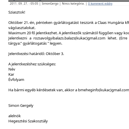
2011. 09. 27. - 05:05 | SimonGergo | Nincs kategória. |
0 komment eddig
Sziasztok!
Október 21.-én, pénteken gyárlátogatást teszünk a Claas Hungária kft
vágóasztalokat.
Maximum 20 fő jelentkezhet. A jelentkezők számától függően vagy ko
Jelentkezni a rozsavolgyibalazs.balazs(kukac)gmail.com lehet. (Erre 
tárgya:" gyárlátogatás " legyen.
Jelentkezési határidő: Október 3.
A jelentkezéshez szükséges:
Név
Kar
Évfolyam
Ha bármi egyéb kérdésetek van, akkor a bmeheginfo(kukac)gmail.com -
Simon Gergely
alelnök
Hegesztési Szakosztály