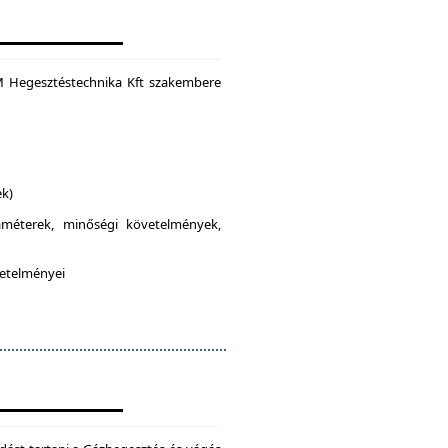
M Hegesztéstechnika Kft szakembere
ek)
raméterek, minőségi követelmények,
vetelményei