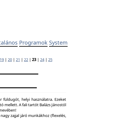
talános
Programok
System
19
|
20
|
21
|
22
|
23
|
24
|
25
 füldugót, helyi használatra. Ezeket
ó mellett. A fali tartót Balázs Jánostól
y nevében!
nagy zajjal járó munkákhoz (flexelés,