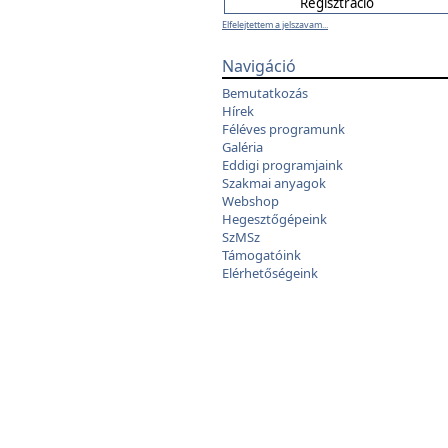
Elfelejtettem a jelszavam...
Navigáció
Bemutatkozás
Hírek
Féléves programunk
Galéria
Eddigi programjaink
Szakmai anyagok
Webshop
Hegesztőgépeink
SzMSz
Támogatóink
Elérhetőségeink