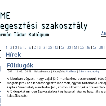
Ál
1
|
2
|
3
|
4
|
5
|
6
|
7
|
8
|
9
|
10
|
11
|
12
|
13
|
14
|
15
|
16
|
17
|
18
|
Hírek
Füldugók
2011. 12. 02. - 20:48 | BakosLevente | Kategória:
Általános
|
0 komment eddig
A laborban végzett, nagy zajjal járó munkákhoz beszereztünk 500pár
megtaláljátok az ellenálláshegesztő laborban, egy fali tartóban a kék ajt
kapta a Szakosztály ajándékba. Jani, ezúton is köszönjük a Szakosztál
A füldugókat minden Szakosztályos tag használhatja, és használja is a 
kalapálás, stb.).