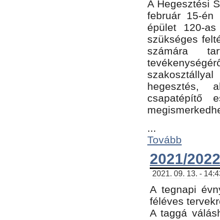
A Hegesztési Sz
február 15-én 
épület 120-a
szükséges felt
számára tar
tevékenységéről
szakosztálly
hegesztés, 
csapatépítő e
megismerkedhet
...
Tovább
2021/2022
2021. 09. 13. - 14:
A tegnapi évny
féléves tervekr
A taggá válásh