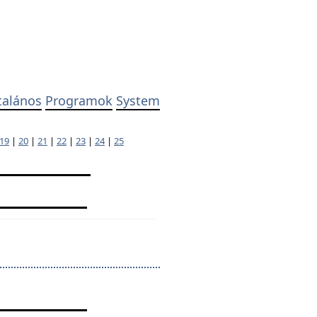
talános
Programok
System
19
|
20
|
21
|
22
|
23
|
24
|
25