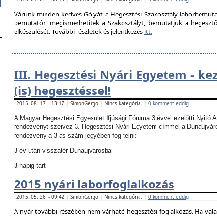
Várunk minden kedves Gólyát a Hegesztési Szakosztály laborbemutató
bemutatón megismerhetitek a Szakosztályt, bemutatjuk a hegesztő la
elkészülését. További részletek és jelentkezés
itt.
III. Hegesztési Nyári Egyetem - ke
(is) hegesztéssel!
2015. 08. 17. - 13:17 | SimonGergo | Nincs kategória. |
0 komment eddig
A Magyar Hegesztési Egyesület Ifjúsági Fóruma 3 évvel ezelőtti Nyitó 
rendezvényt szervez 3. Hegesztési Nyári Egyetem címmel a Dunaújvár
rendezvény a 3-as szám jegyében fog telni:
3 év után visszatér Dunaújvárosba
3 napig tart
2015 nyári laborfoglalkozás
2015. 05. 26. - 09:42 | SimonGergo | Nincs kategória. |
0 komment eddig
A nyár további részében nem várható hegesztési foglalkozás.
Ha vala