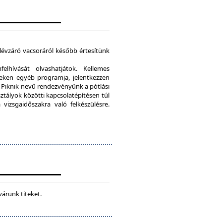
élévzáró vacsoráról később értesítünk
lhívását olvashatjátok. Kellemes
eken egyéb programja, jelentkezzen
Piknik nevű rendezvényünk a pótlási
sztályok közötti kapcsolatépítésen túl
vizsgaidőszakra való felkészülésre.
várunk titeket.