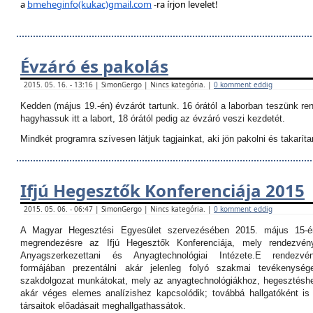
a
bmeheginfo(kukac)gmail.com
-ra írjon levelet!
Évzáró és pakolás
2015. 05. 16. - 13:16 | SimonGergo | Nincs kategória. |
0 komment eddig
Kedden (május 19.-én) évzárót tartunk. 16 órától a laborban teszünk re
hagyhassuk itt a labort, 18 órától pedig az évzáró veszi kezdetét.
Mindkét programra szívesen látjuk tagjainkat, aki jön pakolni és takarítan
Ifjú Hegesztők Konferenciája 2015
2015. 05. 06. - 06:47 | SimonGergo | Nincs kategória. |
0 komment eddig
A Magyar Hegesztési Egyesület szervezésében 2015. május 15-é
megrendezésre az Ifjú Hegesztők Konferenciája, mely rendezvé
Anyagszerkezettani és Anyagtechnológiai Intézete.
E rendezvé
formájában prezentálni akár jelenleg folyó szakmai tevékenység
szakdolgozat munkátokat, mely az anyagtechnológiákhoz, hegesztéshe
akár véges elemes analízishez kapcsolódik; továbbá hallgatóként i
társaitok előadásait meghallgathassátok.