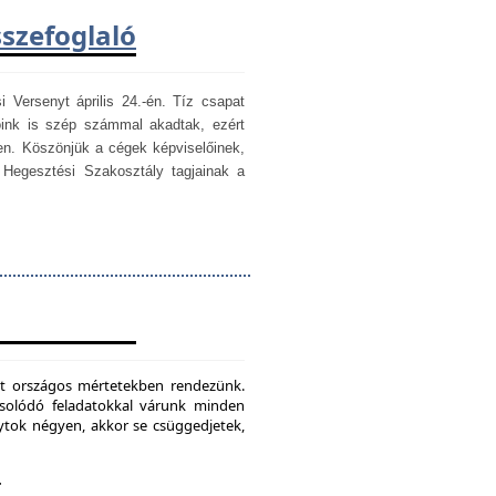
sszefoglaló
i Versenyt április 24.-én. Tíz csapat
óink is szép számmal akadtak, ezért
en. Köszönjük a cégek képviselőinek,
egesztési Szakosztály tagjainak a
mét országos mértetekben rendezünk.
csolódó feladatokkal várunk minden
ytok négyen, akkor se csüggedjetek,
.