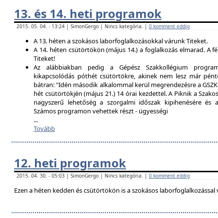
13. és 14. heti programok
2015. 05. 04. - 13:24 | SimonGergo | Nincs kategória. |
0 komment eddig
A 13. héten a szokásos laborfoglalkozásokkal várunk Titeket.
A 14. héten csütörtökön (május 14.) a foglalkozás elmarad. A f
Titeket!
Az alábbiakban pedig a Gépész Szakkollégium programfe
kikapcsolódás póthét csütörtökre, akinek nem lesz már pént
bátran: "Idén második alkalommal kerül megrendezésre a GSZK 
hét csütörtökjén (május 21.) 14 órai kezdettel. A Piknik a Szako
nagyszerű lehetőség a szorgalmi időszak kipihenésére és a 
Számos programon vehettek részt - ügyességi
...
Tovább
12. heti programok
2015. 04. 30. - 05:03 | SimonGergo | Nincs kategória. |
0 komment eddig
Ezen a héten kedden és csütörtökön is a szokásos laborfoglalkozással 