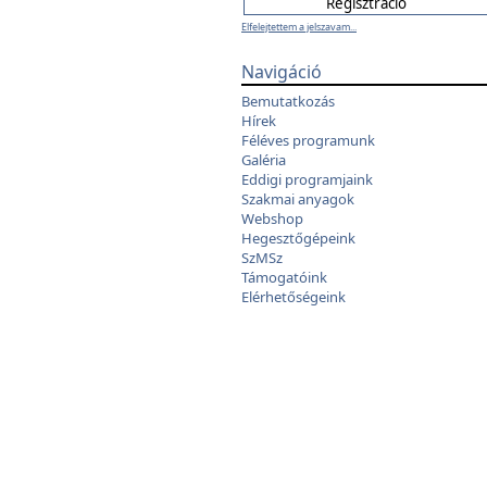
Elfelejtettem a jelszavam...
Navigáció
Bemutatkozás
Hírek
Féléves programunk
Galéria
Eddigi programjaink
Szakmai anyagok
Webshop
Hegesztőgépeink
SzMSz
Támogatóink
Elérhetőségeink