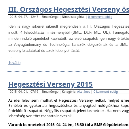
III. Országos Hegesztési Verseny ö
2015. 04. 27. - 12:47 | SimonGergo | Nincs kategória. |
0 komment eddig
Idén is nagy sikerrel sikerült megrendezni a III. Országos Hegesztés
indult, 4 felsőoktatási intézményből (BME, DUF, ME, OE). Támogat
minden induló ajándékot kaphatott, az első csapatok igen nagy értékb
az Anyagtudomány és Technológia Tanszék dolgozóinak és a BME H
versenyfeladatokat és azok lebonyolítását.
...
Tovább
Hegesztési Verseny 2015
2015. 04. 01. - 07:19 | SimonGergo | Kategória:
Általános
|
0 komment eddig
Az idei félév sem múlhat el Hegesztési Verseny nélkül, melyet is
Elméleti és gyakorlati hegesztéshez és anyagtechnológiákhoz kap
érdeklődő csapatot. Négyfős csapatok jelentkezhetnek. Ha nem vag
lehetőség van tört csapattal nevezni!
Várunk benneteket 2015. 04. 24-én, 15:30-tól a BME G épületében