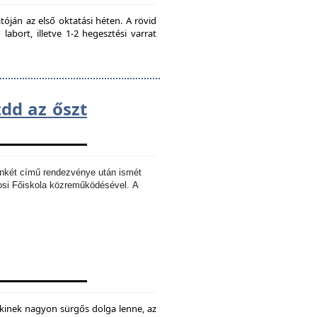
ján az első oktatási héten. A rövid
bort, illetve 1-2 hegesztési varrat
zdd az őszt
Ankét című rendezvénye után ismét
osi Főiskola közreműködésével.
A
kinek nagyon sürgős dolga lenne, az