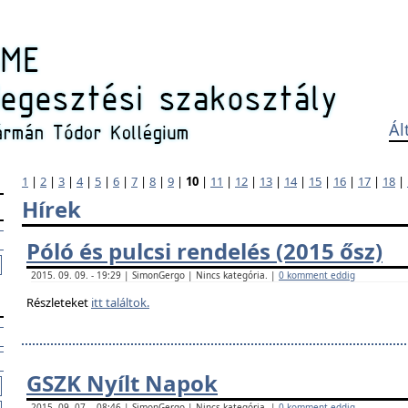
Ál
1
|
2
|
3
|
4
|
5
|
6
|
7
|
8
|
9
|
10
|
11
|
12
|
13
|
14
|
15
|
16
|
17
|
18
|
Hírek
Póló és pulcsi rendelés (2015 ősz)
2015. 09. 09. - 19:29 | SimonGergo | Nincs kategória. |
0 komment eddig
Részleteket
itt találtok.
GSZK Nyílt Napok
2015. 09. 07. - 08:46 | SimonGergo | Nincs kategória. |
0 komment eddig