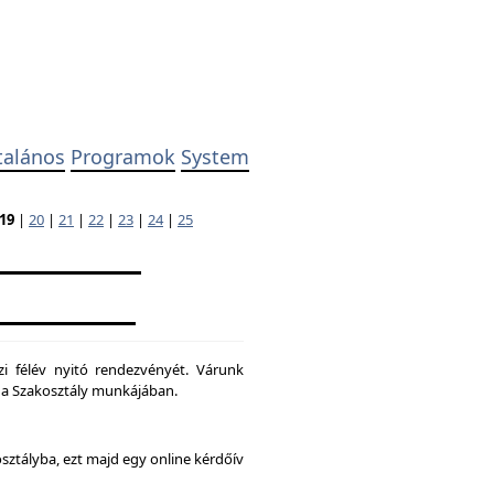
talános
Programok
System
19
|
20
|
21
|
22
|
23
|
24
|
25
zi félév nyitó rendezvényét. Várunk
ni a Szakosztály munkájában.
osztályba, ezt majd egy online kérdőív