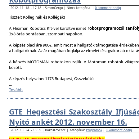
2012. 11. 18. - 17:18 | SimonGergo | Nincs kategória. |
0 komment eddig
Tisztelt Kolleginák és Kollégák!
A Flexman Robotics Kft-vel karöltve ismét
robotprogramozói tanfo
3x8 órás bontásban, szombati napokon.
A képzés piaci ára 900€, amit most a hallgatók támogatása érdekében 
a hallgatóknak. Az ár magában foglalja az elméleti és gyakorlati oktatást
A képzés MOTOMAN robotokon zajlik. A Motoman robotok világszer
között.
A képzés helyszíne: 1173 Budapest, Összekötő
...
Tovább
GTE Hegesztési Szakosztály Ifjúsá
Nyitó ankét 2012. november 16.
2012. 10. 24. - 15:59 | BakosLevente | Kategória:
Programok
|
0 komment eddig