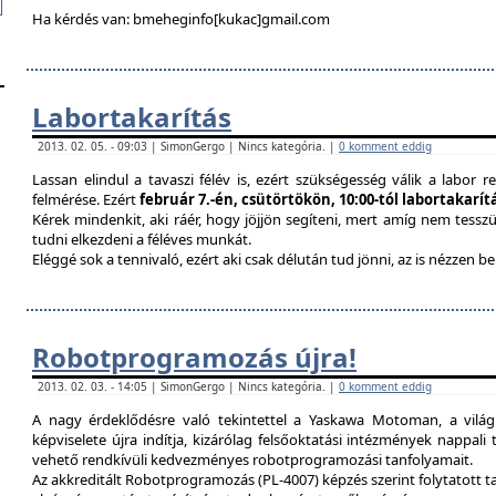
Ha kérdés van: bmeheginfo[kukac]gmail.com
Labortakarítás
2013. 02. 05. - 09:03 | SimonGergo | Nincs kategória. |
0 komment eddig
Lassan elindul a tavaszi félév is, ezért szükségesség válik a labor re
felmérése. Ezért
február 7.-én, csütörtökön, 10:00-tól labortakarí
Kérek mindenkit, aki ráér, hogy jöjjön segíteni, mert amíg nem tessz
tudni elkezdeni a féléves munkát.
Eléggé sok a tennivaló, ezért aki csak délután tud jönni, az is nézzen 
Robotprogramozás újra!
2013. 02. 03. - 14:05 | SimonGergo | Nincs kategória. |
0 komment eddig
A nagy érdeklődésre való tekintettel a Yaskawa Motoman, a vilá
képviselete újra indítja, kizárólag felsőoktatási intézmények nappal
vehető rendkívüli kedvezményes robotprogramozási tanfolyamait.
Az akkreditált Robotprogramozás (PL-4007) képzés szerint folytatott