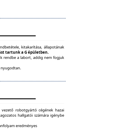
ndbetétele, kitakarítása, állapotának
tást tartunk a G épületben.
ük rendbe a labort, addig nem fogjuk
be nyugodtan.
g vezető robotgyártó cégének hazai
i tagozatos hallgatói számára igénybe
 tanfolyam eredményes