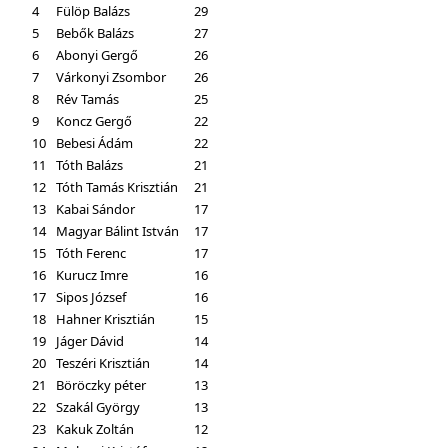
4
Fülöp Balázs
29
5
Bebők Balázs
27
6
Abonyi Gergő
26
7
Várkonyi Zsombor
26
8
Rév Tamás
25
9
Koncz Gergő
22
10
Bebesi Ádám
22
11
Tóth Balázs
21
12
Tóth Tamás Krisztián
21
13
Kabai Sándor
17
14
Magyar Bálint István
17
15
Tóth Ferenc
17
16
Kurucz Imre
16
17
Sipos József
16
18
Hahner Krisztián
15
19
Jáger Dávid
14
20
Teszéri Krisztián
14
21
Böröczky péter
13
22
Szakál György
13
23
Kakuk Zoltán
12