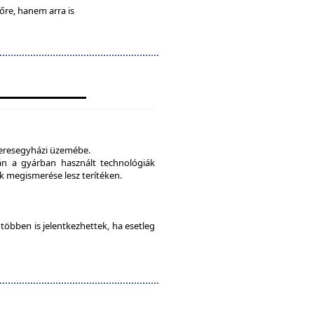
lőre, hanem arra is
veresegyházi üzemébe.
tán a gyárban használt technológiák
 megismerése lesz terítéken.
e többen is jelentkezhettek, ha esetleg