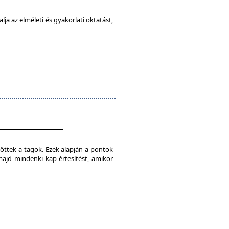
ja az elméleti és gyakorlati oktatást,
jtöttek a tagok. Ezek alapján a pontok
 majd mindenki kap értesítést, amikor