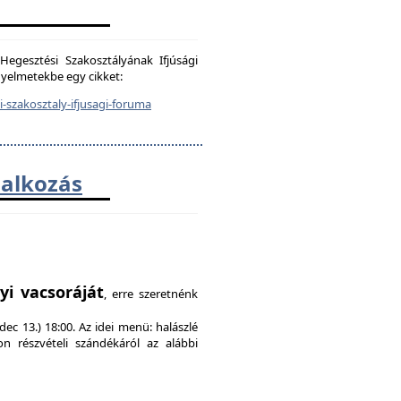
egesztési Szakosztályának Ifjúsági
igyelmetekbe egy cikket:
-szakosztaly-ifjusagi-foruma
lalkozás
!
yi vacsoráját
, erre szeretnénk
ec 13.) 18:00. Az idei menü: halászlé
on részvételi szándékáról az alábbi