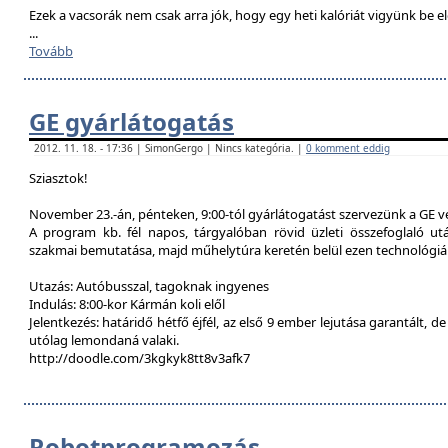
Ezek a vacsorák nem csak arra jók, hogy egy heti kalóriát vigyünk be e
...
Tovább
GE gyárlátogatás
2012. 11. 18. - 17:36 | SimonGergo | Nincs kategória. |
0 komment eddig
Sziasztok!
November 23.-án, pénteken, 9:00-tól gyárlátogatást szervezünk a GE 
A program kb. fél napos, tárgyalóban rövid üzleti összefoglaló u
szakmai bemutatása, majd műhelytúra keretén belül ezen technológiák
Utazás: Autóbusszal, tagoknak ingyenes
Indulás: 8:00-kor Kármán koli elől
Jelentkezés: határidő hétfő éjfél, az első 9 ember lejutása garantált, d
utólag lemondaná valaki.
http://doodle.com/3kgkyk8tt8v3afk7
Robotprogramozás