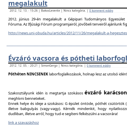
megalakult
2012. 12. 13. - 15:26 | BakosLevente | Nincs kategória. |
0 komment eddig
2012. június 29-én megalakult a Gépipari Tudományos Egyesület H
Fóruma. Az Ifjúsági Fórum programjairól, jövőbeli terveiről ajánlunk f
http://news.uni-obuda.hu/articles/2012/11/26/megalakult-a-hegesztesi
Évzáró vacsora és pótheti laborfog
2012. 12. 05. - 20:21 | SimonGergo | Nincs kategória. |
0 komment eddig
Póthéten NINCSENEK
laborfoglalkozások, holnap lesz az utolsó idén
évzáró karácson
Szakosztályunk idén is megtartja szokásos
meghívni benneteket.
Ennek helye és ideje a szokásos: G épület öntöde, póthét csütörtök (d
illetve babgulyás (vagy-vagy). Kérnék mindenkit, hogy nyilatkozz
dudliban, illetve arról, hogy tud-e segíteni felkészülni a vacsorára!
link a szavazáshoz