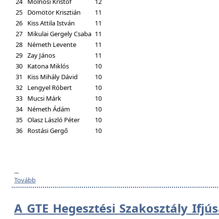
24
Molnosi Kristóf
12
25
Dömötör Krisztián
11
26
Kiss Attila István
11
27
Mikulai Gergely Csaba
11
28
Németh Levente
11
29
Zay János
11
30
Katona Miklós
10
31
Kiss Mihály Dávid
10
32
Lengyel Róbert
10
33
Mucsi Márk
10
34
Németh Ádám
10
35
Olasz László Péter
10
36
Rostási Gergő
10
...
Tovább
A GTE Hegesztési Szakosztály Ifjú