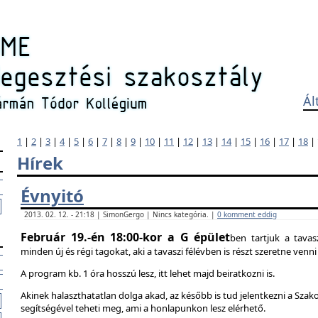
Ál
1
|
2
|
3
|
4
|
5
|
6
|
7
|
8
|
9
|
10
|
11
|
12
|
13
|
14
|
15
|
16
|
17
|
18
|
Hírek
Évnyitó
2013. 02. 12. - 21:18 | SimonGergo | Nincs kategória. |
0 komment eddig
Február 19.-én 18:00-kor a G épület
ben tartjuk a tavas
minden új és régi tagokat, aki a tavaszi félévben is részt szeretne ven
A program kb. 1 óra hosszú lesz, itt lehet majd beiratkozni is.
Akinek halaszthatatlan dolga akad, az később is tud jelentkezni a Szak
segítségével teheti meg, ami a honlapunkon lesz elérhető.