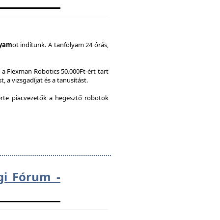
lyam
ot indítunk. A tanfolyam 24 órás,
a Flexman Robotics 50.000Ft-ért tart
, a vizsgadíjat és a tanusítást.
te piacvezetők a hegesztő robotok
gi Fórum -