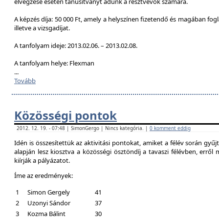
elvégzése esetén tanúsítványt adunk a résztvevők számára.
A képzés díja: 50 000 Ft, amely a helyszínen fizetendő és magában foglal
illetve a vizsgadíjat.
A tanfolyam ideje: 2013.02.06. – 2013.02.08.
A tanfolyam helye: Flexman
...
Tovább
Közösségi pontok
2012. 12. 19. - 07:48 | SimonGergo | Nincs kategória. |
0 komment eddig
Idén is összesítettük az aktivitási pontokat, amiket a félév során gyű
alapján lesz kiosztva a közösségi ösztöndíj a tavaszi félévben, erről
kiírják a pályázatot.
Íme az eredmények:
1
Simon Gergely
41
2
Uzonyi Sándor
37
3
Kozma Bálint
30