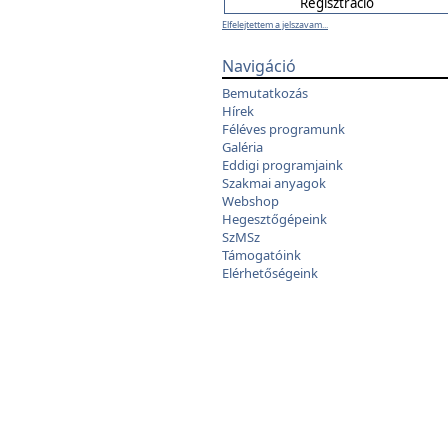
Elfelejtettem a jelszavam...
Navigáció
Bemutatkozás
Hírek
Féléves programunk
Galéria
Eddigi programjaink
Szakmai anyagok
Webshop
Hegesztőgépeink
SzMSz
Támogatóink
Elérhetőségeink