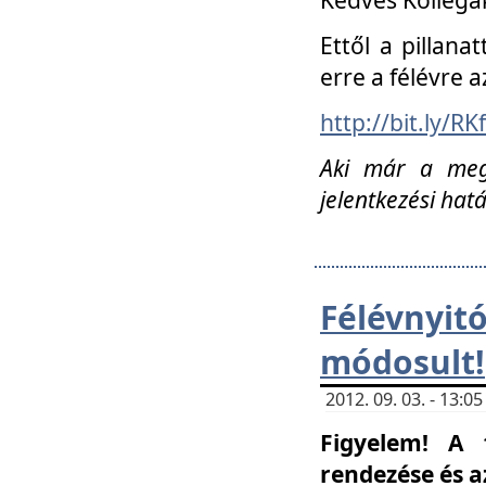
Ettől a pillana
erre a félévre a
http://bit.ly/RK
Aki már a megn
jelentkezési hat
Félévnyi
módosult!
2012. 09. 03. - 13:
Figyelem! A 
rendezése és 