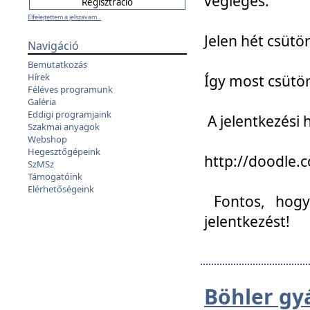
végleges:
Elfelejtettem a jelszavam...
Jelen hét csütör
Navigáció
Bemutatkozás
Hírek
Így most csütö
Féléves programunk
Galéria
Eddigi programjaink
A jelentkezési h
Szakmai anyagok
Webshop
Hegesztőgépeink
http://doodle
SzMSz
Támogatóink
Elérhetőségeink
Fontos, hogy 
jelentkezést!
Böhler gy