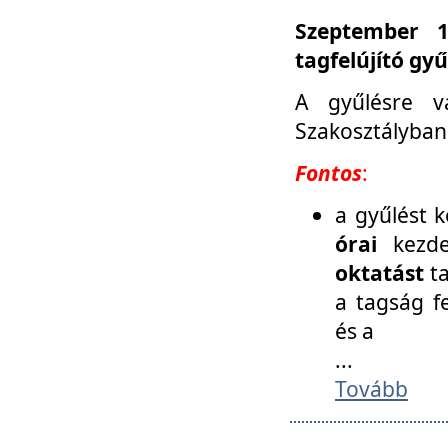
Szeptember 1
tagfelújító gy
A gyűlésre v
Szakosztályban
Fontos
:
a gyűlést 
órai
kezde
oktatást
t
a tagság f
és a
...
Tovább