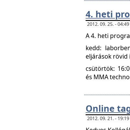
4. heti p
2012. 09. 25. - 04:
A 4. heti prog
kedd: laborbe
eljárások rövid
csütörtök: 16:
és MMA technoló
Online ta
2012. 09. 21. - 19:
Kedves Kollégá