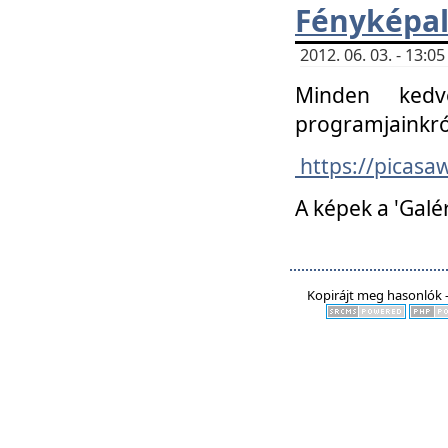
Fényképa
2012. 06. 03. - 13:
Minden kedv
programjainkró
https://picas
A képek a 'Galé
Kopirájt meg hasonlók -