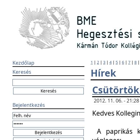
Kezdőlap
1
|
2
|
3
|
4
|
5
|
6
|
7
|
8
Hírek
Keresés
Csütörtök
2012. 11. 06. - 21:
Bejelentkezés
Kedves Kollegin
A paprikás k