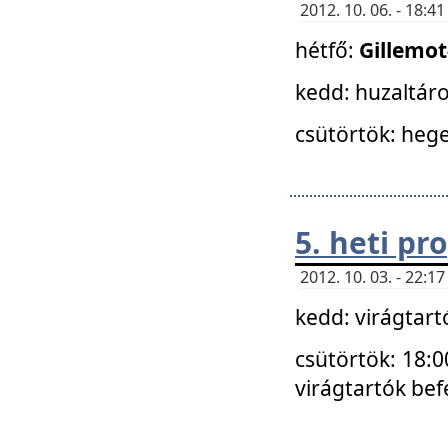
2012. 10. 06. - 18:
hétfő:
Gillemo
kedd: huzaltáro
csütörtök: hege
5. heti p
2012. 10. 03. - 22:
kedd: virágtar
csütörtök: 18:0
virágtartók bef