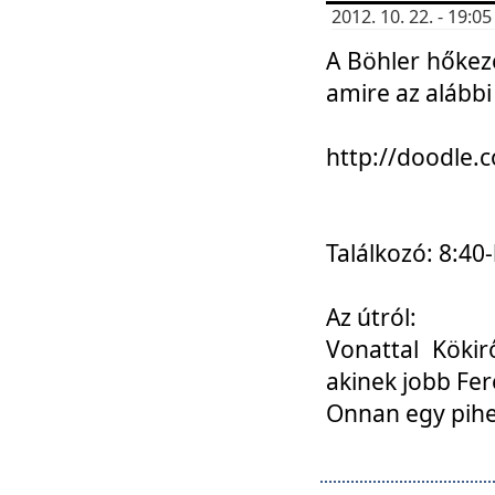
2012. 10. 22. - 19:
A Böhler hőkez
amire az alábbi
http://doodle
Találkozó: 8:40-
Az útról:
Vonattal Kökir
akinek jobb Fer
Onnan egy pihen