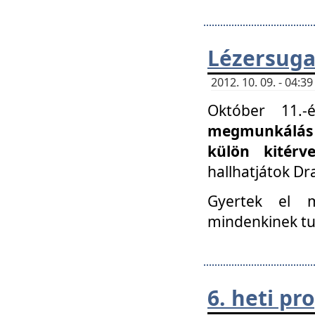
Lézersuga
2012. 10. 09. - 04:
Október 11.
megmunkálás 
külön kitér
hallhatjátok D
Gyertek el 
mindenkinek tu
6. heti p