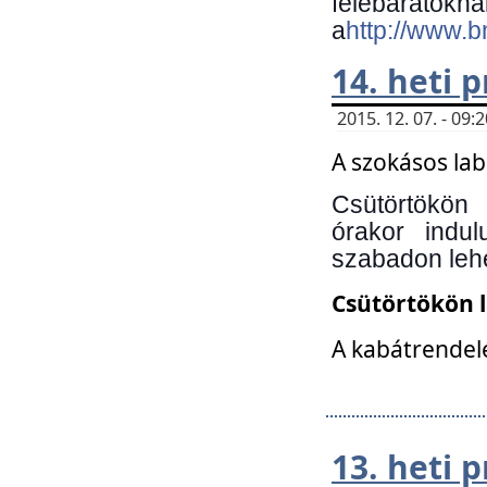
felebará
a
http://www.
14. heti
2015. 12. 07. - 09
A szokásos la
Csütörtökön
órakor indu
szabadon lehe
Csütörtökön 
A kabátrendelé
13. heti