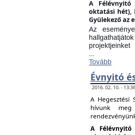
A Félévnyitó 
oktatási hét)
Gyülekező az e
Az eseményen
hallgathatjáto
projektjeinket
...
Tovább
Évnyitó é
2016. 02. 10. - 13
A Hegesztési 
hívunk meg 
rendezvényünk
A Félévnyitó