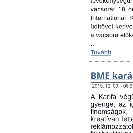
tevékenységünk
vacsorát 18 ó
International 
üdítővel kedv
a vacsora elők
...
Tovább
BME kará
2015. 12. 09. - 08
A Karifa vég
gyenge, az i
finomságok,
kreatívan let
reklámozzá