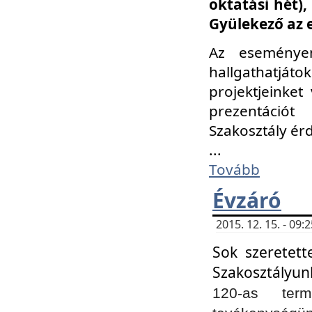
oktatási hét)
Gyülekező az 
Az eseménye
hallgathatjáto
projektjeinket
prezentációt
Szakosztály ér
...
Tovább
Évzáró
2015. 12. 15. - 09
Sok szeretett
Szakosztályun
120-as ter