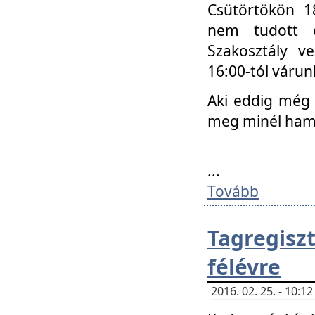
Csütörtökön 18
nem tudott e
Szakosztály v
16:00-tól váru
Aki eddig még 
meg minél ham
...
Tovább
Tagregis
félévre
2016. 02. 25. - 10: