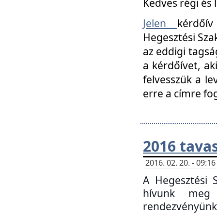
Kedves régi és 
Jelen
kérdőív
Hegesztési Szak
az eddigi tagsá
a kérdőívet, ak
felvesszük a le
erre a címre fo
2016 tavas
2016. 02. 20. - 09:
A Hegesztési S
hívunk meg 
rendezvényünk