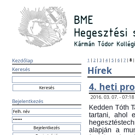
Kezdőlap
1
|
2
|
3
|
4
|
5
|
6
|
7
|
8
Hírek
Keresés
4. heti p
2016. 03. 07. - 07:
Bejelentkezés
Kedden Tóth Ta
tartani, ahol
hegesztéstechn
alapján a mun