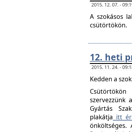
2015. 12. 07. - 09
A szokásos la
csütörtökön.
12. heti
2015. 11. 24. - 09
Kedden a szoká
Csütörtökö
szervezzünk a
Gyártás Szak
plakátja
itt ér
önköltséges. 