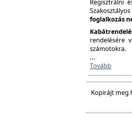
Regisztrálni 
Szakosztályos
foglalkozás n
Kabátrendelé
rendelésére v
számotokra.
...
Tovább
Kopirájt meg 