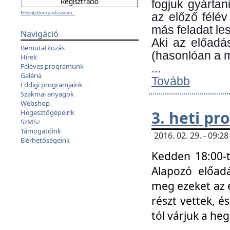
fogjuk gyártan
Elfelejtettem a jelszavam...
az előző félév
más feladat les
Navigáció
Aki az előadá
Bemutatkozás
(hasonlóan a
Hírek
Féléves programunk
...
Galéria
Tovább
Eddigi programjaink
Szakmai anyagok
Webshop
3. heti p
Hegesztőgépeink
SzMSz
Támogatóink
2016. 02. 29. - 09:
Elérhetőségeink
Kedden 18:00-t
Alapozó előad
meg ezeket az 
részt vettek, é
tól várjuk a he