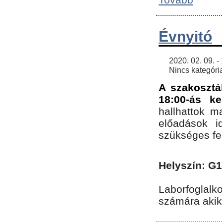
Évnyitó
    2020. 02. 09. - 19:30 | SimonGergo | 

    Nincs kategória
A szakosztá
18:00-ás ke
hallhattok ma
előadások id
szükséges fe
Helyszín: G
Laborfoglalk
számára akik