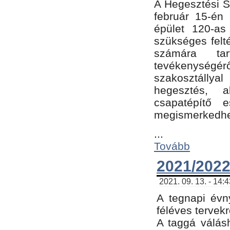
A Hegesztési Sz
február 15-én 
épület 120-a
szükséges felt
számára tar
tevékenységéről
szakosztálly
hegesztés, 
csapatépítő e
megismerkedhet
...
Tovább
2021/2022
2021. 09. 13. - 14:
A tegnapi évny
féléves tervekr
A taggá válásh