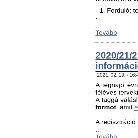
- 1. Forduló: 
-
...
Tovább
2020/21
informác
2021. 02. 19. - 16
A tegnapi évn
féléves tervek
A taggá válásh
formot
, amit
e
A regisztráció 
...
Tovább