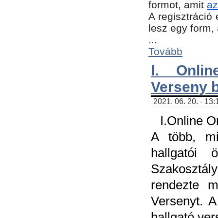
formot, amit
az
A regisztráció 
lesz egy form,
...
Tovább
I. Onli
Verseny 
2021. 06. 20. - 13
I.Online 
A több, mi
hallgatói
Szakosztál
rendezte m
Versenyt. A
hallgató ve