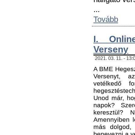
...
Tovább
I. Onli
Verseny
2021. 03. 11. - 13:
A BME Hegeszt
Versenyt, a
vetélkedő f
hegesztéstec
Unod már, hog
napok? Szer
keresztül? 
Amennyiben le
más dolgod,
benevezni a ve