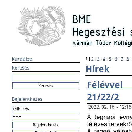
Kezdőlap
1
|
2
|
3
|
4
|
5
|
6
|
7
|
8
Hírek
Keresés
Félévvel
21/22/2
Bejelentkezés
2022. 02. 16. - 12:
A tegnapi évny
féléves tervekrő
A taggá válásho