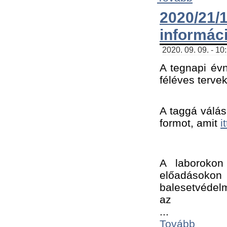
2020/21
informác
2020. 09. 09. - 10
A tegnapi évn
féléves tervek
A taggá válásh
formot, amit 
i
A laborokon 
előadásokon 
balesetvédelm
az ﻿
...
Tovább