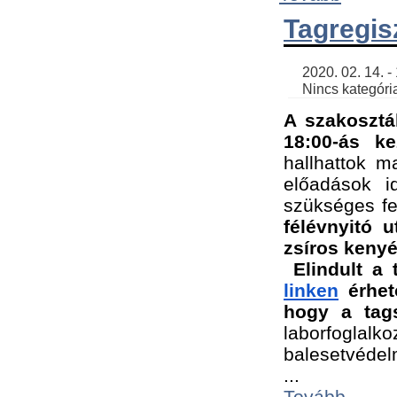
Tagregis
    2020. 02. 14. - 18:56 | SimonGergo | 

    Nincs kategória
A szakosztá
18:00-ás ke
hallhattok ma
előadások id
szükséges fe
félévnyitó u
zsíros kenyé
Elindult a 
linken
 érhet
hogy a tags
laborfogla
balesetvédel
...
Tovább