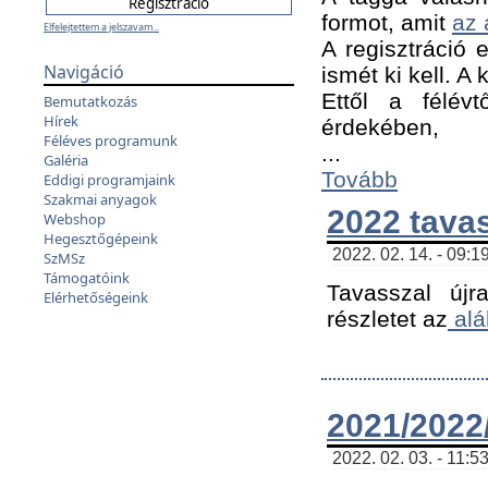
formot, amit
az 
Elfelejtettem a jelszavam...
A regisztráció e
Navigáció
ismét ki kell. A
Ettől a félév
Bemutatkozás
Hírek
érdekében,
Féléves programunk
...
Galéria
Tovább
Eddigi programjaink
Szakmai anyagok
2022 tava
Webshop
Hegesztőgépeink
2022. 02. 14. - 09:1
SzMSz
Támogatóink
Tavasszal újr
Elérhetőségeink
részletet az
alá
2021/2022/
2022. 02. 03. - 11:5