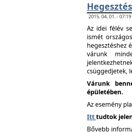
Hegesztés
2015. 04. 01. - 07:
Az idei félév 
ismét országos
hegesztéshez é
várunk mind
jelentkezhe
csüggedjetek, l
Várunk benne
épületében.
Az esemény pla
Itt
tudtok jele
Bővebb informá