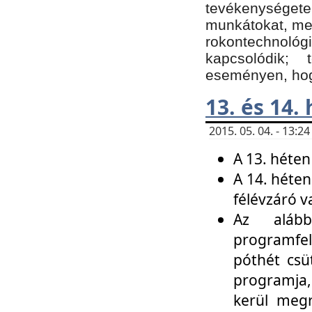
tevékenységet
munkátokat, me
rokontechnoló
kapcsolódik;
eseményen, hogy
13. és 14.
2015. 05. 04. - 13:
A 13. héten
A 14. héten
félévzáró v
Az alább
programfel
póthét csü
programja,
kerül meg