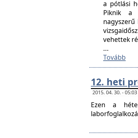
a pótlási h
Piknik a 
nagyszerű 
vizsgaidő
vehettek ré
...
Tovább
12. heti 
2015. 04. 30. - 05:
Ezen a héte
laborfoglalkozá