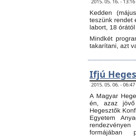
2015. 05. 16. - 13:
Kedden (május 
teszünk rendet 
labort, 18 órátó
Mindkét program
takarítani, azt 
Ifjú Hege
2015. 05. 06. - 06:
A Magyar Heges
én, azaz jövő
Hegesztők Konfe
Egyetem Anyag
rendezvén
formájában 