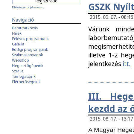
GSZK Nyíl
Elfelejtettem a jelszavam...
2015. 09. 07. - 08:
Navigáció
Várunk minde
Bemutatkozás
Hírek
laborbemutató
Féléves programunk
Galéria
megismerhetite
Eddigi programjaink
illetve 1-2 heg
Szakmai anyagok
Webshop
jelentkezés
itt.
Hegesztőgépeink
SzMSz
Támogatóink
Elérhetőségeink
III. Heg
kezdd az ő
2015. 08. 17. - 13:
A Magyar Hegesz