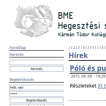
Kezdőlap
1
|
2
|
3
|
4
|
5
|
6
|
7
|
8
Hírek
Keresés
Póló és pu
2015. 09. 09. - 19:
Bejelentkezés
Részleteket
itt 