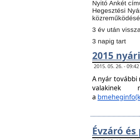
Nyitó Ankét cím
Hegesztési Nyá
közreműködésé
3 év után vissz
3 napig tart
2015 nyári
2015. 05. 26. - 09:
A nyár további
valakinek
a
bmeheginfo(k
Évzáró és