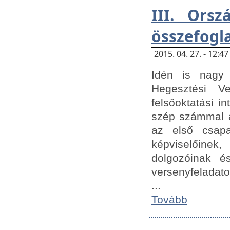
III. Orsz
összefogl
2015. 04. 27. - 12:
Idén is nagy 
Hegesztési Ve
felsőoktatási 
szép számmal a
az első csap
képviselőine
dolgozóinak é
versenyfeladato
...
Tovább