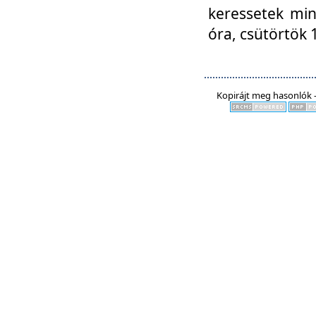
keressetek min
óra, csütörtök 
Kopirájt meg hasonlók -