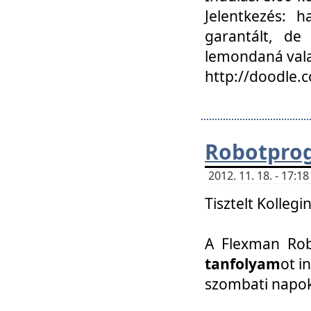
Jelentkezés: h
garantált, de
lemondaná vala
http://doodle.
Robotpro
2012. 11. 18. - 17:
Tisztelt Kollegi
A Flexman Robo
tanfolyam
ot i
szombati napo