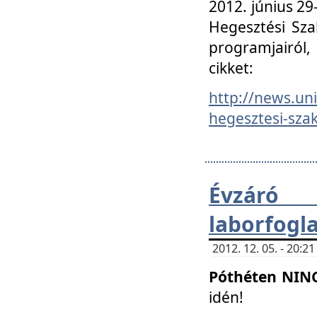
2012. június 2
Hegesztési Sza
programjairól,
cikket:
http://news.un
hegesztesi-szak
Évzáró 
laborfogl
2012. 12. 05. - 20:
Póthéten NIN
idén!