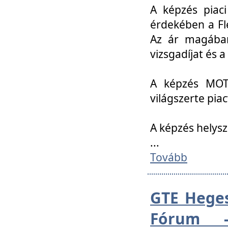
A képzés piac
érdekében a Fl
Az ár magában 
vizsgadíjat és a
A képzés MOT
világszerte pia
A képzés helys
...
Tovább
GTE Heges
Fórum -