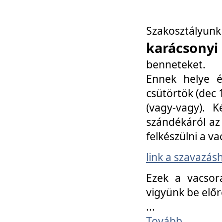
Szakosztály
karácsonyi
benneteket.
Ennek helye é
csütörtök (dec 1
(vagy-vagy). K
szándékáról az 
felkészülni a va
link a szavazás
Ezek a vacsor
vigyünk be előr
...
Tovább