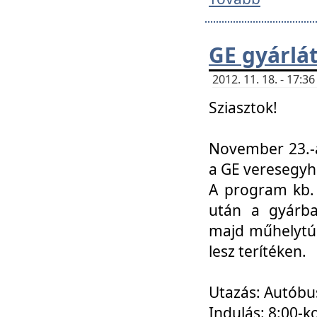
GE gyárlá
2012. 11. 18. - 17:
Sziasztok!
November 23.-á
a GE veresegyh
A program kb. 
után a gyárba
majd műhelytúr
lesz terítéken.
Utazás: Autóbu
Indulás: 8:00-k