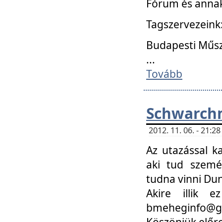
Fórum és annak
Tagszervezeink
Budapesti Műs
...
Tovább
Schwarchm
2012. 11. 06. - 21:
Az utazással k
aki tud szemé
tudna vinni Du
Akire illik 
bmeheginfo@gma
Köszönjük előre