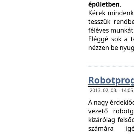
épületben.
Kérek mindenki
tesszük rendbe
féléves munkát
Eléggé sok a te
nézzen be nyu
Robotprog
2013. 02. 03. - 14:
A nagy érdeklőd
vezető robotg
kizárólag felső
számára ig