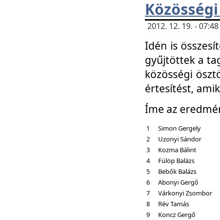
Közösségi
2012. 12. 19. - 07:
Idén is összesí
gyűjtöttek a ta
közösségi ösztö
értesítést, amik
Íme az eredmé
1
Simon Gergely
2
Uzonyi Sándor
3
Kozma Bálint
4
Fülöp Balázs
5
Bebők Balázs
6
Abonyi Gergő
7
Várkonyi Zsombor
8
Rév Tamás
9
Koncz Gergő