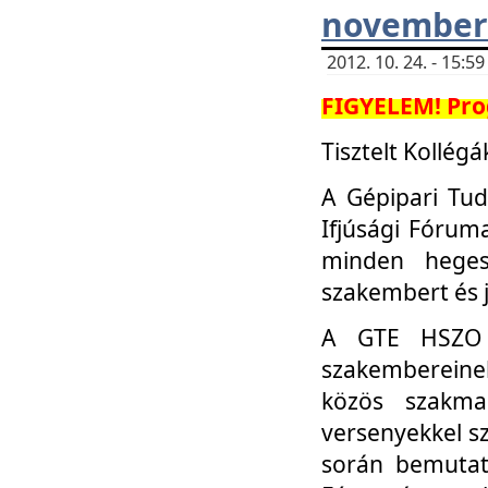
november 
2012. 10. 24. - 15:
FIGYELEM! Pro
Tisztelt Kollégá
A Gépipari Tu
Ifjúsági Fóru
minden heges
szakembert és 
A GTE HSZO I
szakembereinek
közös szakmai
versenyekkel sz
során bemutatk