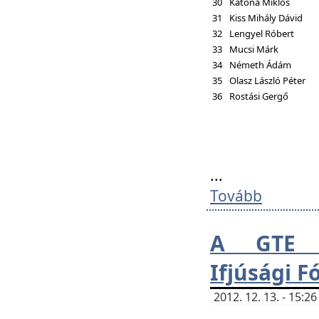
30
Katona Miklós
31
Kiss Mihály Dávid
32
Lengyel Róbert
33
Mucsi Márk
34
Németh Ádám
35
Olasz László Péter
36
Rostási Gergő
...
Tovább
A GTE H
Ifjúsági 
2012. 12. 13. - 15: