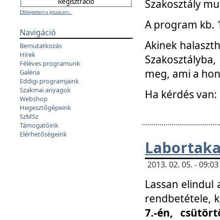
Szakosztály mu
Elfelejtettem a jelszavam...
A program kb. 1 
Navigáció
Akinek halaszth
Bemutatkozás
Hírek
Szakosztályba,
Féléves programunk
meg, ami a hon
Galéria
Eddigi programjaink
Szakmai anyagok
Ha kérdés van:
Webshop
Hegesztőgépeink
SzMSz
Támogatóink
Elérhetőségeink
Labortaka
2013. 02. 05. - 09:
Lassan elindul a
rendbetétele, k
7.-én, csütör