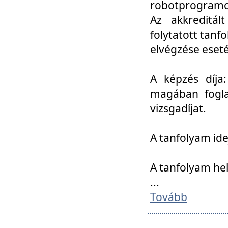
robotprogramoz
Az akkreditál
folytatott tan
elvégzése eset
A képzés díja
magában foglal
vizsgadíjat.
A tanfolyam ide
A tanfolyam he
...
Tovább