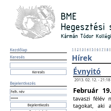
Kezdőlap
1
|
2
|
3
|
4
|
5
|
6
|
7
|
8
Hírek
Keresés
Évnyitó
2013. 02. 12. - 21:
Bejelentkezés
Február 19
tavaszi félév
tagokat, aki 