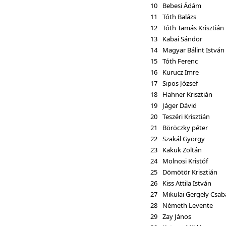
10
Bebesi Ádám
11
Tóth Balázs
12
Tóth Tamás Krisztián
13
Kabai Sándor
14
Magyar Bálint István
15
Tóth Ferenc
16
Kurucz Imre
17
Sipos József
18
Hahner Krisztián
19
Jáger Dávid
20
Teszéri Krisztián
21
Böröczky péter
22
Szakál György
23
Kakuk Zoltán
24
Molnosi Kristóf
25
Dömötör Krisztián
26
Kiss Attila István
27
Mikulai Gergely Csab
28
Németh Levente
29
Zay János