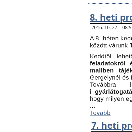
8. heti p
2016. 10. 27. - 08
A 8. héten ked
között várunk T
Keddtől leh
feladatokról
mailben tájé
Gergelynél és 
Továbbra 
i
gyárlátoga
hogy milyen e
...
Tovább
7. heti 