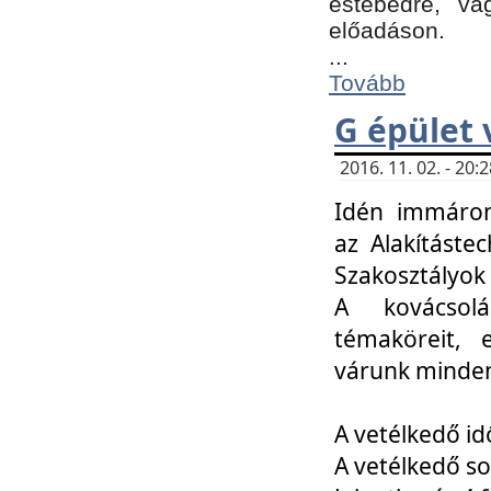
estebédre, va
előadáson.
...
Tovább
G épület 
2016. 11. 02. - 20
Idén immáro
az Alakításte
Szakosztályok
A kovácsolá
témaköreit, e
várunk minden
A vetélkedő id
A vetélkedő so