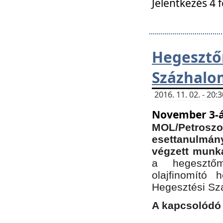
Jelentkezés 4 
Hegesz
Százhalo
2016. 11. 02. - 20
November 3-á
MOL/Petr
esettanulmá
végzett munká
a hegesztőm
olajfinomító 
Hegesztési Sz
A kapcsolódó