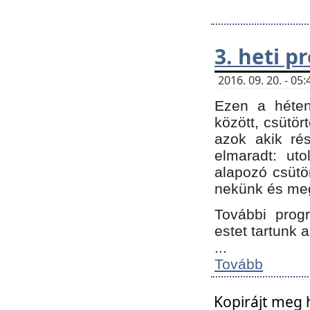
3. heti 
2016. 09. 20. - 0
Ezen a héte
között, csütör
azok akik ré
elmaradt: ut
alapozó csütör
nekünk és meg
További progr
estet tartunk 
...
Tovább
Kopirájt meg 