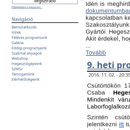
Idén is meghird
Elfelejtettem a jelszavam...
dokumentumba
kapcsolatban ke
Navigáció
Szakosztályunk 
Bemutatkozás
Gyártói Hegeszt
Hírek
Féléves programunk
Akit érdekel, h
Galéria
...
Eddigi programjaink
Tovább
Szakmai anyagok
Webshop
9. heti p
Hegesztőgépeink
SzMSz
Támogatóink
2016. 11. 02. - 20
Elérhetőségeink
Csütörtökön 17
Csaba
Hege
Mindenkit vár
Laborfoglalkoz
Szintén csüt
jelentkezni
itt
tu