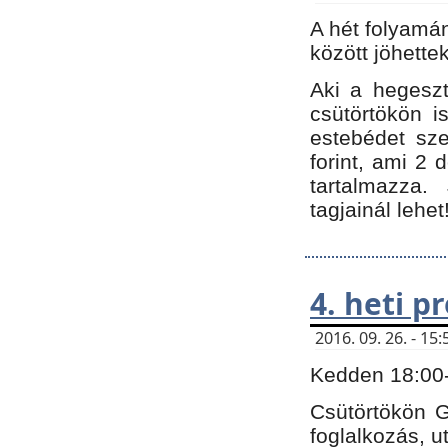
A hét folyamá
között jöhette
Aki a hegeszt
csütörtökön i
estebédet sze
forint, ami 2 
tartalmazza.
tagjainál lehet
4. heti 
2016. 09. 26. - 1
Kedden 18:00-t
Csütörtökön G
foglalkozás, ut