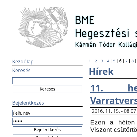
Kezdőlap
1
|
2
|
3
|
4
|
5
|
6
|
7
|
8
Hírek
Keresés
11. h
Varratver
Bejelentkezés
2016. 11. 15. - 08:
Ezen a héten 
Viszont csütört