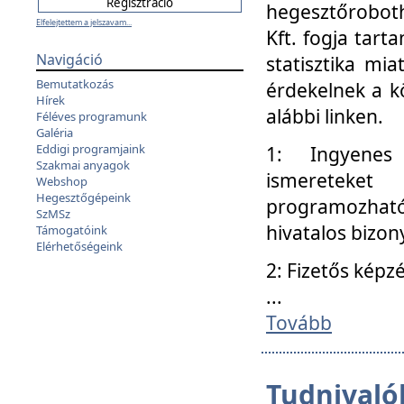
hegesztőroboth
Elfelejtettem a jelszavam...
Kft. fogja tart
Navigáció
statisztika mi
Bemutatkozás
érdekelnek a k
Hírek
alábbi linken.
Féléves programunk
Galéria
Eddigi programjaink
1: Ingyenes k
Szakmai anyagok
ismereteket
Webshop
Hegesztőgépeink
programozhat
SzMSz
hivatalos bizon
Támogatóink
Elérhetőségeink
2: Fizetős képz
...
Tovább
Tudnivalók