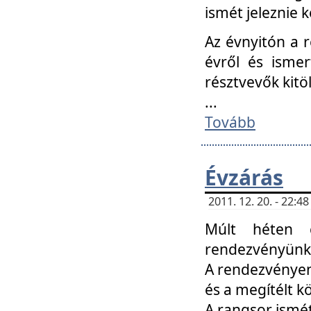
ismét jeleznie k
Az évnyitón a 
évről és ismer
résztvevők kitö
...
Tovább
Évzárás
2011. 12. 20. - 22:
Múlt héten c
rendezvényünk, 
A rendezvényen 
és a megítélt k
A rangsor ismét