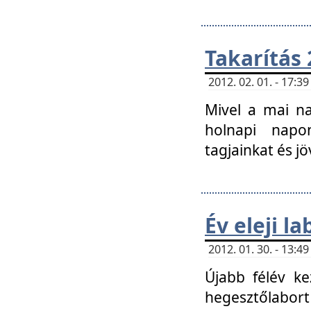
Takarítás 
2012. 02. 01. - 17:
Mivel a mai na
holnapi napon
tagjainkat és jö
Év eleji l
2012. 01. 30. - 13:
Újabb félév ke
hegesztőlabort 