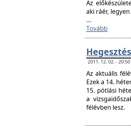
Az előkészület
aki ráér, legyen
...
Tovább
Hegesztés
2011. 12. 02. - 20:
Az aktuális fél
Ezek a 14. hét
15. pótlási hét
a vizsgaidősz
félévben lesz.