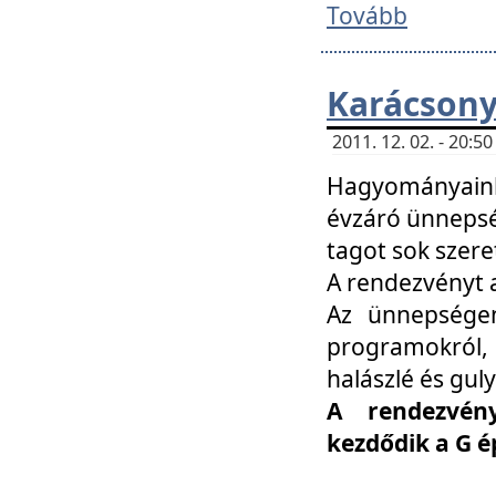
Tovább
Karácsony
2011. 12. 02. - 20:
Hagyományaink
évzáró ünnepség
tagot sok szere
A rendezvényt a
Az ünnepségen
programokról,
halászlé és guly
A rendezvén
kezdődik a G 