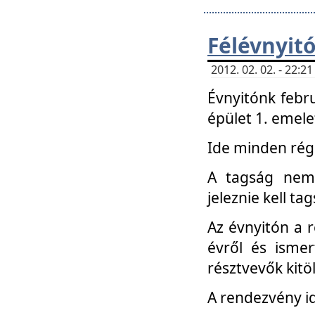
Félévnyit
2012. 02. 02. - 22:
Évnyitónk febru
épület 1. emele
Ide minden régi
A tagság nem
jeleznie kell ta
Az évnyitón a 
évről és ismer
résztvevők kitö
A rendezvény id