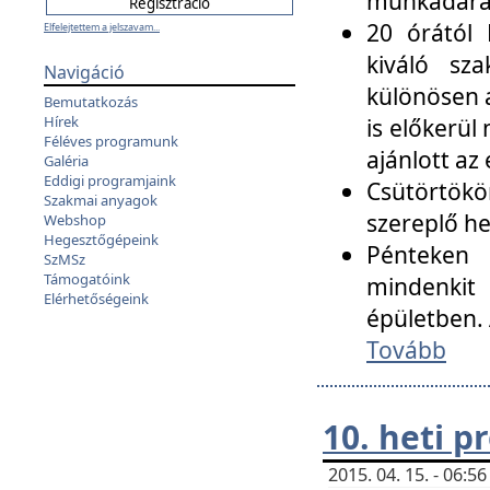
munkadarab
20 órától 
Elfelejtettem a jelszavam...
kiváló sz
Navigáció
különösen a
Bemutatkozás
Hírek
is előkerül
Féléves programunk
ajánlott az
Galéria
Eddigi programjaink
Csütörtökö
Szakmai anyagok
szereplő he
Webshop
Hegesztőgépeink
Pénteken 
SzMSz
Támogatóink
mindenkit
Elérhetőségeink
épületben. 
Tovább
10. heti 
2015. 04. 15. - 06: