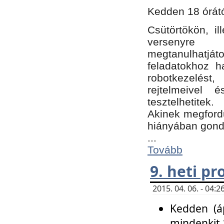
Kedden 18 órátó
Csütörtökön, i
versenyre k
megtanulhatj
feladatokhoz ha
robotkezelést
rejtelmeivel 
tesztelhetitek.
Akinek megfordu
hiányában gon
...
Tovább
9. heti p
2015. 04. 06. - 04
Kedden (áp
mindenkit 