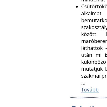
Csütörtökö
alkalmat
bemutatko
szakosztál
között
maróbere
láthattok
után mi i
különböző 
mutatjuk b
szakmai p
...
Tovább