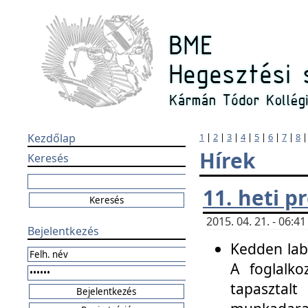
Kezdőlap
1
|
2
|
3
|
4
|
5
|
6
|
7
|
8
Hírek
Keresés
11. heti 
2015. 04. 21. - 06:
Bejelentkezés
Kedden labo
A foglalko
tapasztal