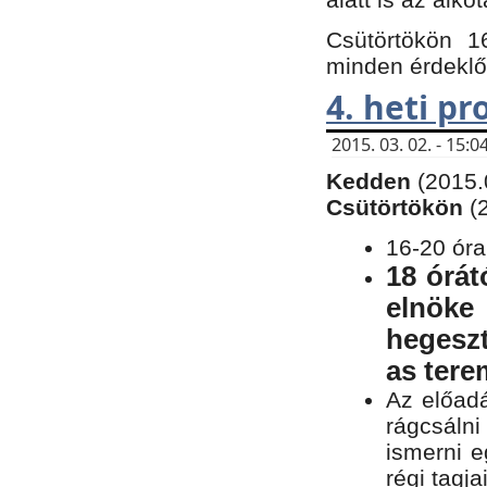
Csütörtökön 1
minden érdeklő
4. heti p
2015. 03. 02. - 15
Kedden
(2015.
Csütörtökön
(
16-20 óra
18 órát
elnöke
hegeszt
as ter
Az előad
rágcsálni
ismerni e
régi tagja