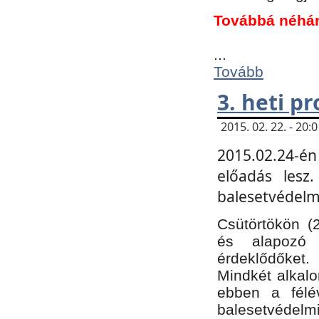
Továbbá néhá
...
Tovább
3. heti p
2015. 02. 22. - 20
2015.02.24-én
előadás lesz
balesetvédelmi
Csütörtökön (
és alapozó e
érdeklődőket.
Mindkét alkalo
ebben a félé
balesetvédelmi