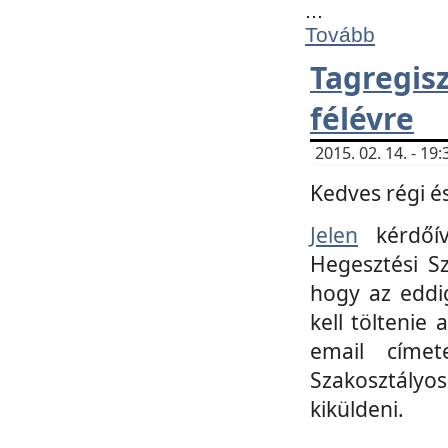
...
Tovább
Tagregi
félévre
2015. 02. 14. - 1
Kedves régi és
Jelen
kérdőív
Hegesztési Sz
hogy az eddi
kell töltenie
email címet
Szakosztályo
kiküldeni.