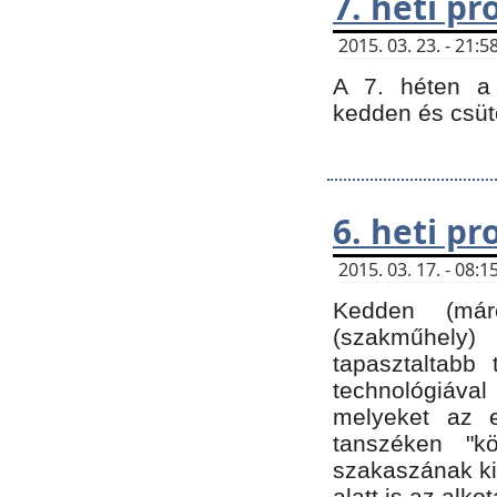
7. heti p
2015. 03. 23. - 21
A 7. héten a 
kedden és csüt
6. heti p
2015. 03. 17. - 08
Kedden (márc
(szakműhely)
tapasztaltabb 
technológiával
melyeket az e
tanszéken "k
szakaszának ki
alatt is az alko