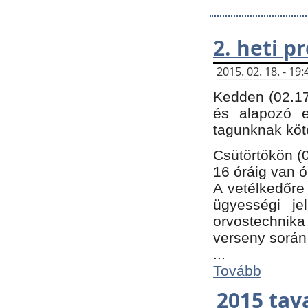
2. heti 
2015. 02. 18. - 1
Kedden (02.17
és alapozó e
tagunknak köt
Csütörtökön (0
16 óráig van ó
A vetélkedőre 
ügyességi je
orvostechnika 
verseny során
...
Tovább
2015 tav