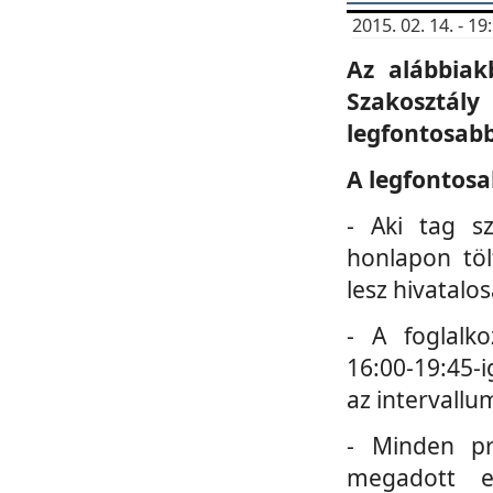
2015. 02. 14. - 
Az alábbiak
Szakosztá
legfontosabb
A legfontosa
- Aki tag s
honlapon töl
lesz hivatalo
- A foglalk
16:00-19:45-i
az intervallu
- Minden pr
megadott e