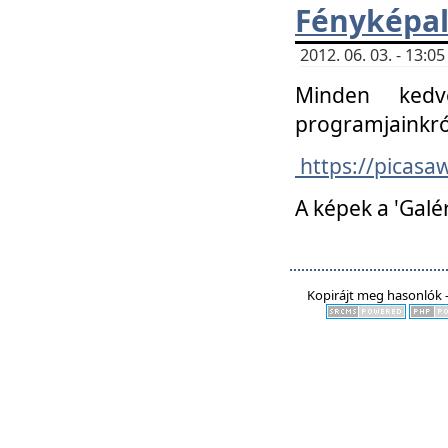
Fényképa
2012. 06. 03. - 13:
Minden kedv
programjainkró
https://picas
A képek a 'Galé
Kopirájt meg hasonlók -