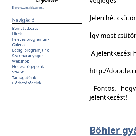
végleges:
Elfelejtettem a jelszavam...
Jelen hét csütör
Navigáció
Bemutatkozás
Hírek
Így most csütö
Féléves programunk
Galéria
Eddigi programjaink
A jelentkezési h
Szakmai anyagok
Webshop
Hegesztőgépeink
http://doodle
SzMSz
Támogatóink
Elérhetőségeink
Fontos, hogy 
jelentkezést!
Böhler gy