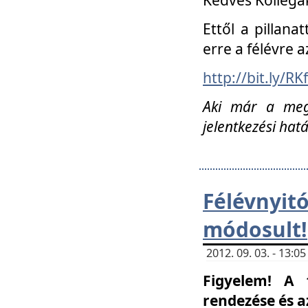
Ettől a pillana
erre a félévre a
http://bit.ly/RK
Aki már a megn
jelentkezési hat
Félévnyi
módosult!
2012. 09. 03. - 13:
Figyelem! A 
rendezése és 