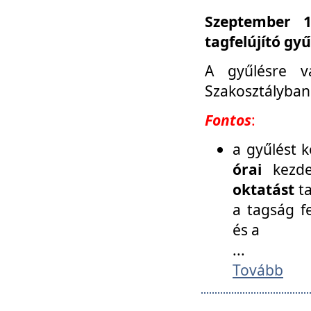
Szeptember 1
tagfelújító gy
A gyűlésre v
Szakosztályban
Fontos
:
a gyűlést 
órai
kezde
oktatást
t
a tagság f
és a
...
Tovább