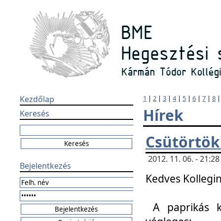
Kezdőlap
1
|
2
|
3
|
4
|
5
|
6
|
7
|
8
Hírek
Keresés
Csütörtök
2012. 11. 06. - 21:
Bejelentkezés
Kedves Kollegin
A paprikás k