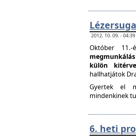
Lézersuga
2012. 10. 09. - 04:
Október 11.
megmunkálás 
külön kitér
hallhatjátok D
Gyertek el 
mindenkinek tu
6. heti p