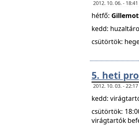
2012. 10. 06. - 18:
hétfő:
Gillemo
kedd: huzaltáro
csütörtök: hege
5. heti p
2012. 10. 03. - 22:
kedd: virágtar
csütörtök: 18:0
virágtartók bef