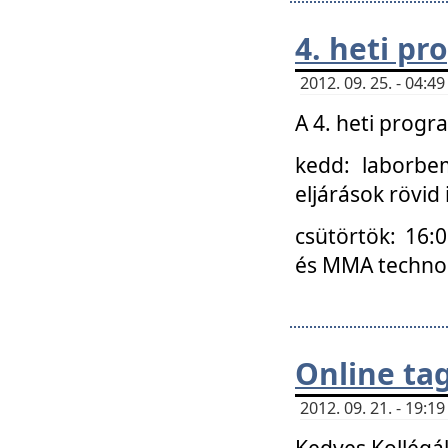
4. heti p
2012. 09. 25. - 04:
A 4. heti prog
kedd: laborbe
eljárások rövid
csütörtök: 16:
és MMA technoló
Online ta
2012. 09. 21. - 19:
Kedves Kollégá