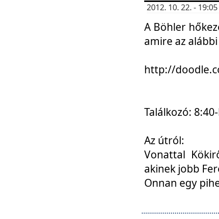
2012. 10. 22. - 19:
A Böhler hőkez
amire az alábbi
http://doodle
Találkozó: 8:40-
Az útról:
Vonattal Kökir
akinek jobb Fer
Onnan egy pihen