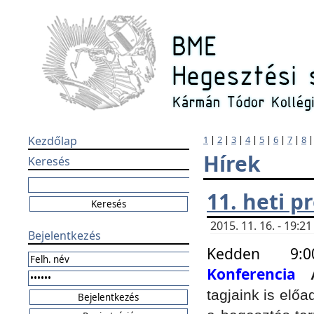
Kezdőlap
1
|
2
|
3
|
4
|
5
|
6
|
7
|
8
Hírek
Keresés
11. heti 
2015. 11. 16. - 19:
Bejelentkezés
Kedden 9:
Konferencia
tagjaink is elő