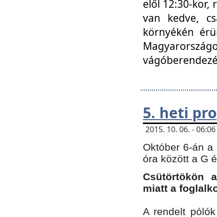
elől 12:30-kor,
van kedve, cs
környékén érün
Magyarországo
vágóberendezé
5. heti p
2015. 10. 06. - 06:
Október 6-án a 
óra között a G 
Csütörtökön a
miatt a foglal
A rendelt póló