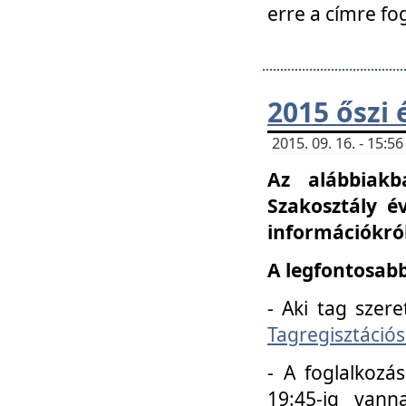
erre a címre fo
2015 őszi 
2015. 09. 16. - 15:
Az alábbiakb
Szakosztály é
információkról
A legfontosabb
- Aki tag szere
Tagregisztációs
- A foglalkozá
19:45-ig vann