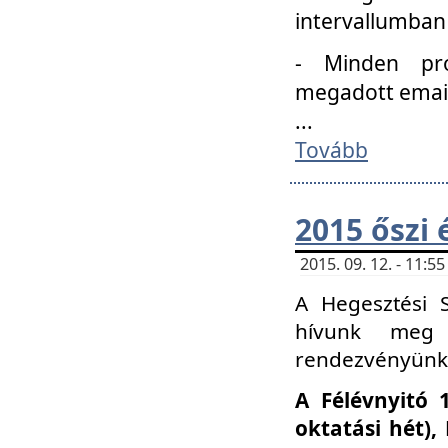
intervallumban
- Minden pro
megadott email 
...
Tovább
2015 őszi 
2015. 09. 12. - 11:
A Hegesztési S
hívunk meg 
rendezvényünk
A Félévnyitó 
oktatási hét)