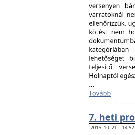
versenyen bár
varratoknál ne
ellenőrizzük, u
kötést nem hoz
dokumentumban 
kategóriába
lehetőséget bi
teljesítő ver
Holnaptól egés
...
Tovább
7. heti p
2015. 10. 21. - 14: