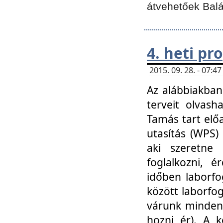
átvehetőek Balá
4. heti p
2015. 09. 28. - 07:
Az alábbiakban 
terveit olvash
Tamás tart elő
utasítás (WPS)
aki szeretne k
foglalkozni, 
időben laborfo
között laborfog
várunk mindenk
hozni ér). A 