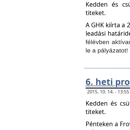
Kedden és csü
titeket.
A GHK kiírta a 
leadási határid
félévben aktíva
le a pályázatot!
6. heti p
2015. 10. 14. - 13:
Kedden és csüt
titeket.
Pénteken a Frow