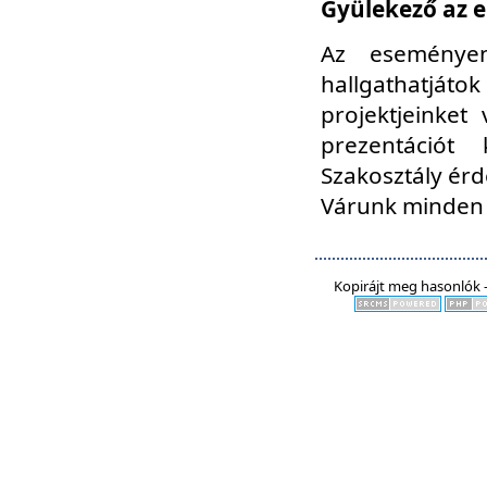
Gyülekező az e
Az eseményen
hallgathatjáto
projektjeinket
prezentációt
Szakosztály ér
Várunk minden 
Kopirájt meg hasonlók -