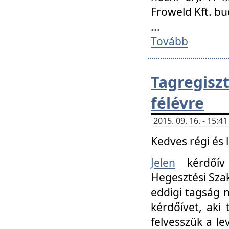
Froweld Kft. bu
...
Tovább
Tagregis
félévre
2015. 09. 16. - 15:
Kedves régi és 
Jelen
kérdőív 
Hegesztési Szak
eddigi tagság n
kérdőívet, aki
felvesszük a le