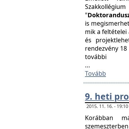
Szakkollégi
"
Doktorandusz
is megismerhet
mik a feltétele
és projektleh
rendezvény 18 
további
...
Tovább
9. heti p
2015. 11. 16. - 19:
Korábban má
szemeszterben