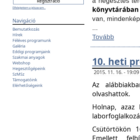
a hegesztés ter
könyvtárában
Elfelejtettem a jelszavam...
van, mindenké
Navigáció
...
Bemutatkozás
Hírek
Tovább
Féléves programunk
Galéria
Eddigi programjaink
Szakmai anyagok
10. heti 
Webshop
Hegesztőgépeink
2015. 11. 16. - 19:
SzMSz
Támogatóink
Az alábbiakb
Elérhetőségeink
olvashattok.
Holnap, azaz 
laborfoglalkozá
Csütörtökön 16
Emellett fe