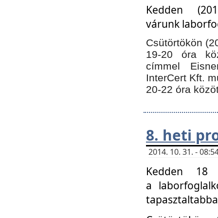
Kedden (201
várunk laborfo
Csütörtökön (20
19-20 óra kö
címmel Eisne
InterCert Kft. 
20-22 óra közöt
8. heti p
2014. 10. 31. - 08
Kedden 18 ó
a laborfoglal
tapasztaltabba