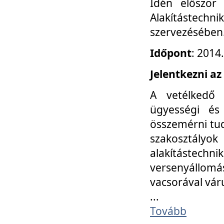
Idén először
Alakítástechni
szervezésében
Időpont
: 2014
Jelentkezni az
A vetélkedő 
ügyességi és
összemérni tud
szakosztályok 
alakítástec
versenyállom
vacsorával vár
...
Tovább