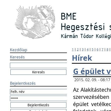
Kezdőlap
1
|
2
|
3
|
4
|
5
|
6
|
7
|
8
Hírek
Keresés
G épület 
2015. 02. 09. - 08:
Bejelentkezés
Az Alakítástech
szervezésében
épület vetélke