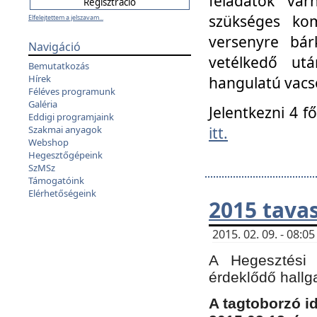
feladatok vá
szükséges kom
Elfelejtettem a jelszavam...
versenyre bár
Navigáció
vetélkedő ut
Bemutatkozás
Hírek
hangulatú vacso
Féléves programunk
Galéria
Jelentkezni 4 f
Eddigi programjaink
itt.
Szakmai anyagok
Webshop
Hegesztőgépeink
SzMSz
Támogatóink
Elérhetőségeink
2015 tavas
2015. 02. 09. - 08:
A Hegesztési 
érdeklődő hallg
A tagtoborzó i