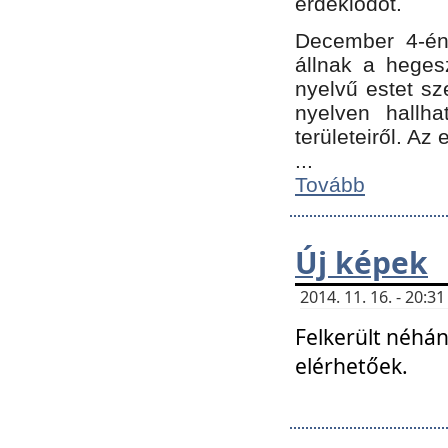
érdeklődőt.
December 4-én
állnak a hegesz
nyelvű estet sz
nyelven hallh
területeiről. A
...
Tovább
Új képek
2014. 11. 16. - 20:
Felkerült néhán
elérhetőek.