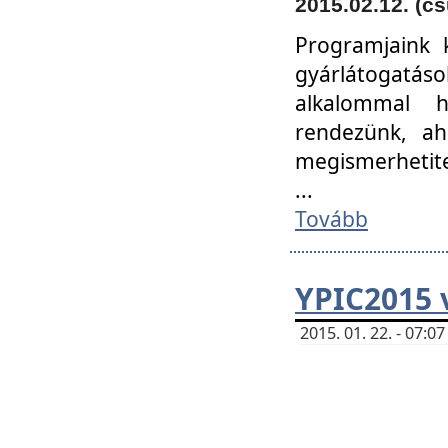
2015.02.12. (cs
Programjaink k
gyárlátogatáso
alkalommal h
rendezünk, ah
megismerhetite
...
Tovább
YPIC2015 
2015. 01. 22. - 07: