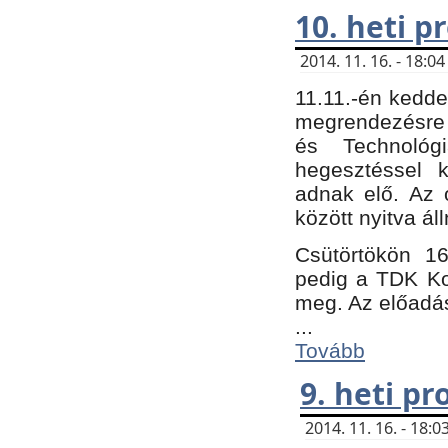
10. heti 
2014. 11. 16. - 18:
11.11.-én kedde
megrendezésre 
és Technológ
hegesztéssel k
adnak elő. Az o
között nyitva ál
Csütörtökön 16
pedig a TDK Kon
meg. Az előadá
...
Tovább
9. heti p
2014. 11. 16. - 18