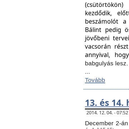
(csütörtökön
kezdődik, elő
beszámolót a 
Bálint pedig ö
jövőbeni terve
vacsorán részt
annyival, hogy
babgulyás lesz
...
Tovább
13. és 14.
2014. 12. 04. - 07:
December 2-án 