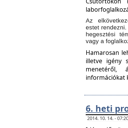
Csütörtökön 
laborfoglalkozá
Az elkövetke
estet rendezni
hegesztési té
vagy a foglalko
Hamarosan lehe
illetve igény
menetéről, á
információkat 
6. heti p
2014. 10. 14. - 07