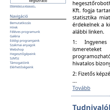
hegesztőroboth
Elfelejtettem a jelszavam...
Kft. fogja tart
Navigáció
statisztika mi
Bemutatkozás
érdekelnek a k
Hírek
alábbi linken.
Féléves programunk
Galéria
Eddigi programjaink
1: Ingyenes k
Szakmai anyagok
ismereteket
Webshop
Hegesztőgépeink
programozhat
SzMSz
hivatalos bizon
Támogatóink
Elérhetőségeink
2: Fizetős képz
...
Tovább
Tudnivalók