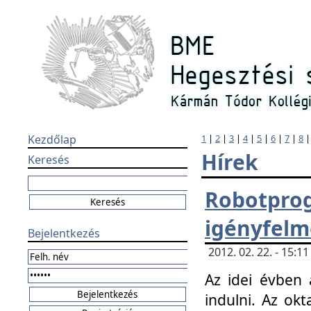
Kezdőlap
1
|
2
|
3
|
4
|
5
|
6
|
7
|
8
Hírek
Keresés
Robotpr
igényfelm
Bejelentkezés
2012. 02. 22. - 15:
Az idei évben 
indulni. Az o