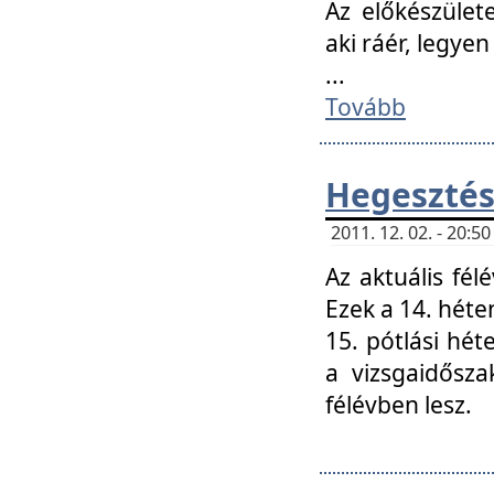
Az előkészület
aki ráér, legyen
...
Tovább
Hegesztés
2011. 12. 02. - 20:
Az aktuális fél
Ezek a 14. hét
15. pótlási hét
a vizsgaidősz
félévben lesz.