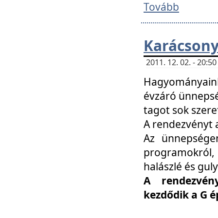
Tovább
Karácsony
2011. 12. 02. - 20:
Hagyományaink
évzáró ünnepség
tagot sok szere
A rendezvényt a
Az ünnepségen
programokról,
halászlé és guly
A rendezvén
kezdődik a G 