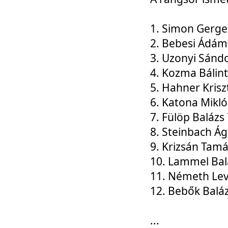
1. Simon Gerge
2. Bebesi Ádám
3. Uzonyi Sánd
4. Kozma Bálin
5. Hahner Krisz
6. Katona Mikl
7. Fülöp Balázs
8. Steinbach Á
9. Krizsán Tam
10. Lammel Bal
11. Németh Le
12. Bebők Balá
...