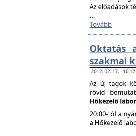
Az előadások 
...
Tovább
Oktatás 
szakmai k
2012. 02. 17. - 16:
Az új tagok k
rövid bemuta
Hőkezelő labo
20:00-tól a nyá
a Hőkezelő lab