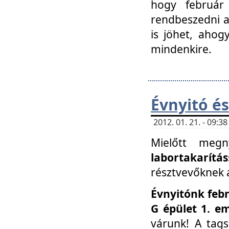
hogy február 
rendbeszedni a 
is jöhet, ahog
mindenkire.
Évnyitó és
2012. 01. 21. - 09:
Mielőtt megn
labortakarítás
résztvevőknek a 
Évnyitónk febr
G épület 1. e
várunk! A tag