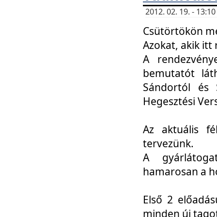
2012. 02. 19. - 13:
Csütörtökön me
Azokat, akik itt 
A rendezvénye
bemutatót lát
Sándortól és 
Hegesztési Ver
Az aktuális f
tervezünk.
A gyárlátoga
hamarosan a h
Első 2 előadás
minden új tago