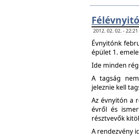
Félévnyit
2012. 02. 02. - 22:
Évnyitónk febru
épület 1. emele
Ide minden régi
A tagság nem
jeleznie kell ta
Az évnyitón a 
évről és ismer
résztvevők kitö
A rendezvény id