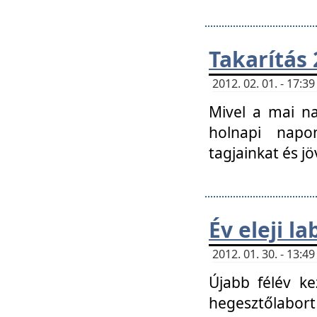
Takarítás 
2012. 02. 01. - 17:
Mivel a mai na
holnapi napon
tagjainkat és jö
Év eleji l
2012. 01. 30. - 13:
Újabb félév ke
hegesztőlabort 