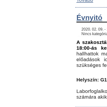
Évnyitó
    2020. 02. 09. - 19:30 | SimonGergo | 

    Nincs kategória
A szakosztá
18:00-ás ke
hallhattok ma
előadások id
szükséges fe
Helyszín: G
Laborfoglalk
számára akik