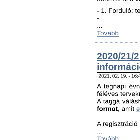
- 1. Forduló: 
-
...
Tovább
2020/21
informác
2021. 02. 19. - 16
A tegnapi évn
féléves tervek
A taggá válásh
formot
, amit
e
A regisztráció 
...
Tovább