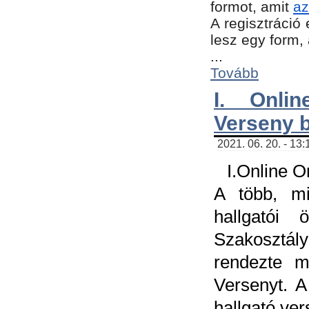
formot, amit
az
A regisztráció 
lesz egy form,
...
Tovább
I. Onli
Verseny 
2021. 06. 20. - 13
I.Online 
A több, mi
hallgatói
Szakosztál
rendezte m
Versenyt. A
hallgató ve