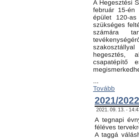
A Hegesztési Sz
február 15-én 
épület 120-a
szükséges felt
számára tar
tevékenységéről
szakosztálly
hegesztés, 
csapatépítő e
megismerkedhet
...
Tovább
2021/2022
2021. 09. 13. - 14:
A tegnapi évny
féléves tervekr
A taggá válásh