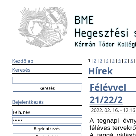
Kezdőlap
1
|
2
|
3
|
4
|
5
|
6
|
7
|
8
Hírek
Keresés
Félévvel
21/22/2
Bejelentkezés
2022. 02. 16. - 12:
A tegnapi évny
féléves tervekrő
A taggá válásho