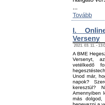
...
Tovább
I. Onli
Verseny
2021. 03. 11. - 13:
A BME Hegeszt
Versenyt, a
vetélkedő f
hegesztéstec
Unod már, hog
napok? Szer
keresztül? 
Amennyiben le
más dolgod,
benevezni a ve