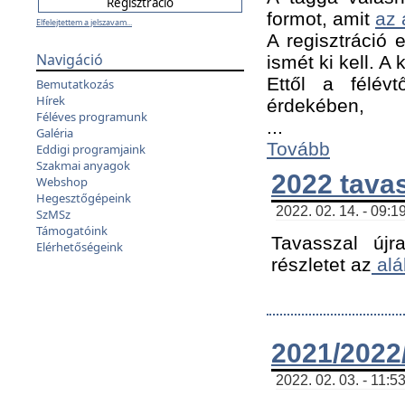
formot, amit
az 
Elfelejtettem a jelszavam...
A regisztráció e
Navigáció
ismét ki kell. A
Ettől a félév
Bemutatkozás
Hírek
érdekében,
Féléves programunk
...
Galéria
Tovább
Eddigi programjaink
Szakmai anyagok
2022 tava
Webshop
Hegesztőgépeink
2022. 02. 14. - 09:1
SzMSz
Támogatóink
Tavasszal újr
Elérhetőségeink
részletet az
alá
2021/2022/
2022. 02. 03. - 11:5