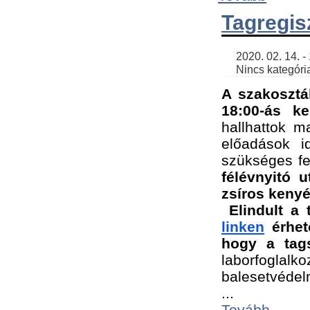
Tagregis
    2020. 02. 14. - 18:56 | SimonGergo | 

    Nincs kategória
A szakosztá
18:00-ás ke
hallhattok ma
előadások id
szükséges fe
félévnyitó u
zsíros kenyé
Elindult a 
linken
 érhet
hogy a tags
laborfogla
balesetvédel
...
Tovább