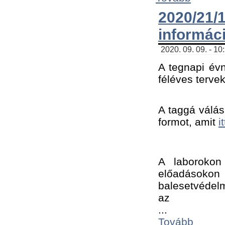
2020/21
informác
2020. 09. 09. - 10
A tegnapi évn
féléves tervek
A taggá válásh
formot, amit 
i
A laborokon 
előadásokon 
balesetvédelm
az ﻿
...
Tovább