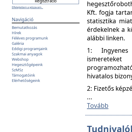
hegesztőroboth
Elfelejtettem a jelszavam...
Kft. fogja tart
Navigáció
statisztika mi
Bemutatkozás
érdekelnek a k
Hírek
alábbi linken.
Féléves programunk
Galéria
Eddigi programjaink
1: Ingyenes k
Szakmai anyagok
ismereteket
Webshop
Hegesztőgépeink
programozhat
SzMSz
hivatalos bizon
Támogatóink
Elérhetőségeink
2: Fizetős képz
...
Tovább
Tudnivalók