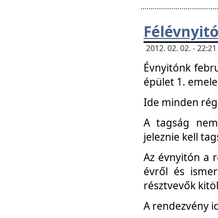
Félévnyit
2012. 02. 02. - 22:
Évnyitónk febru
épület 1. emele
Ide minden régi
A tagság nem
jeleznie kell ta
Az évnyitón a 
évről és ismer
résztvevők kitö
A rendezvény id