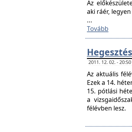
Az előkészület
aki ráér, legyen
...
Tovább
Hegesztés
2011. 12. 02. - 20:
Az aktuális fél
Ezek a 14. hét
15. pótlási hét
a vizsgaidősz
félévben lesz.