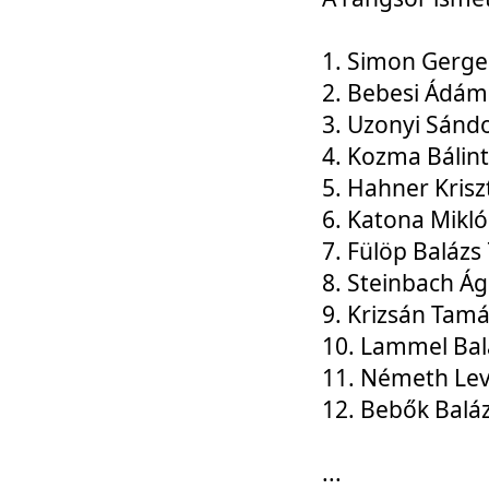
1. Simon Gerge
2. Bebesi Ádám
3. Uzonyi Sánd
4. Kozma Bálin
5. Hahner Krisz
6. Katona Mikl
7. Fülöp Balázs
8. Steinbach Á
9. Krizsán Tam
10. Lammel Bal
11. Németh Le
12. Bebők Balá
...