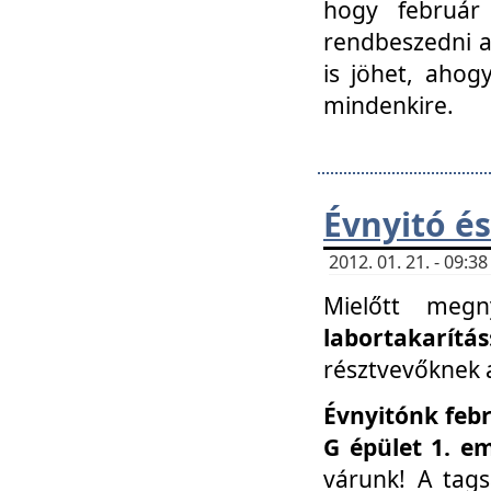
hogy február 
rendbeszedni a 
is jöhet, ahog
mindenkire.
Évnyitó és
2012. 01. 21. - 09:
Mielőtt megn
labortakarítás
résztvevőknek a 
Évnyitónk febr
G épület 1. e
várunk! A tag