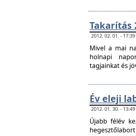
Takarítás 
2012. 02. 01. - 17:
Mivel a mai na
holnapi napon
tagjainkat és jö
Év eleji l
2012. 01. 30. - 13:
Újabb félév ke
hegesztőlabort 