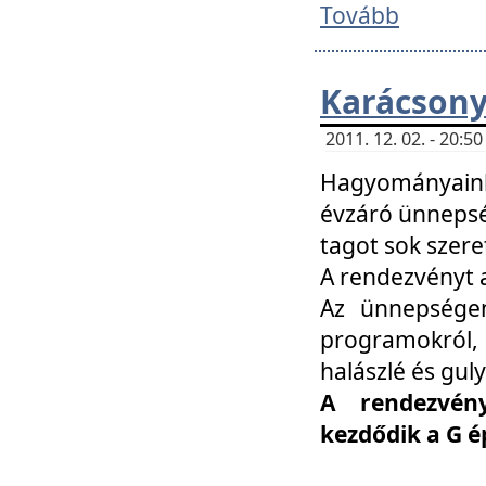
Tovább
Karácsony
2011. 12. 02. - 20:
Hagyományaink
évzáró ünnepség
tagot sok szere
A rendezvényt a
Az ünnepségen
programokról,
halászlé és guly
A rendezvén
kezdődik a G 