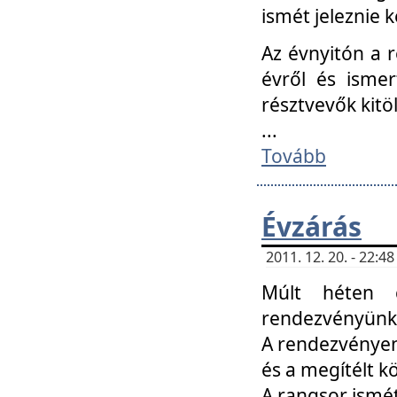
ismét jeleznie k
Az évnyitón a 
évről és ismer
résztvevők kitö
...
Tovább
Évzárás
2011. 12. 20. - 22:
Múlt héten c
rendezvényünk, 
A rendezvényen 
és a megítélt k
A rangsor ismét