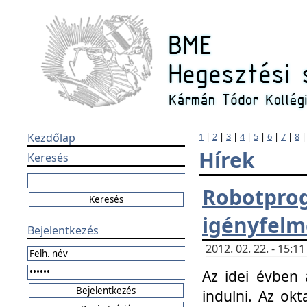
Kezdőlap
1
|
2
|
3
|
4
|
5
|
6
|
7
|
8
Hírek
Keresés
Robotpr
igényfelm
Bejelentkezés
2012. 02. 22. - 15:
Az idei évben 
indulni. Az o