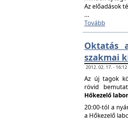
Az előadások 
...
Tovább
Oktatás 
szakmai k
2012. 02. 17. - 16:
Az új tagok k
rövid bemuta
Hőkezelő labo
20:00-tól a nyá
a Hőkezelő lab