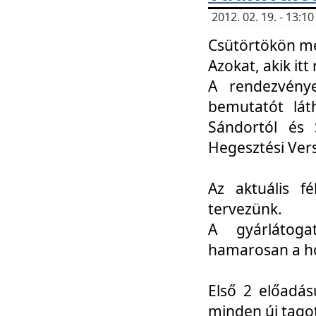
2012. 02. 19. - 13:
Csütörtökön me
Azokat, akik itt 
A rendezvénye
bemutatót lát
Sándortól és 
Hegesztési Ver
Az aktuális f
tervezünk.
A gyárlátoga
hamarosan a h
Első 2 előadás
minden új tago