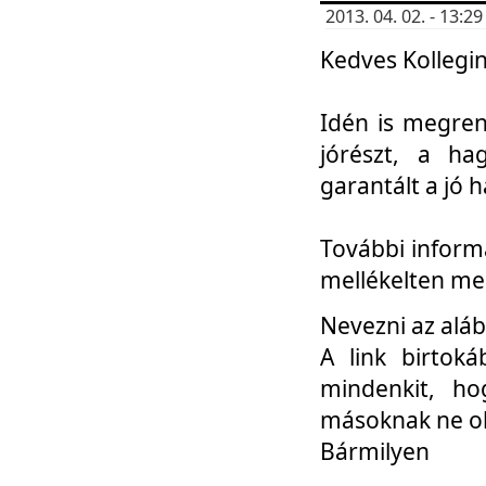
2013. 04. 02. - 13:
Kedves Kollegin
Idén is megren
jórészt, a ha
garantált a jó 
További informá
mellékelten me
Nevezni az aláb
A link birtoká
mindenkit, h
másoknak ne ok
Bármilyen
...