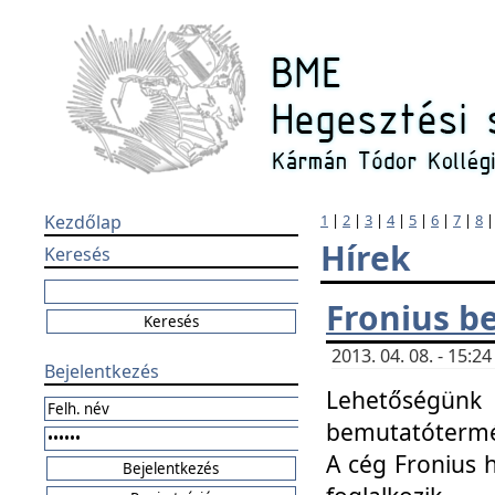
Kezdőlap
1
|
2
|
3
|
4
|
5
|
6
|
7
|
8
Hírek
Keresés
Fronius b
2013. 04. 08. - 15:
Bejelentkezés
Lehetőségünk 
bemutatótermét
A cég Fronius 