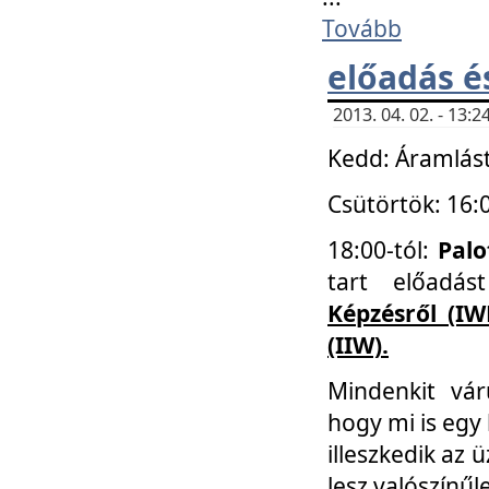
Tovább
előadás é
2013. 04. 02. - 13
Kedd: Áramlást
Csütörtök: 16:
18:00-tól:
Palo
tart előadá
Képzésről (IW
(IIW).
Mindenkit vá
hogy mi is egy
illeszkedik az
lesz valószínűl