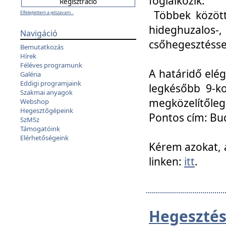
foglalkozik.
Többek között
Elfelejtettem a jelszavam...
hideghuzalo
Navigáció
csőhegesztéssel
Bemutatkozás
Hírek
Féléves programunk
A határidő elég
Galéria
Eddigi programjaink
legkésőbb 9-ko
Szakmai anyagok
megközelítőleg
Webshop
Hegesztőgépeink
Pontos cím: Bud
SzMSz
Támogatóink
Elérhetőségeink
Kérem azokat, a
linken:
itt
.
Hegesztés