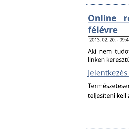
Online r
félévre
2013. 02. 20. - 09
Aki nem tudot
linken kereszt
Jelentkezé
Természetese
teljesíteni kell