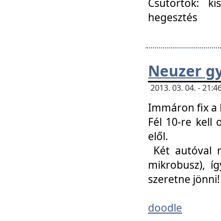
Csütörtök: ki
hegesztés
Neuzer gy
2013. 03. 04. - 21
Immáron fix a 
Fél 10-re kell
elől.
Két autóval 
mikrobusz), í
szeretne jönni!
doodle