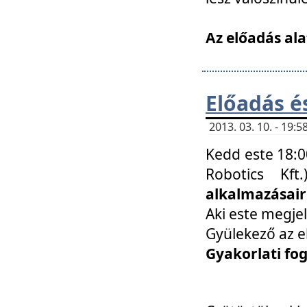
Az előadás ala
Előadás é
2013. 03. 10. - 19
Kedd este 18:0
Robotics Kf
alkalmazásairó
Aki este megjel
Gyülekező az e
Gyakorlati fo