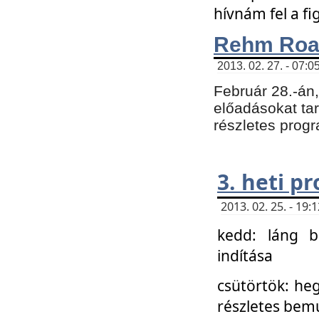
hívnám fel a f
Rehm Roa
2013. 02. 27. - 07:0
Február 28.-án
előadásokat tar
részletes prog
3. heti p
2013. 02. 25. - 19
kedd: láng b
indítása
csütörtök: he
részletes bemu