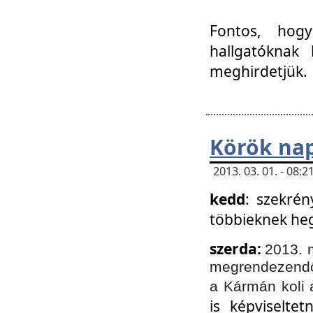
Fontos, hogy
hallgatóknak
meghirdetjük.
Körök nap
2013. 03. 01. - 08
kedd
: szekrén
többieknek he
szerda:
2013. 
megrendezendő 
a Kármán koli 
is képviselte