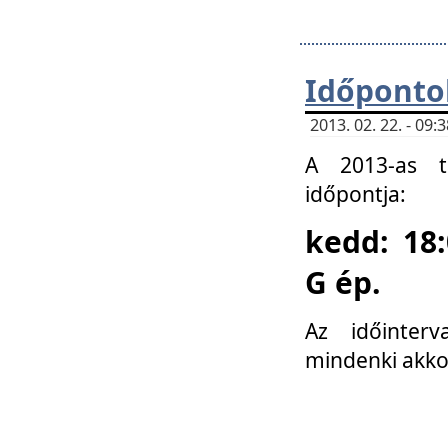
Időponto
2013. 02. 22. - 09
A 2013-as ta
időpontja:
kedd: 18:
G ép.
Az időinter
mindenki akko