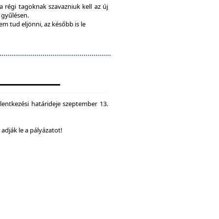
 a régi tagoknak szavazniuk kell az új
a gyűlésen.
em tud eljönni, az később is le
lentkezési határideje szeptember 13.
dják le a pályázatot!