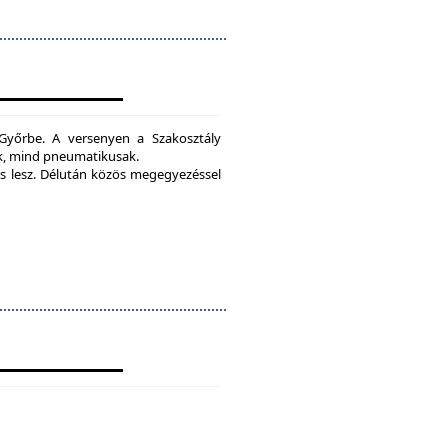
yőrbe. A versenyen a Szakosztály
ak, mind pneumatikusak.
 lesz.
Délután közös megegyezéssel