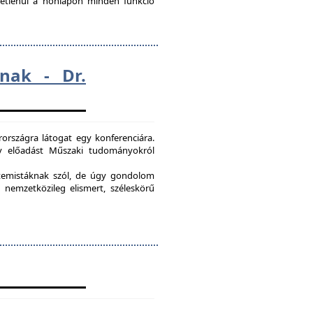
ggetlenül a honlapon minden funkció
nak - Dr.
országra látogat egy konferenciára.
egy előadást Műszaki tudományokról
etemistáknak szól, de úgy gondolom
 nemzetközileg elismert, széleskörű