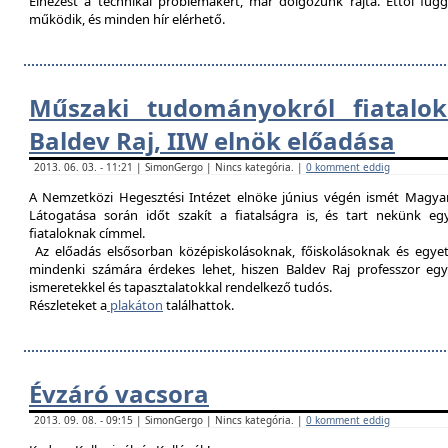
Elnézést a technikai problémákért, már dolgozunk rajta. Ettől fü
működik, és minden hír elérhető.
Műszaki tudományokról fiatalok
Baldev Raj, IIW elnök előadása
2013. 06. 03. - 11:21 | SimonGergo | Nincs kategória. |
0 komment eddig
A Nemzetközi Hegesztési Intézet elnöke június végén ismét Magyar
Látogatása során időt szakít a fiatalságra is, és tart nekünk 
fiataloknak címmel.
Az előadás elsősorban középiskolásoknak, főiskolásoknak és egy
mindenki számára érdekes lehet, hiszen Baldev Raj professzor egy
ismeretekkel és tapasztalatokkal rendelkező tudós.
Részleteket a
plakáton
találhattok.
Évzáró vacsora
2013. 09. 08. - 09:15 | SimonGergo | Nincs kategória. |
0 komment eddig