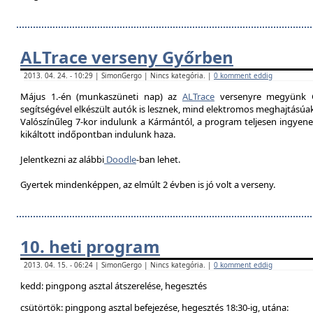
ALTrace verseny Győrben
2013. 04. 24. - 10:29 | SimonGergo | Nincs kategória. |
0 komment eddig
Május 1.-én (munkaszüneti nap) az
ALTrace
versenyre megyünk G
segítségével elkészült autók is lesznek, mind elektromos meghajtású
Valószínűleg 7-k
or indulunk a Kármántól, a program teljesen ingyenes
kikáltott indőpontban indulunk haza.
Jelentkezni az alábbi
Doodle
-ban lehet.
Gyertek mindenképpen, az elmúlt 2 évben is jó volt a verseny.
10. heti program
2013. 04. 15. - 06:24 | SimonGergo | Nincs kategória. |
0 komment eddig
kedd: pingpong asztal átszerelése, hegesztés
csütörtök: pingpong asztal befejezése, hegesztés 18:30-ig, utána: