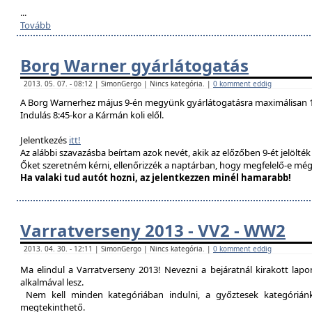
...
Tovább
Borg Warner gyárlátogatás
2013. 05. 07. - 08:12 | SimonGergo | Nincs kategória. |
0 komment eddig
A Borg Warnerhez május 9-én megyünk gyárlátogatásra maximálisan 1
Indulás 8:45-kor a Kármán koli elől.
Jelentkezés
itt!
Az alábbi szavazásba beírtam azok nevét, akik az előzőben 9-ét jelölté
Őket szeretném kérni, ellenőrizzék a naptárban, hogy megfelelő-e még
Ha valaki tud autót hozni, az jelentkezzen minél hamarabb!
Varratverseny 2013 - VV2 - WW2
2013. 04. 30. - 12:11 | SimonGergo | Nincs kategória. |
0 komment eddig
Ma elindul a Varratverseny 2013! Nevezni a bejáratnál kirakott lap
alkalmával lesz.
Nem kell minden kategóriában indulni, a győztesek kategóriánké
megtekinthető.