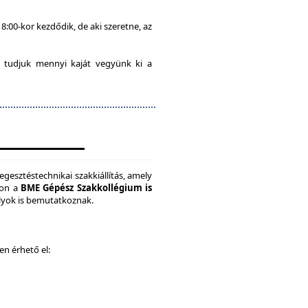
8:00-kor kezdődik, de aki szeretne, az
 tudjuk mennyi kaját vegyünk ki a
gesztéstechnikai szakkiállítás, amely
son a
BME Gépész Szakkollégium is
ályok is bemutatkoznak.
ken érhető el: