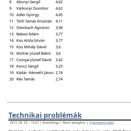
8
Abonyi Gergő
4,62
9
Várkonyi Zsombor
4,62
10
Adler György
4,45
11
Tóth Tamás Krisztián
4,11
12
Steinbach Ágoston
3,94
13
Bebesi Ádám
3,77
14
Kiss Attila István
3,77
15
Kiss Mihály Dávid
3,6
16
Molnár József Bálint
3,6
17
Csurgai József Dávid
3,42
18
Koncz Gergő
3,25
19
Kádár- Németh János
2,74
20
Rév Tamás
2,74
Technikai problémák
2013. 09. 02. - 15:07 | SimonGergo | Nincs kategória. |
0 komment eddig