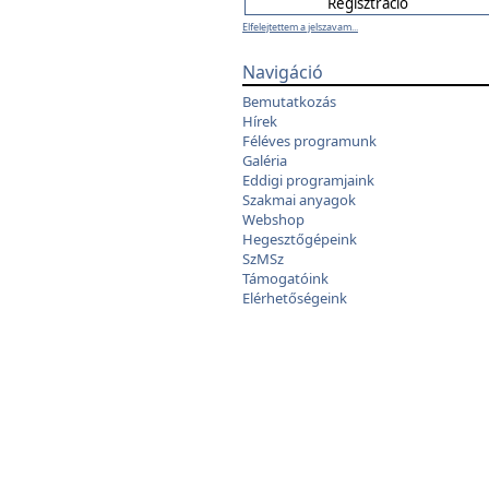
Elfelejtettem a jelszavam...
Navigáció
Bemutatkozás
Hírek
Féléves programunk
Galéria
Eddigi programjaink
Szakmai anyagok
Webshop
Hegesztőgépeink
SzMSz
Támogatóink
Elérhetőségeink