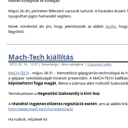
Kedves Kolleginák és Kollégák!
Május 24.-én, pénteken félévzáró vacsorát tartunk. A hivatalos évzáró 1
nyugodtan jöjjön hamarabb segíteni.
Kérek mindenkit aki jön, hogy jelentkezzék az alábbi
dudlin
, hogy
fagyóból.
Mach-Tech kiállítás
2013. 05. 14. - 12:37 | SimonGergo | Nincs kategória. |
0 komment eddig
MACH-TECH
-
május 28-31.
- Nemzetközi gépgyártás-technológiai és he
a gépipar sokoldalúságát hivatott prezentál
ni.
A MACH-TECH kiállítá
képviseltetni fogja magát
, illetve a szárnyai alatt működő Szakoszt
Természetesen a
Hegesztési Szakosztály is kint lesz
.
A
részvétel ingyenes előzetes regisztáció esetén
, ami az alábbi lin
http://www.mach-tech.hu/regisztracio
Ha tudtok, nézzetek ki!