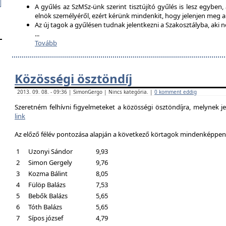
A gyűlés az SzMSz-ünk szerint tisztújító gyűlés is lesz egyben,
elnök személyéről, ezért kérünk mindenkit, hogy jelenjen meg 
Az új tagok a gyűlésen tudnak jelentkezni a Szakosztályba, aki n
...
Tovább
Közösségi ösztöndíj
2013. 09. 08. - 09:36 | SimonGergo | Nincs kategória. |
0 komment eddig
Szeretném felhívni figyelmeteket a közösségi ösztöndíjra, melynek je
link
Az előző félév pontozása alapján a következő körtagok mindenképpen a
1
Uzonyi Sándor
9,93
2
Simon Gergely
9,76
3
Kozma Bálint
8,05
4
Fülöp Balázs
7,53
5
Bebők Balázs
5,65
6
Tóth Balázs
5,65
7
Sípos józsef
4,79