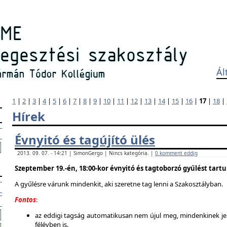
Ál
1
|
2
|
3
|
4
|
5
|
6
|
7
|
8
|
9
|
10
|
11
|
12
|
13
|
14
|
15
|
16
|
17
|
18
|
Hírek
Évnyitó és tagújító ülés
2013. 09. 07. - 14:21 | SimonGergo | Nincs kategória. |
0 komment eddig
Szeptember 19.-én, 18:00-kor évnyitó és tagtoborzó gyűlést tart
A gyűlésre várunk mindenkit, aki szeretne tag lenni a Szakosztályban.
Fontos
:
az eddigi tagság automatikusan nem újul meg, mindenkinek jel
félévben is.