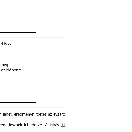
4 fővel.
k meg.
 az időpont!
on lehet, eredményhirdetés az évzáró
nt lesznek kihirdetve. A kiírás
itt