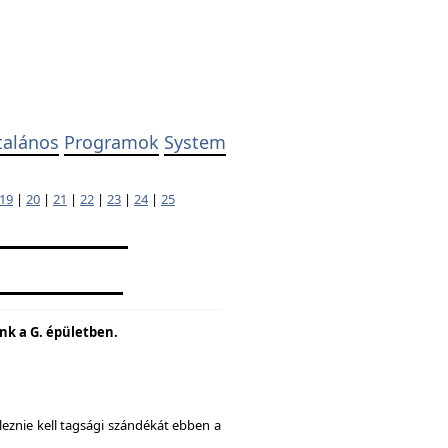
talános
Programok
System
19
|
20
|
21
|
22
|
23
|
24
|
25
unk a G. épületben.
eznie kell tagsági szándékát ebben a