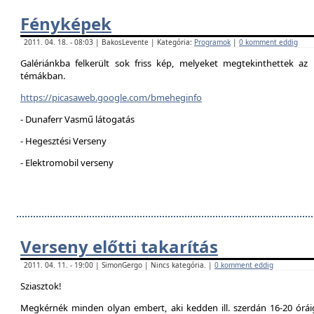
Fényképek
2011. 04. 18. - 08:03 | BakosLevente | Kategória:
Programok
|
0 komment eddig
Galériánkba felkerült sok friss kép, melyeket megtekinthettek az 
témákban.
https://picasaweb.google.com/bmeheginfo
- Dunaferr Vasmű látogatás
- Hegesztési Verseny
- Elektromobil verseny
Verseny előtti takarítás
2011. 04. 11. - 19:00 | SimonGergo | Nincs kategória. |
0 komment eddig
Sziasztok!
Megkérnék minden olyan embert, aki kedden ill. szerdán 16-20 óráig