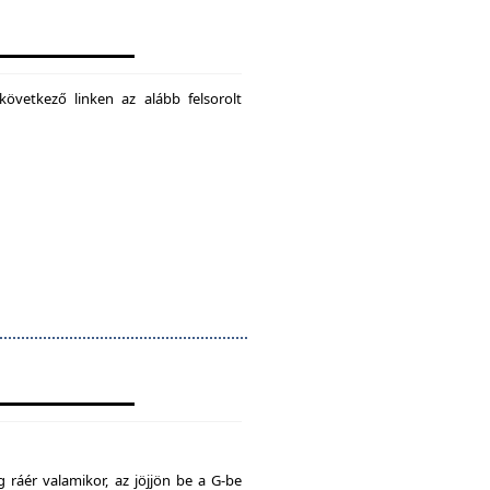
következő linken az alább felsorolt
 ráér valamikor, az jöjjön be a G-be