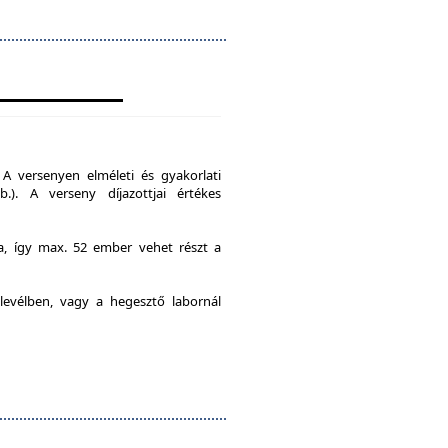
A versenyen elméleti és gyakorlati
b.). A verseny díjazottjai értékes
ia, így max. 52 ember vehet részt a
levélben, vagy a hegesztő labornál