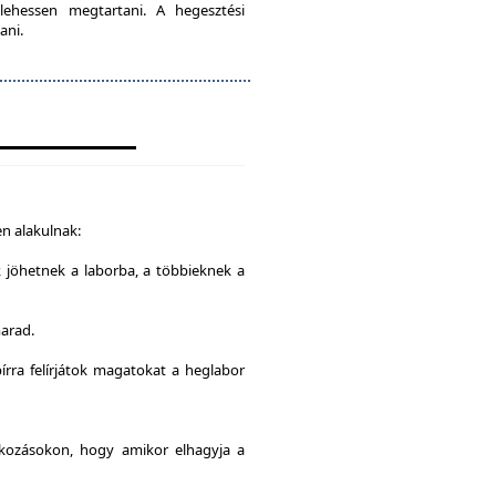
lehessen megtartani. A hegesztési
ani.
n alakulnak:
k jöhetnek a laborba, a többieknek a
marad.
írra felírjátok magatokat a heglabor
alkozásokon, hogy amikor elhagyja a