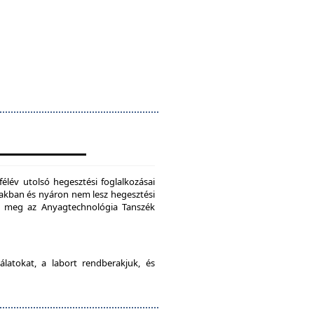
félév utolsó hegesztési foglalkozásai
szakban és nyáron nem lesz hegesztési
je meg az Anyagtechnológia Tanszék
latokat, a labort rendberakjuk, és