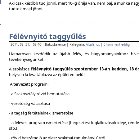
Aki csak később tud jönni, mert 10-ig órája van, nem baj, a munka na
tudtok majd jönni.
Félévnyitó taggyűlés
2011. 08. 31. - 08:40 | BakosLevente | Kategória:
Általános
|
0 komment eddig
Hamarosan kezdődik az újabb félév, és hagyományainkhoz híven
tevékenységünket.
A szokásos
félévnyitó taggyűlés szeptember 13-án kedden, 18 ó
helyszín ki lesz táblázva az épületen belül.
A tervezett program:
- a Szakosztály rövid bemutatása
- vezetőség választása
- a tagság feltételeinek ismertetése
- a féléves program ismertetése (hegesztési foglalkozások ideje, ren
stb.)
- rövid beszámoló az olasz szakmai-tanulmányi útról