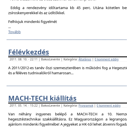
Eddig a rendezvény időtartama kb 45 perc. Utána kötetlen besz
zsíroskenyerekkel és az üdítőkkel.
Felhívjuk mindenki figyelmét
...
Tovább
Félévkezdés
2011. 08. 10. - 22:11 | BakosLevente | Kategória:
Általános
|
0 komment eddig
A 2011/2012-es tanév őszi szemeszterében is működni fog a Hegesztési
és a féléves tudnivalókról hamarosan...
MACH-TECH kiállítás
2011. 05. 14. - 15:22 | BakosLevente | Kategória:
Programok
|
0 komment eddig
Van néhány ingyenes belépő a MACH-TECH a 10. Nemzetkö
hegesztéstechnikai szakkiállításra. Ez Magyarországon a legrangosa
ajánlom mindenki figyelmébe! A jegyeket a HK-tól lehet átvenni foga