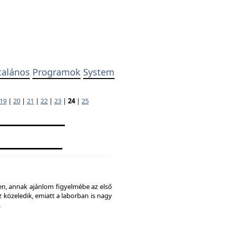
talános
Programok
System
19
|
20
|
21
|
22
|
23
|
24
|
25
ben, annak ajánlom figyelmébe az első
 közeledik, emiatt a laborban is nagy
.