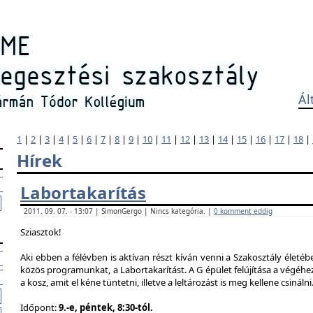
Ál
1
|
2
|
3
|
4
|
5
|
6
|
7
|
8
|
9
|
10
|
11
|
12
|
13
|
14
|
15
|
16
|
17
|
18
|
Hírek
Labortakarítás
2011. 09. 07. - 13:07 | SimonGergo | Nincs kategória. |
0 komment eddig
Sziasztok!
Aki ebben a félévben is aktívan részt kíván venni a Szakosztály életé
közös programunkat, a Labortakarítást. A G épület felújítása a végéhez
a kosz, amit el kéne tüntetni, illetve a leltározást is meg kellene csinálni
Időpont:
9.-e, péntek, 8:30-tól.