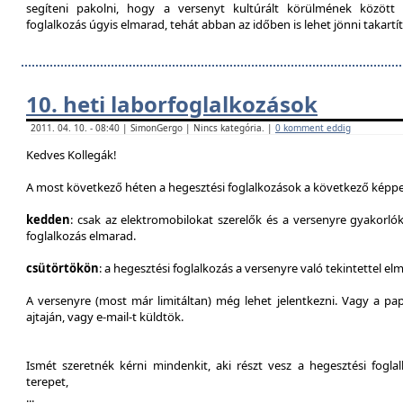
segíteni pakolni, hogy a versenyt kultúrált körülmének között 
foglalkozás úgyis elmarad, tehát abban az időben is lehet jönni takartít
10. heti laborfoglalkozások
2011. 04. 10. - 08:40 | SimonGergo | Nincs kategória. |
0 komment eddig
Kedves Kollegák!
A most következő héten a hegesztési foglalkozások a következő képpe
kedden
: csak az elektromobilokat szerelők és a versenyre gyakorló
foglalkozás elmarad.
csütörtökön
: a hegesztési foglalkozás a versenyre való tekintettel el
A versenyre (most már limitáltan) még lehet jelentkezni. Vagy a pap
ajtaján, vagy e-mail-t küldtök.
Ismét szeretnék kérni mindenkit, aki részt vesz a hegesztési fogl
terepet,
...