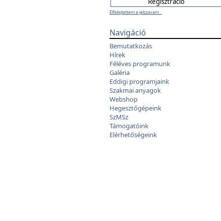
Elfelejtettem a jelszavam...
Navigáció
Bemutatkozás
Hírek
Féléves programunk
Galéria
Eddigi programjaink
Szakmai anyagok
Webshop
Hegesztőgépeink
SzMSz
Támogatóink
Elérhetőségeink