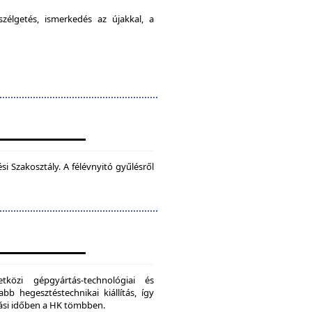
élgetés, ismerkedés az újakkal, a
 Szakosztály. A félévnyitó gyűlésről
zi gépgyártás-technológiai és
bb hegesztéstechnikai kiállítás, így
dási időben a HK tömbben.