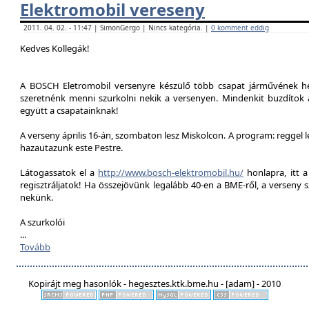
Elektromobil vereseny
2011. 04. 02. - 11:47 | SimonGergo | Nincs kategória. |
0 komment eddig
Kedves Kollegák!
A BOSCH Eletromobil versenyre készülő több csapat járművének he
szeretnénk menni szurkolni nekik a versenyen. Mindenkit buzdítok a
együtt a csapatainknak!
A verseny április 16-án, szombaton lesz Miskolcon. A program: reggel 
hazautazunk este Pestre.
Látogassatok el a
http://www.bosch-elektromobil.hu/
honlapra, itt 
regisztráljatok! Ha összejövünk legalább 40-en a BME-ről, a verseny 
nekünk.
A szurkolói
...
Tovább
Kopirájt meg hasonlók - hegesztes.ktk.bme.hu - [adam] - 2010