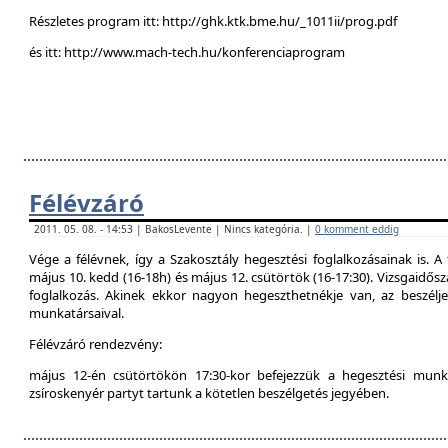
Részletes program itt: http://ghk.ktk.bme.hu/_1011ii/prog.pdf
és itt: http://www.mach-tech.hu/konferenciaprogram
Félévzáró
2011. 05. 08. - 14:53 | BakosLevente | Nincs kategória. |
0 komment eddig
Vége a félévnek, így a Szakosztály hegesztési foglalkozásainak is. A 
május 10. kedd (16-18h) és május 12. csütörtök (16-17:30). Vizsgaidő
foglalkozás. Akinek ekkor nagyon hegeszthetnékje van, az beszél
munkatársaival.
Félévzáró rendezvény:
május 12-én csütörtökön 17:30-kor befejezzük a hegesztési munká
zsíroskenyér partyt tartunk a kötetlen beszélgetés jegyében.