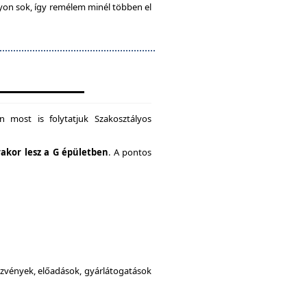
gyon sok, így remélem minél többen el
 most is folytatjuk Szakosztályos
rakor lesz a G épületben
. A pontos
dezvények, előadások, gyárlátogatások