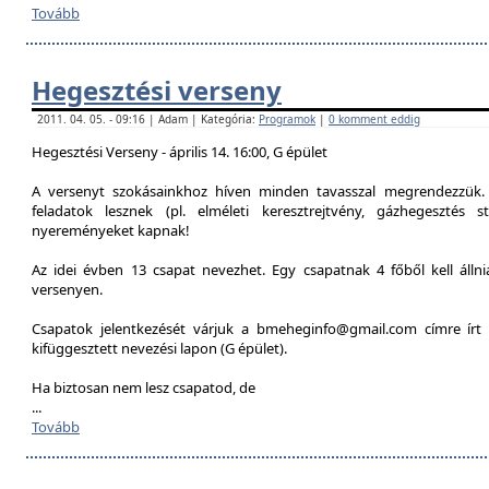
Tovább
Hegesztési verseny
2011. 04. 05. - 09:16 | Adam | Kategória:
Programok
|
0 komment eddig
Hegesztési Verseny - április 14. 16:00, G épület
A versenyt szokásainkhoz híven minden tavasszal megrendezzük. 
feladatok lesznek (pl. elméleti keresztrejtvény, gázhegesztés st
nyereményeket kapnak!
Az idei évben 13 csapat nevezhet. Egy csapatnak 4 főből kell álln
versenyen.
Csapatok jelentkezését várjuk a bmeheginfo@gmail.com címre írt 
kifüggesztett nevezési lapon (G épület).
Ha biztosan nem lesz csapatod, de
...
Tovább