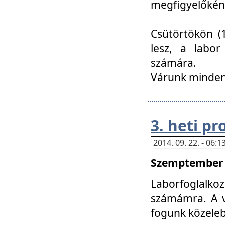
megfigyelőkén
Csütörtökön (1
lesz, a labor
számára.
Várunk mindenk
3. heti p
2014. 09. 22. - 06
Szemptember 2
Laborfoglalk
számámra. A ve
fogunk közele