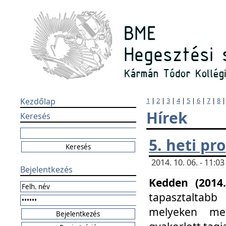
Kezdőlap
1
|
2
|
3
|
4
|
5
|
6
|
7
|
8
Hírek
Keresés
5. heti p
2014. 10. 06. - 11:
Bejelentkezés
Kedden (2014.
tapasztaltabb
melyeken meg