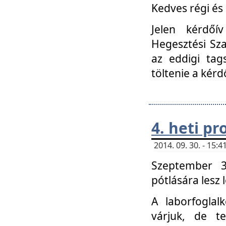
Kedves régi és 
Jelen kérdőí
Hegesztési Sza
az eddigi tag
töltenie a kérd
4. heti p
2014. 09. 30. - 15
Szeptember 3
pótlására lesz
A laborfoglal
várjuk, de t