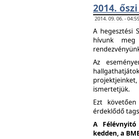
2014. őszi
2014. 09. 06. - 04
A hegesztési 
hívunk meg 
rendezvényünk
Az eseménye
hallgathatjáto
projektjeink
ismertetjük.
Ezt követően 
érdeklődő tag
A Félévnyitó
kedden, a BME