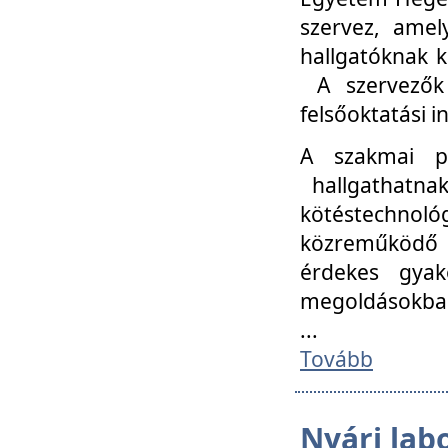
szervez, amel
hallgatóknak k
A szervezők
felsőoktatási 
A szakmai p
hallgathatna
kötéstechnológ
közreműködő i
érdekes gyak
megoldásokba
...
Tovább
Nyári lab