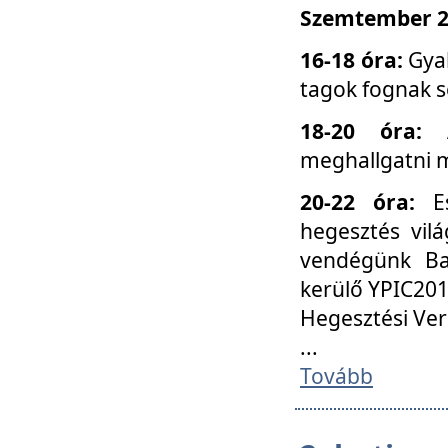
Szemtember 25
16-18 óra:
Gyak
tagok fognak s
18-20 óra:
meghallgatni m
20-22 óra:
Es
hegesztés vilá
vendégünk Ba
kerülő YPIC201
Hegesztési Ver
...
Tovább