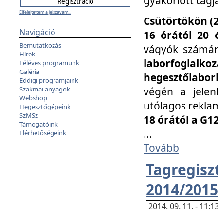
gyakorlott tagj
Elfelejtettem a jelszavam...
Csütörtökön (2
Navigáció
16 órától 20 
Bemutatkozás
vágyók számá
Hírek
laborfoglal
Féléves programunk
Galéria
hegesztőlaborb
Eddigi programjaink
végén a jelenl
Szakmai anyagok
Webshop
utólagos reklam
Hegesztőgépeink
SzMSz
18 órától a G1
Támogatóink
...
Elérhetőségeink
Tovább
Tagreg
2014/2015
2014. 09. 11. - 11