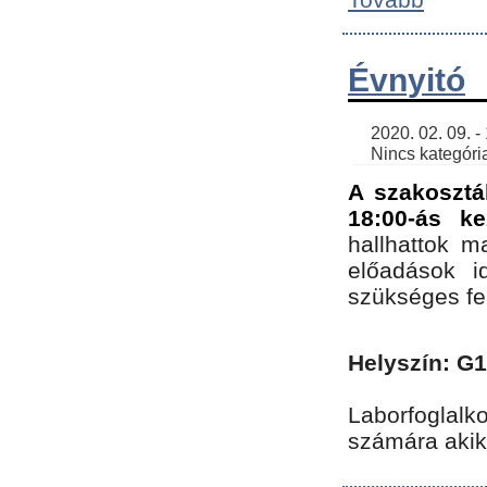
Évnyitó
    2020. 02. 09. - 19:30 | SimonGergo | 

    Nincs kategória
A szakosztá
18:00-ás ke
hallhattok ma
előadások id
szükséges fe
Helyszín: G
Laborfoglalk
számára akik