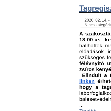
Tagregis
    2020. 02. 14. - 18:56 | SimonGergo | 

    Nincs kategória
A szakosztá
18:00-ás ke
hallhattok ma
előadások id
szükséges fe
félévnyitó u
zsíros kenyé
Elindult a 
linken
 érhet
hogy a tags
laborfogla
balesetvédel
...
Tovább