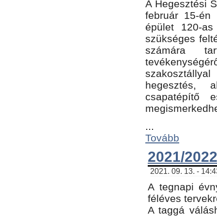
A Hegesztési Sz
február 15-én 
épület 120-a
szükséges felt
számára tar
tevékenységéről
szakosztálly
hegesztés, 
csapatépítő e
megismerkedhet
...
Tovább
2021/2022
2021. 09. 13. - 14:
A tegnapi évny
féléves tervekr
A taggá válásh