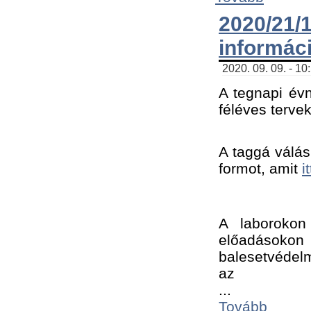
2020/21
informác
2020. 09. 09. - 10
A tegnapi évn
féléves tervek
A taggá válásh
formot, amit 
i
A laborokon 
előadásokon 
balesetvédelm
az ﻿
...
Tovább