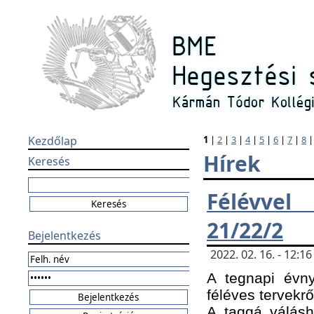
Kezdőlap
1
|
2
|
3
|
4
|
5
|
6
|
7
|
8
Hírek
Keresés
Félévvel
21/22/2
Bejelentkezés
2022. 02. 16. - 12:
A tegnapi évny
féléves tervekrő
A taggá válásho