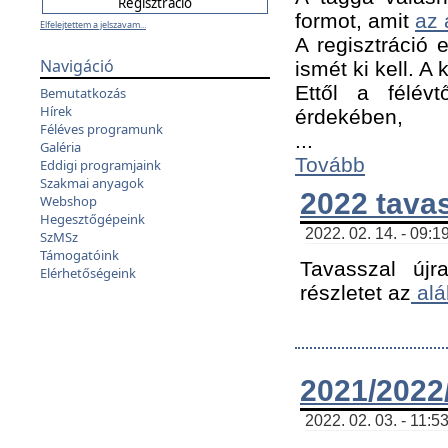
formot, amit
az 
Elfelejtettem a jelszavam...
A regisztráció e
Navigáció
ismét ki kell. A
Ettől a félév
Bemutatkozás
Hírek
érdekében,
Féléves programunk
...
Galéria
Tovább
Eddigi programjaink
Szakmai anyagok
2022 tava
Webshop
Hegesztőgépeink
2022. 02. 14. - 09:1
SzMSz
Támogatóink
Tavasszal újr
Elérhetőségeink
részletet az
alá
2021/2022/
2022. 02. 03. - 11:5