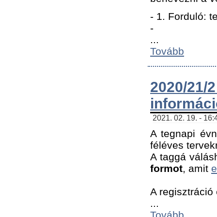
- 1. Forduló: 
-
...
Tovább
2020/21
informác
2021. 02. 19. - 16
A tegnapi évn
féléves tervek
A taggá válásh
formot
, amit
e
A regisztráció 
...
Tovább