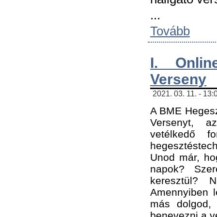
...
Tovább
I. Onli
Verseny
2021. 03. 11. - 13:
A BME Hegeszt
Versenyt, a
vetélkedő f
hegesztéstec
Unod már, hog
napok? Szer
keresztül? 
Amennyiben le
más dolgod,
benevezni a ve