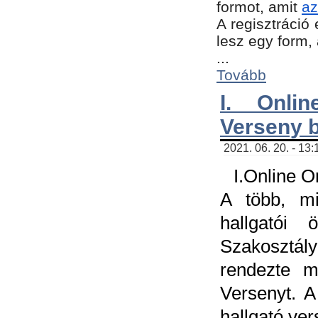
formot, amit
az
A regisztráció 
lesz egy form,
...
Tovább
I. Onli
Verseny 
2021. 06. 20. - 13
I.Online 
A több, mi
hallgatói
Szakosztál
rendezte m
Versenyt. A
hallgató ve