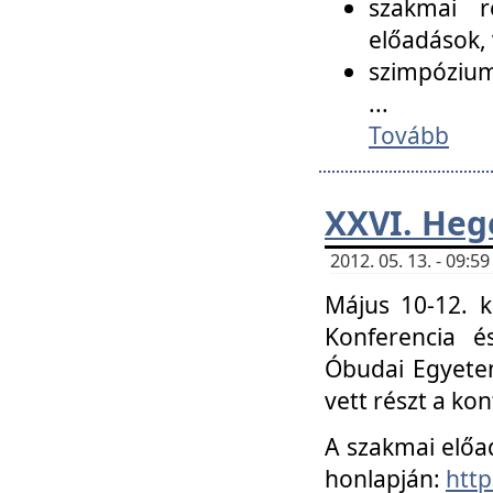
szakmai r
előadások, 
szimpózium
...
Tovább
XXVI. Heg
2012. 05. 13. - 09:
Május 10-12. k
Konferencia é
Óbudai Egyetem
vett részt a ko
A szakmai előa
honlapján:
http