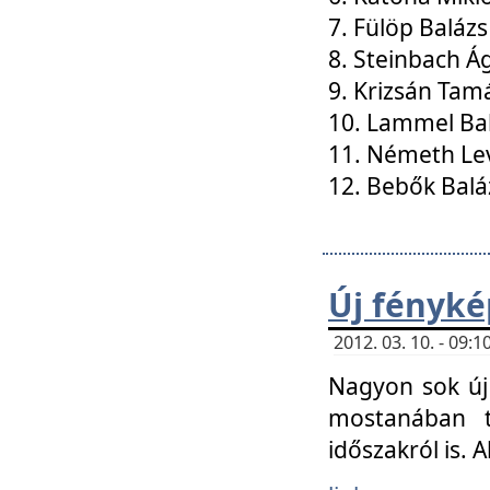
7. Fülöp Balázs
8. Steinbach Á
9. Krizsán Tam
10. Lammel Ba
11. Németh Le
12. Bebők Balá
Új fényké
2012. 03. 10. - 09
Nagyon sok új 
mostanában t
időszakról is. A