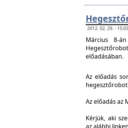
Hegesztőr
2012. 02. 29. - 15:
Március 8-án
Hegesztőrobo
előadásában.
Az előadás so
hegesztőroboto
Az előadás az 
Kérjük, aki sz
az alábbi linken