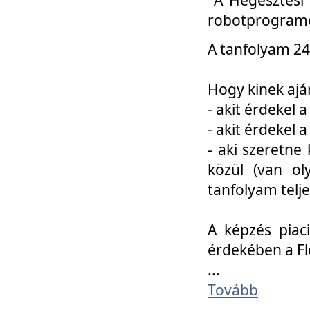
robotprogramo
A tanfolyam 24
Hogy kinek ajá
- akit érdekel 
- akit érdekel
- aki szeretne 
közül (van ol
tanfolyam telje
A képzés piac
érdekében a F
...
Tovább