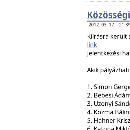
Közösségi
2012. 03. 17. - 21
Kiírásra kerül
link
Jelentkezési ha
Akik pályázhat
1. Simon Gerge
2. Bebesi Ádá
3. Uzonyi Sánd
4. Kozma Bálin
5. Hahner Kris
6. Katona Mikl