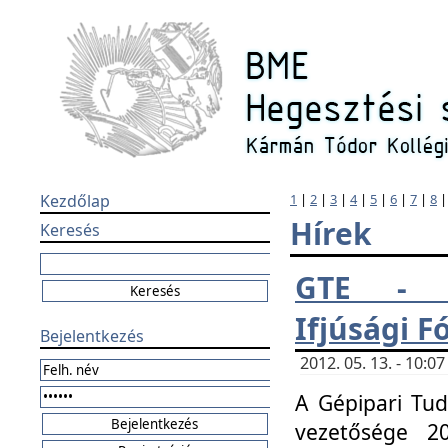
Kezdőlap
1
|
2
|
3
|
4
|
5
|
6
|
7
|
8
Hírek
Keresés
GTE - H
Ifjúsági 
Bejelentkezés
2012. 05. 13. - 10:
A Gépipari Tu
vezetősége 20