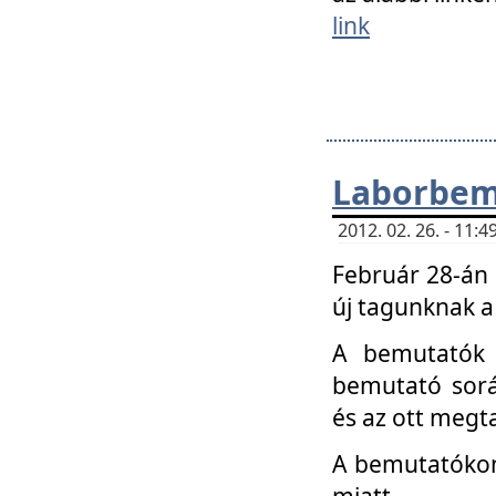
link
Laborbem
2012. 02. 26. - 11:
Február 28-án
új tagunknak a
A bemutatók 
bemutató sorá
és az ott megta
A bemutatókon 
miatt.