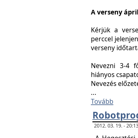
A verseny ápril
Kérjük a vers
perccel jelenje
verseny időtar
Nevezni 3-4 f
hiányos csapat
Nevezés előze
...
Tovább
Robotpro
2012. 03. 19. - 20:
A Hegesztési S