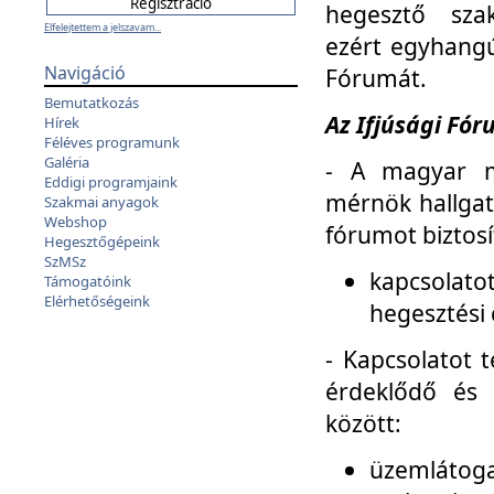
hegesztő sza
Elfelejtettem a jelszavam...
ezért egyhangú
Navigáció
Fórumát.
Bemutatkozás
Az Ifjúsági Fóru
Hírek
Féléves programunk
Galéria
- A magyar m
Eddigi programjaink
mérnök hallgat
Szakmai anyagok
Webshop
fórumot biztosí
Hegesztőgépeink
SzMSz
kapcsolat
Támogatóink
Elérhetőségeink
hegesztési 
- Kapcsolatot t
érdeklődő és 
között:
üzemlátoga