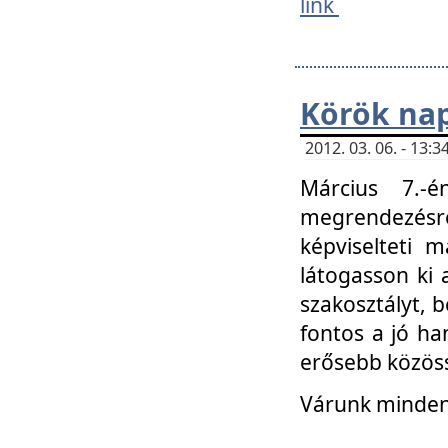
link
Körök na
2012. 03. 06. - 13
Március 7.-
megrendezésre
képviselteti 
látogasson ki 
szakosztályt, b
fontos a jó ha
erősebb közöss
Várunk mindenk