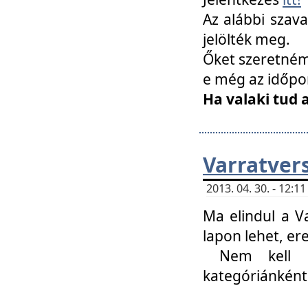
Az alábbi szav
jelölték meg.
Őket szeretném 
e még az időpo
Ha valaki tud 
Varratver
2013. 04. 30. - 12:
Ma elindul a V
lapon lehet, er
Nem kell mi
kategóriánként 