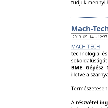
tudjuk mennyi k
Mach-Tech 
2013. 05. 14. - 12:
MACH-TECH
technológiai és
sokoldalúságát
BME Gépész S
illetve a szárn
Természetesen
A
részvétel in