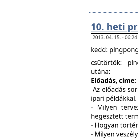
10. heti 
2013. 04. 15. - 06:
kedd: pingpong 
csütörtök: pi
utána:
Előadás, címe:
Az előadás sor
ipari példákkal
- Milyen terve
hegesztett ter
- Hogyan törté
- Milyen veszély