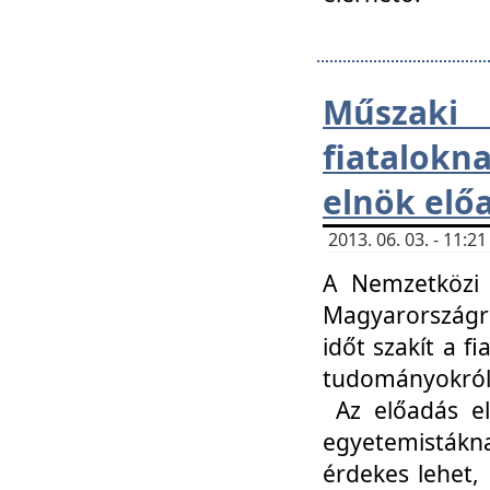
Műsza
fiatalokn
elnök elő
2013. 06. 03. - 11:
A Nemzetközi 
Magyarországr
időt szakít a f
tudományokról 
Az előadás el
egyetemisták
érdekes lehet,