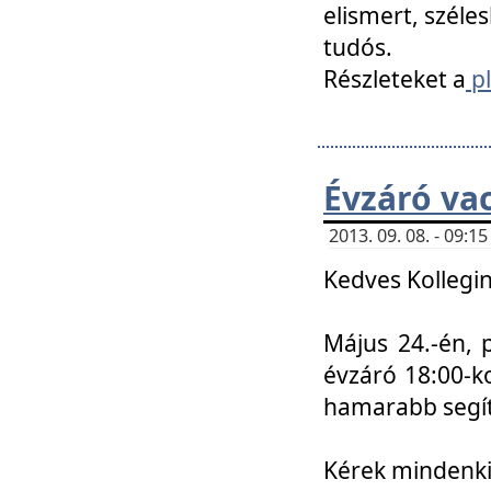
elismert, széle
tudós.
Részleteket a
pl
Évzáró va
2013. 09. 08. - 09:
Kedves Kollegin
Május 24.-én, 
évzáró 18:00-ko
hamarabb segít
Kérek mindenkit