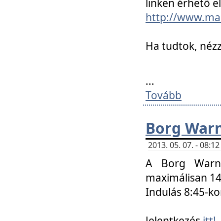
linken érhető el
http://www.mac
Ha tudtok, nézz
...
Tovább
Borg Warn
2013. 05. 07. - 08:
A Borg Warne
maximálisan 14 
Indulás 8:45-ko
Jelentkezés
itt!