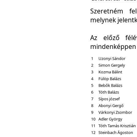
Szeretném fel
melynek jelent
Az előző fél
mindenképpen a
1
Uzonyi Sándor
2
Simon Gergely
3
Kozma Bálint
4
Fülöp Balázs
5
Bebők Balázs
6
Tóth Balázs
7
Sípos józsef
8
Abonyi Gergő
9
Várkonyi Zsombor
10
Adler György
11
Tóth Tamás Krisztián
12
Steinbach Ágoston