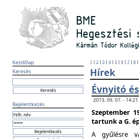
Kezdőlap
1
|
2
|
3
|
4
|
5
|
6
|
7
|
8
Hírek
Keresés
Évnyitó és
2013. 09. 07. - 14:
Bejelentkezés
Szeptember 19
tartunk a G. é
A gyűlésre v