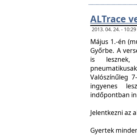
ALTrace v
2013. 04. 24. - 10:
Május 1.-én (m
Győrbe. A vers
is lesznek
pneumatikusak
Valószínűleg 7
ingyenes lesz
indőpontban in
Jelentkezni az a
Gyertek mindenk