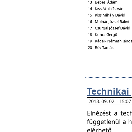
13
Bebesi Ádám
14
Kiss Attila István
15
Kiss Mihály Dávid
16
Molnár József Bálint
17
Csurgai József Dávid
18
Koncz Gergő
19
Kádár- Németh Jáno
20
Rév Tamás
Technikai
2013. 09. 02. - 15:
Elnézést a tec
függetlenül a 
elérhető.