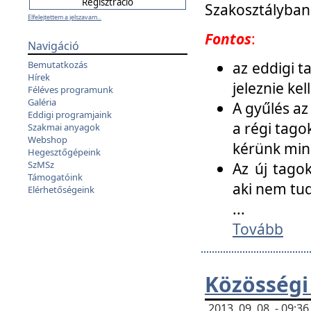
Szakosztályban
Elfelejtettem a jelszavam...
Fontos
:
Navigáció
az eddigi 
Bemutatkozás
Hírek
jeleznie ke
Féléves programunk
Galéria
A gyűlés az
Eddigi programjaink
a régi tago
Szakmai anyagok
Webshop
kérünk min
Hegesztőgépeink
SzMSz
Az új tago
Támogatóink
aki nem tud
Elérhetőségeink
...
Tovább
Közösségi
2013. 09. 08. - 09: