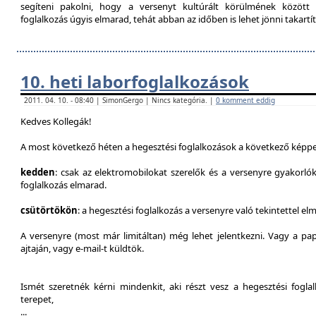
segíteni pakolni, hogy a versenyt kultúrált körülmének között 
foglalkozás úgyis elmarad, tehát abban az időben is lehet jönni takartít
10. heti laborfoglalkozások
2011. 04. 10. - 08:40 | SimonGergo | Nincs kategória. |
0 komment eddig
Kedves Kollegák!
A most következő héten a hegesztési foglalkozások a következő képpe
kedden
: csak az elektromobilokat szerelők és a versenyre gyakorló
foglalkozás elmarad.
csütörtökön
: a hegesztési foglalkozás a versenyre való tekintettel el
A versenyre (most már limitáltan) még lehet jelentkezni. Vagy a pap
ajtaján, vagy e-mail-t küldtök.
Ismét szeretnék kérni mindenkit, aki részt vesz a hegesztési fogl
terepet,
...