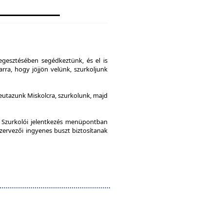
gesztésében segédkeztünk, és el is
rra, hogy jöjjön velünk, szurkoljunk
leutazunk Miskolcra, szurkolunk, majd
a Szurkolói jelentkezés menüpontban
szervezői ingyenes buszt biztosítanak