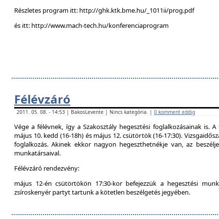
Részletes program itt: http://ghk.ktk.bme.hu/_1011ii/prog.pdf
és itt: http://www.mach-tech.hu/konferenciaprogram
Félévzáró
2011. 05. 08. - 14:53 | BakosLevente | Nincs kategória. |
0 komment eddig
Vége a félévnek, így a Szakosztály hegesztési foglalkozásainak is. A 
május 10. kedd (16-18h) és május 12. csütörtök (16-17:30). Vizsgaidő
foglalkozás. Akinek ekkor nagyon hegeszthetnékje van, az beszél
munkatársaival.
Félévzáró rendezvény:
május 12-én csütörtökön 17:30-kor befejezzük a hegesztési munká
zsíroskenyér partyt tartunk a kötetlen beszélgetés jegyében.