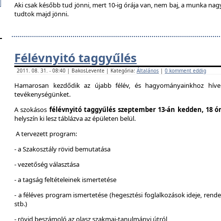
Aki csak később tud jönni, mert 10-ig órája van, nem baj, a munka na
tudtok majd jönni.
Félévnyitó taggyűlés
2011. 08. 31. - 08:40 | BakosLevente | Kategória:
Általános
|
0 komment eddig
Hamarosan kezdődik az újabb félév, és hagyományainkhoz híven
tevékenységünket.
A szokásos
félévnyitó taggyűlés szeptember 13-án kedden, 18 ó
helyszín ki lesz táblázva az épületen belül.
A tervezett program:
- a Szakosztály rövid bemutatása
- vezetőség választása
- a tagság feltételeinek ismertetése
- a féléves program ismertetése (hegesztési foglalkozások ideje, ren
stb.)
- rövid beszámoló az olasz szakmai-tanulmányi útról