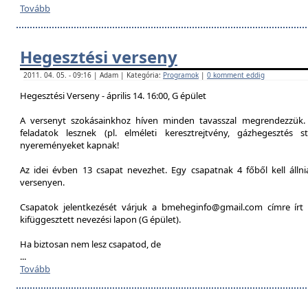
Tovább
Hegesztési verseny
2011. 04. 05. - 09:16 | Adam | Kategória:
Programok
|
0 komment eddig
Hegesztési Verseny - április 14. 16:00, G épület
A versenyt szokásainkhoz híven minden tavasszal megrendezzük. 
feladatok lesznek (pl. elméleti keresztrejtvény, gázhegesztés st
nyereményeket kapnak!
Az idei évben 13 csapat nevezhet. Egy csapatnak 4 főből kell álln
versenyen.
Csapatok jelentkezését várjuk a bmeheginfo@gmail.com címre írt 
kifüggesztett nevezési lapon (G épület).
Ha biztosan nem lesz csapatod, de
...
Tovább