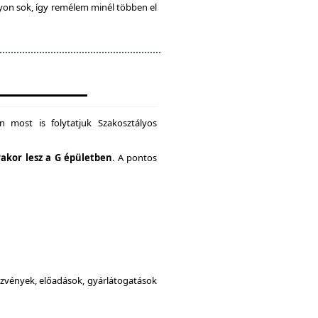
gyon sok, így remélem minél többen el
 most is folytatjuk Szakosztályos
rakor lesz a G épületben
. A pontos
dezvények, előadások, gyárlátogatások