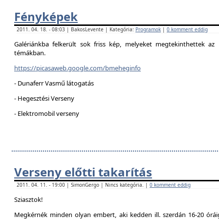
Fényképek
2011. 04. 18. - 08:03 | BakosLevente | Kategória:
Programok
|
0 komment eddig
Galériánkba felkerült sok friss kép, melyeket megtekinthettek az 
témákban.
https://picasaweb.google.com/bmeheginfo
- Dunaferr Vasmű látogatás
- Hegesztési Verseny
- Elektromobil verseny
Verseny előtti takarítás
2011. 04. 11. - 19:00 | SimonGergo | Nincs kategória. |
0 komment eddig
Sziasztok!
Megkérnék minden olyan embert, aki kedden ill. szerdán 16-20 óráig