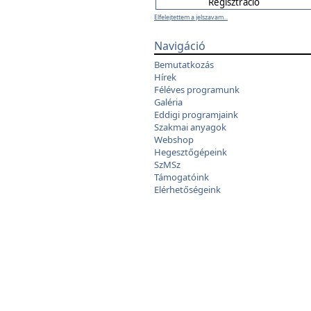
Elfelejtettem a jelszavam...
Navigáció
Bemutatkozás
Hírek
Féléves programunk
Galéria
Eddigi programjaink
Szakmai anyagok
Webshop
Hegesztőgépeink
SzMSz
Támogatóink
Elérhetőségeink