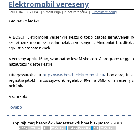
Elektromobil vereseny
2011. 04. 02. - 11:47 | SimonGergo | Nincs kategória. |
0 komment eddig
Kedves Kollegák!
A BOSCH Eletromobil versenyre készülő több csapat járművének he
szeretnénk menni szurkolni nekik a versenyen. Mindenkit buzdítok a
együtt a csapatainknak!
A verseny április 16-án, szombaton lesz Miskolcon. A program: reggel 
hazautazunk este Pestre.
Látogassatok el a
http://www.bosch-elektromobil.hu/
honlapra, itt 
regisztráljatok! Ha összejövünk legalább 40-en a BME-ről, a verseny 
nekünk.
A szurkolói
...
Tovább
Kopirájt meg hasonlók - hegesztes.ktk.bme.hu - [adam] - 2010