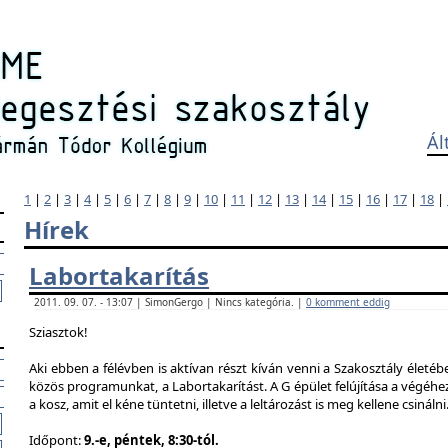
Ál
1
|
2
|
3
|
4
|
5
|
6
|
7
|
8
|
9
|
10
|
11
|
12
|
13
|
14
|
15
|
16
|
17
|
18
|
Hírek
Labortakarítás
2011. 09. 07. - 13:07 | SimonGergo | Nincs kategória. |
0 komment eddig
Sziasztok!
Aki ebben a félévben is aktívan részt kíván venni a Szakosztály életé
közös programunkat, a Labortakarítást. A G épület felújítása a végéhez
a kosz, amit el kéne tüntetni, illetve a leltározást is meg kellene csinálni
Időpont:
9.-e, péntek, 8:30-tól.