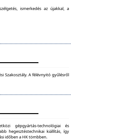
élgetés, ismerkedés az újakkal, a
 Szakosztály. A félévnyitó gyűlésről
zi gépgyártás-technológiai és
bb hegesztéstechnikai kiállítás, így
dási időben a HK tömbben.