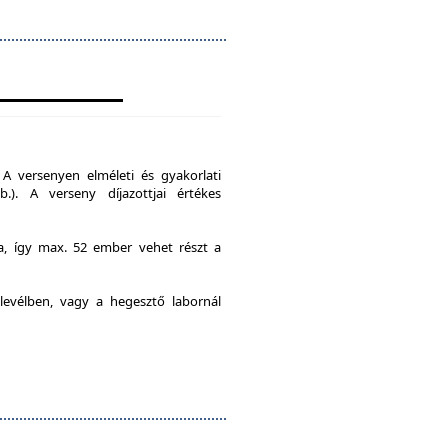
A versenyen elméleti és gyakorlati
b.). A verseny díjazottjai értékes
ia, így max. 52 ember vehet részt a
levélben, vagy a hegesztő labornál