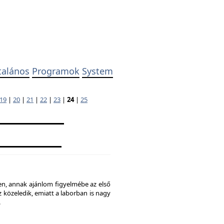
talános
Programok
System
19
|
20
|
21
|
22
|
23
|
24
|
25
ben, annak ajánlom figyelmébe az első
 közeledik, emiatt a laborban is nagy
.