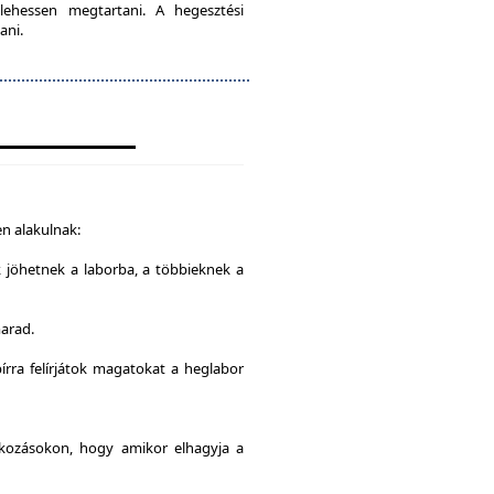
lehessen megtartani. A hegesztési
ani.
n alakulnak:
k jöhetnek a laborba, a többieknek a
marad.
írra felírjátok magatokat a heglabor
alkozásokon, hogy amikor elhagyja a