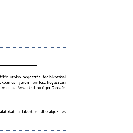
félév utolsó hegesztési foglalkozásai
szakban és nyáron nem lesz hegesztési
je meg az Anyagtechnológia Tanszék
latokat, a labort rendberakjuk, és