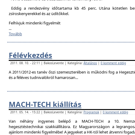
Eddig a rendezvény időtartama kb 45 perc. Utána kötetlen besz
zsíroskenyerekkel és az üdítőkkel.
Felhívjuk mindenki figyelmét
...
Tovább
Félévkezdés
2011. 08. 10. - 22:11 | BakosLevente | Kategória:
Általános
|
0 komment eddig
A 2011/2012-es tanév őszi szemeszterében is működni fog a Hegesztési
és a féléves tudnivalókról hamarosan...
MACH-TECH kiállítás
2011. 05. 14. - 15:22 | BakosLevente | Kategória:
Programok
|
0 komment eddig
Van néhány ingyenes belépő a MACH-TECH a 10. Nemzetkö
hegesztéstechnikai szakkiállításra. Ez Magyarországon a legrangosa
ajánlom mindenki figyelmébe! A jegyeket a HK-tól lehet átvenni foga