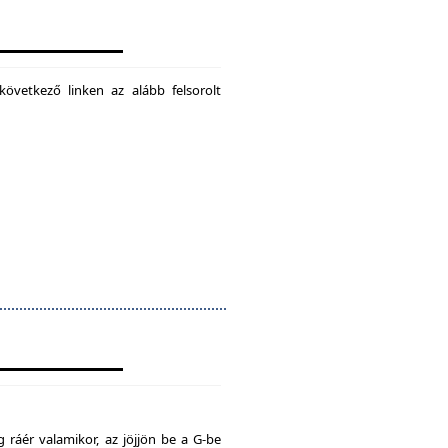
következő linken az alább felsorolt
 ráér valamikor, az jöjjön be a G-be