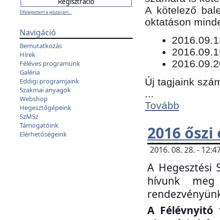
​A kötelező bal
Elfelejtettem a jelszavam...
oktatáson minde
Navigáció
​2016.09.
Bemutatkozás
2016.09.1
Hírek
2016.09.2
Féléves programunk
Galéria
Új tagjaink szám
Eddigi programjaink
Szakmai anyagok
...
Webshop
Tovább
Hegesztőgépeink
SzMSz
Támogatóink
2016 őszi
Elérhetőségeink
2016. 08. 28. - 12
A Hegesztési 
hívunk meg 
rendezvényünk
A Félévnyitó 