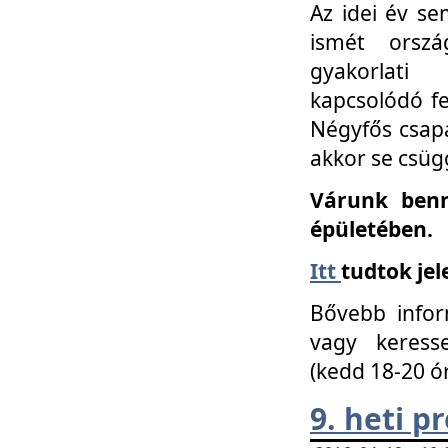
Az idei év se
ismét orszá
gyakorlati
kapcsolódó f
Négyfős csap
akkor se csüg
Várunk benn
épületében.
Itt
tudtok jel
Bővebb infor
vagy keress
(kedd 18-20 ó
9. heti 