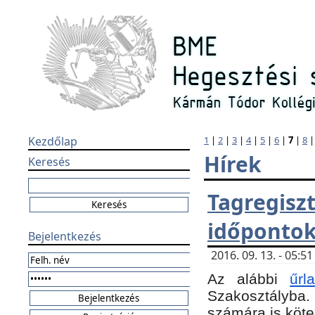
Kezdőlap
1
|
2
|
3
|
4
|
5
|
6
|
7
|
8
Hírek
Keresés
Tagregi
időponto
Bejelentkezés
2016. 09. 13. - 05:
Az alábbi
űr
Szakosztályba.
számára is köte