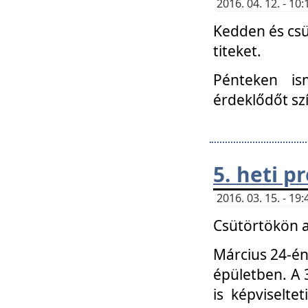
2016. 04. 12. - 1
Kedden és csü
titeket.
Pénteken is
érdeklődőt sz
5. heti 
2016. 03. 15. - 1
Csütörtökön a
Március 24-én
épületben. A 
is képviselte