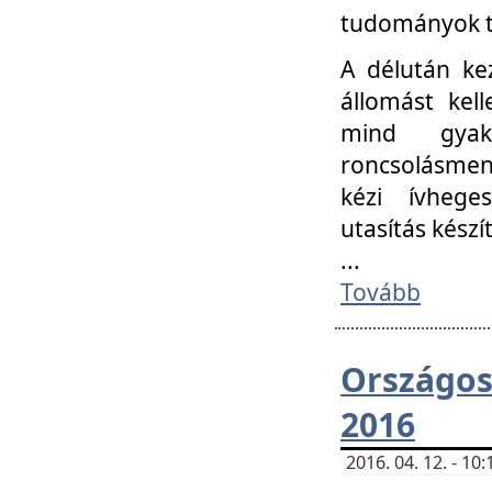
tudományok t
A délután ke
állomást kell
mind gyako
roncsolásmen
kézi ívheges
utasítás készít
...
Tovább
Országo
2016
2016. 04. 12. - 1