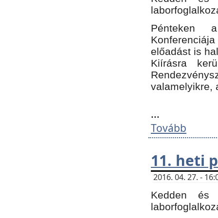
laborfoglalkoz
Pénteken 
Konferenciá
előadást is h
Kiírásra ke
Rendezvénysze
valamelyikre, 
...
Tovább
11. heti
2016. 04. 27. - 1
Kedden és c
laborfoglalkoz