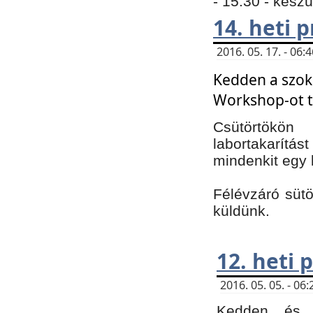
- 15:30 - kész
14. heti
2016. 05. 17. - 06
Kedden a szoká
Workshop-ot t
Csütörtökön
labortakarítást
mindenkit egy 
Félévzáró sütö
küldünk.
12. heti
2016. 05. 05. - 0
Kedden és c