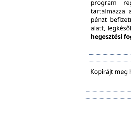
program reg
tartalmazza a
pénzt befizet
alatt, legkés
hegesztési fo
Kopirájt meg 