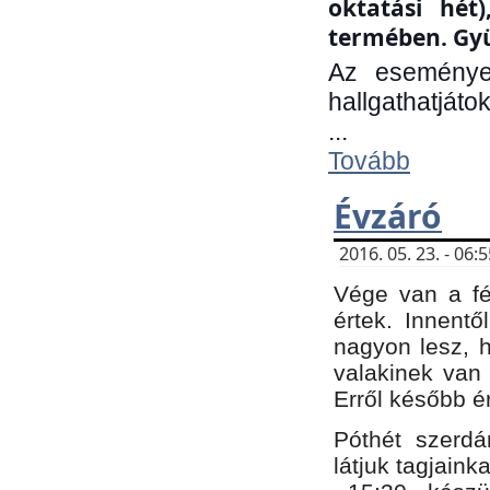
oktatási hét
termében. Gyü
Az eseménye
hallgathatjáto
...
Tovább
Évzáró
2016. 05. 23. - 06
Vége van a fé
értek. Innent
nagyon lesz, 
valakinek van
Erről később é
Póthét szerdá
látjuk tagjaink