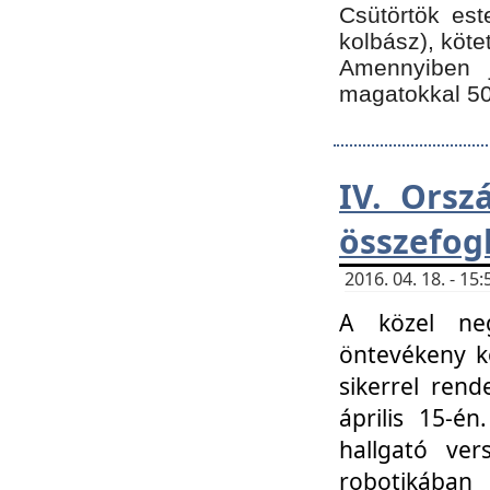
Csütörtök est
kolbász), köte
Amennyiben 
magatokkal 50
IV. Orsz
összefog
2016. 04. 18. - 1
A közel neg
öntevékeny k
sikerrel ren
április 15-é
hallgató ver
robotikába