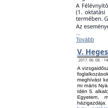
A Félévnyit
(1. oktatás
termében. G
Az eseményen
...
Tovább
V. Heges
2017. 06. 08. - 
A vizsgaidős
foglalkozás
meghívást ka
mi máris Nyár
Idén 5. alka
Egyetem, m
házigazdája.