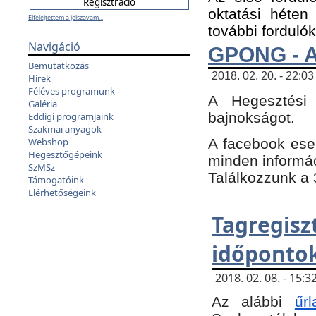
oktatási héten
Elfelejtettem a jelszavam...
további fordulók
Navigáció
GPONG - A
Bemutatkozás
2018. 02. 20. - 22:03
Hírek
Féléves programunk
A Hegesztési
Galéria
bajnokságot.
Eddigi programjaink
Szakmai anyagok
A facebook es
Webshop
Hegesztőgépeink
minden informáci
SzMSz
Találkozzunk a 3
Támogatóink
Elérhetőségeink
Tagregi
időpontok
2018. 02. 08. - 15
Az alábbi
űrl