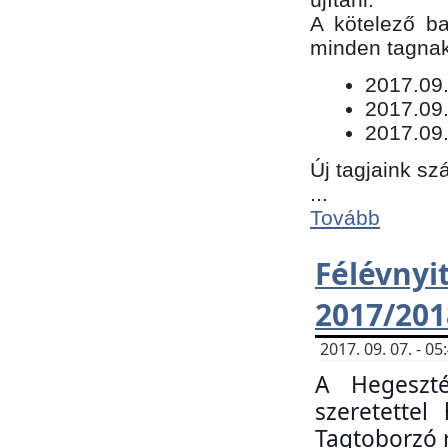
​A kötelező b
minden tagnak 
​2017.09
2017.09
2017.09.
Új tagjaink sz
...
Tovább
Félévn
2017/201
2017. 09. 07. - 
A Hegeszté
szeretette
Tagtoborzó 