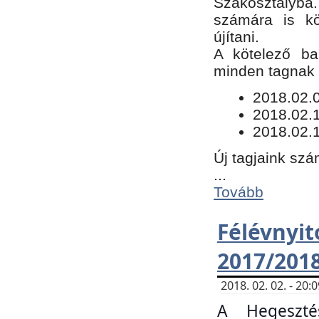
Szakosztályba.
számára is kö
újítani.
​A kötelező ba
minden tagnak m
​2018.02.
2018.02.
2018.02.1
Új tagjaink szá
...
Tovább
Félévn
2017/201
2018. 02. 02. - 20
A Hegeszté