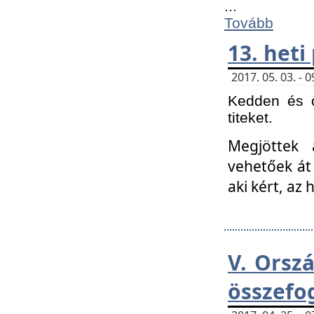
...
Tovább
13. heti
2017. 05. 03. -
Kedden és c
titeket.
Megjöttek 
vehetőek át
aki kért, az
V. Orsz
összefo