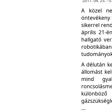
2017. 04. 25. -
A közel ne
öntevékeny k
sikerrel re
április 21-
hallgató ve
robotikáb
tudományok 
A délután k
állomást kel
mind gyak
roncsolás
különböző
gázszükségl
...