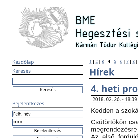
Kezdőlap
1
|
2
|
3
|
4
|
5
|
6
|
7
|
8
Hírek
Keresés
4. heti p
2018. 02. 26. - 18:
Bejelentkezés
Kedden a szokás
Csütörtökön csa
megrendezésre 
Az első forduló