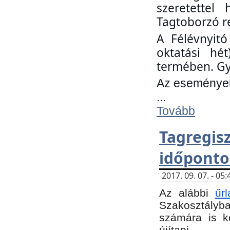
szeretettel
Tagtoborzó r
A Félévnyitó
oktatási hé
termében. Gy
Az eseményen 
...
Tovább
Tagregi
időponto
2017. 09. 07. - 0
Az alábbi
űr
Szakosztályba.
számára is k
újítani.