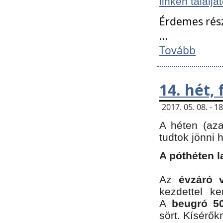
linken találjá
Érdemes rés
...
Tovább
14. hét,
2017. 05. 08. - 
A héten (az
tudtok jönni 
A póthéten l
Az
évzáró 
kezdettel k
A
beugró 50
sört. Kísérő