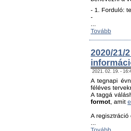
- 1. Forduló: 
-
...
Tovább
2020/21
informác
2021. 02. 19. - 16
A tegnapi évn
féléves tervek
A taggá válásh
formot
, amit
e
A regisztráció 
...
Tovább