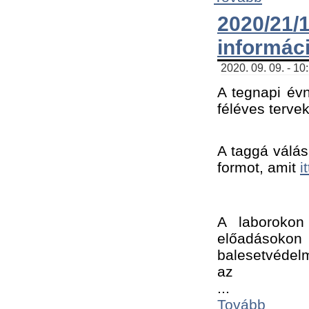
2020/21
informác
2020. 09. 09. - 10
A tegnapi évn
féléves tervek
A taggá válásh
formot, amit 
i
A laborokon 
előadásokon 
balesetvédelm
az ﻿
...
Tovább