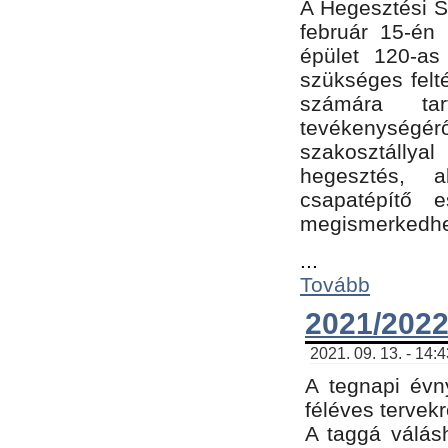
A Hegesztési Sz
február 15-én 
épület 120-a
szükséges felt
számára tar
tevékenységéről
szakosztálly
hegesztés, 
csapatépítő e
megismerkedhet
...
Tovább
2021/2022
2021. 09. 13. - 14:
A tegnapi évny
féléves tervekr
A taggá válásh