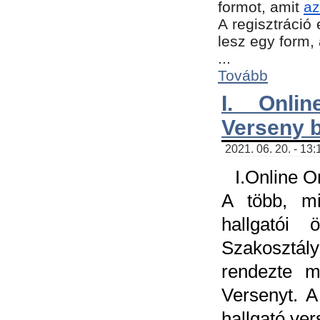
formot, amit
az
A regisztráció 
lesz egy form,
...
Tovább
I. Onli
Verseny 
2021. 06. 20. - 13
I.Online 
A több, mi
hallgatói
Szakosztál
rendezte m
Versenyt. A
hallgató ve