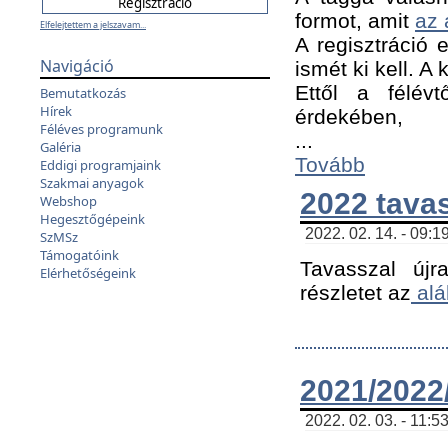
formot, amit
az 
Elfelejtettem a jelszavam...
A regisztráció e
Navigáció
ismét ki kell. A
Ettől a félév
Bemutatkozás
Hírek
érdekében,
Féléves programunk
...
Galéria
Tovább
Eddigi programjaink
Szakmai anyagok
2022 tava
Webshop
Hegesztőgépeink
2022. 02. 14. - 09:1
SzMSz
Támogatóink
Tavasszal újr
Elérhetőségeink
részletet az
alá
2021/2022/
2022. 02. 03. - 11:5