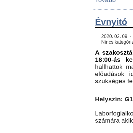
Évnyitó
    2020. 02. 09. - 19:30 | SimonGergo | 

    Nincs kategória
A szakosztá
18:00-ás ke
hallhattok ma
előadások id
szükséges fe
Helyszín: G
Laborfoglalk
számára akik