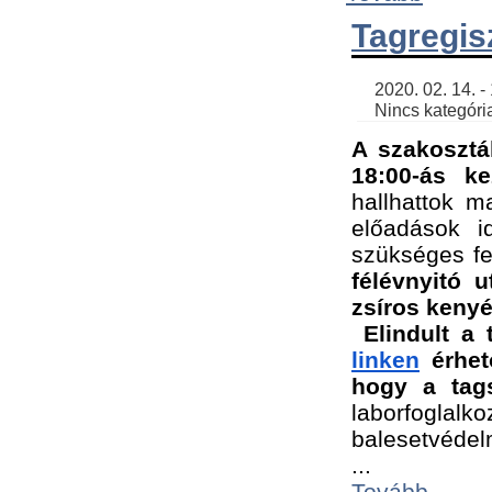
Tagregis
    2020. 02. 14. - 18:56 | SimonGergo | 

    Nincs kategória
A szakosztá
18:00-ás ke
hallhattok ma
előadások id
szükséges fe
félévnyitó u
zsíros kenyé
Elindult a 
linken
 érhet
hogy a tags
laborfogla
balesetvédel
...
Tovább