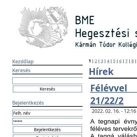
Kezdőlap
1
|
2
|
3
|
4
|
5
|
6
|
7
|
8
Hírek
Keresés
Félévvel
21/22/2
Bejelentkezés
2022. 02. 16. - 12:
A tegnapi évny
féléves tervekrő
A taggá válásho