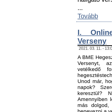
...
Tovább
I. Onli
Verseny
2021. 03. 11. - 13:
A BME Hegeszt
Versenyt, a
vetélkedő f
hegesztéstec
Unod már, hog
napok? Szer
keresztül? 
Amennyiben le
más dolgod,
benevezni a ve