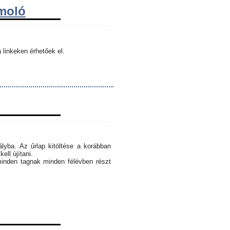
ámoló
 linkeken érhetőek el.
ályba. Az űrlap kitöltése a korábban
ell újítani.
minden tagnak minden félévben részt