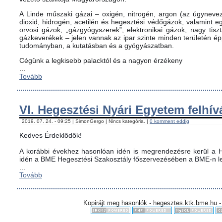
A Linde műszaki gázai – oxigén, nitrogén, argon (az úgynevez
dioxid, hidrogén, acetilén és hegesztési védőgázok, valamint
orvosi gázok, „gázgyógyszerek”, elektronikai gázok, nagy tis
gázkeverékek – jelen vannak az ipar szinte minden területén é
tudományban, a kutatásban és a gyógyászatban.
Cégünk a legkisebb palacktól és a nagyon érzékeny
...
Tovább
VI. Hegesztési Nyári Egyetem felhív
2019. 07. 24. - 09:25 | SimonGergo | Nincs kategória. |
0 komment eddig
Kedves Érdeklődők!
A korábbi évekhez hasonlóan idén is megrendezésre kerül a H
idén a BME Hegesztési Szakosztály főszervezésében a BME-n le
...
Tovább
Kopirájt meg hasonlók - hegesztes.ktk.bme.hu -