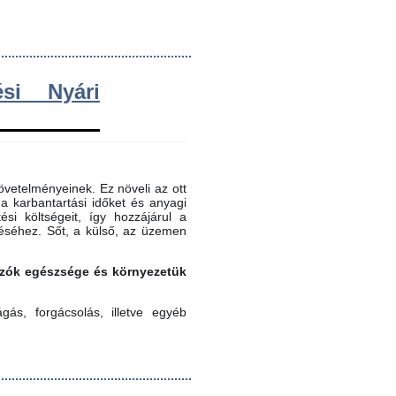
si Nyári
vetelményeinek. Ez növeli az ott
 a karbantartási időket és anyagi
ési költségeit, így hozzájárul a
éséhez. Sőt, a külső, az üzemen
gozók egészsége és környezetük
ás, forgácsolás, illetve egyéb