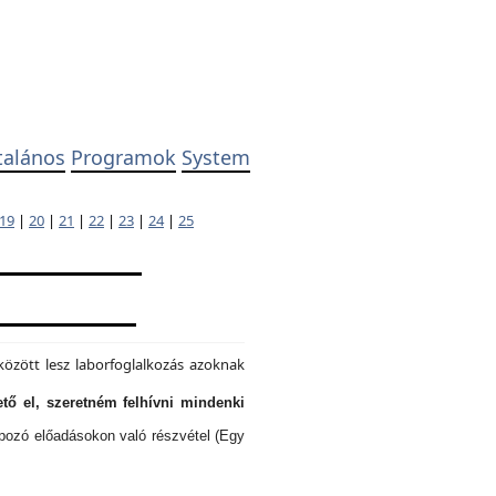
talános
Programok
System
19
|
20
|
21
|
22
|
23
|
24
|
25
özött lesz laborfoglalkozás azoknak
tő el, szeretném felhívni mindenki
lapozó előadásokon való részvétel (Egy