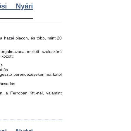
si Nyári
a hazai piacon, és több, mint 20
orgalmazása mellett széleskörű
k között:
ás
látás
egesztő berendezéseken márkától
nácsadás
, a Ferropan Kft.-nél, valamint