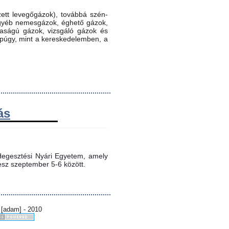
ett levegőgázok), továbbá szén-
 egyéb nemesgázok, éghető gázok,
ztaságú gázok, vizsgáló gázok és
ppúgy, mint a kereskedelemben, a
ás
egesztési Nyári Egyetem, amely 
sz szeptember 5-6 között.
 [adam] - 2010