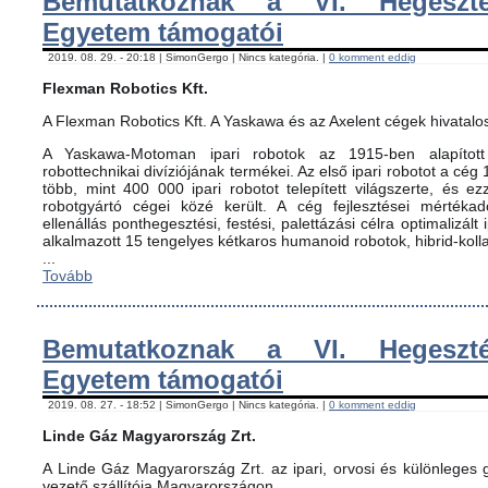
Bemutatkoznak a VI. Hegeszté
Egyetem támogatói
2019. 08. 29. - 20:18 | SimonGergo | Nincs kategória. |
0 komment eddig
Flexman Robotics Kft.
A Flexman Robotics Kft. A Yaskawa és az Axelent cégek hivatalo
A Yaskawa-Motoman ipari robotok az 1915-ben alapított 
robottechnikai divíziójának termékei. Az első ipari robotot a cég
több, mint 400 000 ipari robotot telepített világszerte, és ez
robotgyártó cégei közé került. A cég fejlesztései mértéka
ellenállás ponthegesztési, festési, palettázási célra optimalizált
alkalmazott 15 tengelyes kétkaros humanoid robotok, hibrid-koll
...
Tovább
Bemutatkoznak a VI. Hegeszté
Egyetem támogatói
2019. 08. 27. - 18:52 | SimonGergo | Nincs kategória. |
0 komment eddig
Linde Gáz Magyarország Zrt.
A Linde Gáz Magyarország Zrt. az ipari, orvosi és különleges
vezető szállítója Magyarországon.