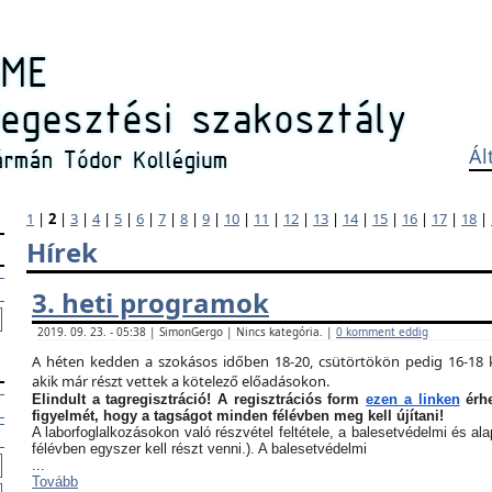
Ál
1
|
2
|
3
|
4
|
5
|
6
|
7
|
8
|
9
|
10
|
11
|
12
|
13
|
14
|
15
|
16
|
17
|
18
|
Hírek
3. heti programok
2019. 09. 23. - 05:38 | SimonGergo | Nincs kategória. |
0 komment eddig
A héten kedden a szokásos időben 18-20, csütörtökön pedig 16-18 k
akik már részt vettek a kötelező előadásokon.
Elindult a tagregisztráció! A regisztrációs form
ezen a linken
érhe
figyelmét, hogy a tagságot minden félévben meg kell újítani!
A laborfoglalkozásokon való részvétel feltétele, a balesetvédelmi és a
félévben egyszer kell részt venni.). A balesetvédelmi
...
Tovább