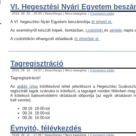
VI. Hegesztési Nyári Egyetem besz
2019. 09. 20. - 05:55 | SimonGergo | Nincs kategória. |
0 komment eddig
A VI. hegesztési Nyári Egyetem beszámolója
itt érhető el.
Az eseményről készült képek, bontásban,
csütörtöki
és
pénteki
napra a
A csütörtökön elhangzott előadások
itt érhetőek el.
Tagregisztráció
2019. 09. 18. - 04:57 | SimonGergo | Nincs kategória. |
0 komment eddig
Tagregisztráció!
Az
alábbi űrlap
kitöltésével lehet jelentkezni a Hegesztési Szakoszt
regisztrált tagok számára is kötelező, a tagságot minden félévben meg k
​A kötelező balesetvédelmi oktatások időpontja (az egyik oktatáson 
kell vennie):
09.19. 18:00-tól
09.24. 18:00-tól
09.26. 16:00-tól
Évnyitó, félévkezdés
2019. 09. 11. - 17:38 | SimonGergo | Nincs kategória. |
0 komment eddig