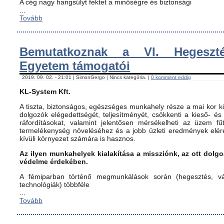
A cég nagy hangsúlyt fektet a minőségre és biztonsági
...
Tovább
Bemutatkoznak a VI. Hegeszté
Egyetem támogatói
2019. 09. 02. - 21:01 | SimonGergo | Nincs kategória. |
0 komment eddig
KL-System Kft.
A tiszta, biztonságos, egészséges munkahely része a mai kor kö
dolgozók elégedettségét, teljesítményét, csökkenti a kieső- és
ráfordításokat, valamint jelentősen mérsékelheti az üzem fűt
termelékenység növeléséhez és a jobb üzleti eredmények elér
kívüli környezet számára is hasznos.
Az ilyen munkahelyek kialakítása a missziónk, az ott dol
védelme érdekében.
A fémiparban történő megmunkálások során (hegesztés, vág
technológiák) többféle
...
Tovább