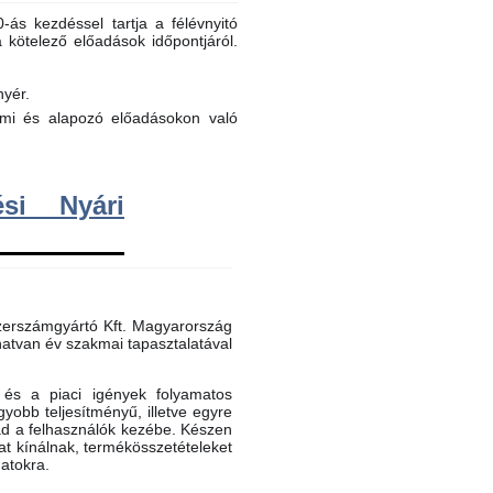
ás kezdéssel tartja a félévnyitó
a kötelező előadások időpontjáról.
nyér.
elmi és alapozó előadásokon való
si Nyári
erszámgyártó Kft. Magyarország
atvan év szakmai tapasztalatával
és a piaci igények folyamatos
gyobb teljesítményű, illetve egyre
ad a felhasználók kezébe. Készen
t kínálnak, termékösszetételeket
datokra.