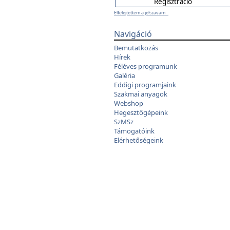
Elfelejtettem a jelszavam...
Navigáció
Bemutatkozás
Hírek
Féléves programunk
Galéria
Eddigi programjaink
Szakmai anyagok
Webshop
Hegesztőgépeink
SzMSz
Támogatóink
Elérhetőségeink