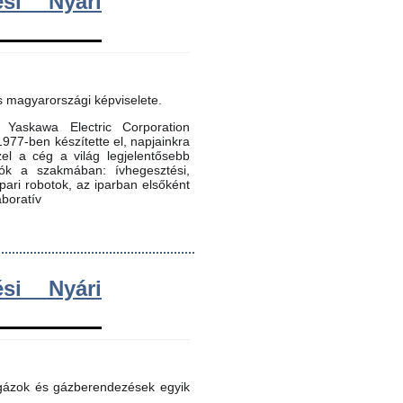
si Nyári
s magyarországi képviselete.
Yaskawa Electric Corporation
 1977-ben készítette el, napjainkra
zel a cég a világ legjelentősebb
dók a szakmában: ívhegesztési,
 ipari robotok, az iparban elsőként
aboratív
si Nyári
 gázok és gázberendezések egyik