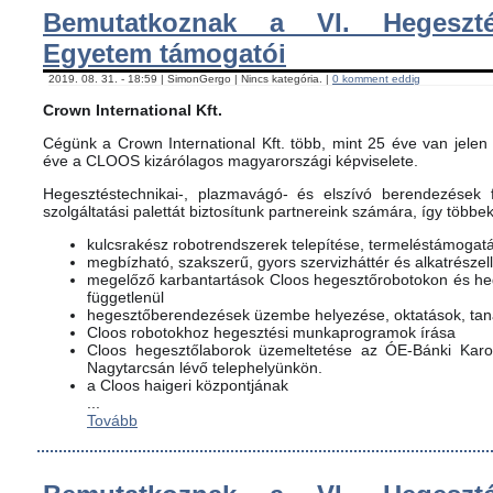
Bemutatkoznak a VI. Hegeszté
Egyetem támogatói
2019. 08. 31. - 18:59 | SimonGergo | Nincs kategória. |
0 komment eddig
Crown International Kft.
Cégünk a Crown International Kft. több, mint 25 éve van jelen 
éve a CLOOS kizárólagos magyarországi képviselete.
Hegesztéstechnikai-, plazmavágó- és elszívó berendezések f
szolgáltatási palettát biztosítunk partnereink számára, így többe
kulcsrakész robotrendszerek telepítése, termeléstámogat
megbízható, szakszerű, gyors szervizháttér és alkatrészel
megelőző karbantartások Cloos hegesztőrobotokon és h
függetlenül
hegesztőberendezések üzembe helyezése, oktatások, ta
Cloos robotokhoz hegesztési munkaprogramok írása
Cloos hegesztőlaborok üzemeltetése az ÓE-Bánki Karon
Nagytarcsán lévő telephelyünkön.
a Cloos haigeri központjának
...
Tovább