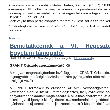
A szakosztály a második oktatási héten, kedden (09.17) 18:00-
eseményét. Itt hallhattok majd a féléves programtervről illetve 
(az évnyitón való részvétel nem szükséges feltétele a tagságnak)
Helyszín: G-épület 120.
A félévnyitó után pedig csapatépítőt tartunk, lesz sör és zsíros ke
A laborfoglalkozásokon való részvétel feltétele, a balesetvéd
részvétel
...
Tovább
Bemutatkoznak a VI. Hegeszté
Egyetem támogatói
2019. 09. 10. - 08:19 | SimonGergo | Nincs kategória. |
0 komment eddig
GRANIT Csiszolószerszámgyártó Kft.
A magyar magántulajdonban lévő független GRANIT Csiszolósz
legnagyobb, minőségi köszörűszerszám gyártójaként több mint h
szolgálja vevőit.
A GRANIT termékek fő erőssége az aktív vevőszolgálaton 
követésén alapuló intenzív termékfejlesztés, mely évről-évre na
bonyolultabb feladatok megoldására is alkalmas szerszámokat 
állunk egyedi igények kielégítésére, szakembereink megoldásoka
ajánlanak és új termékeket fejlesztenek konkrét köszörülési fela