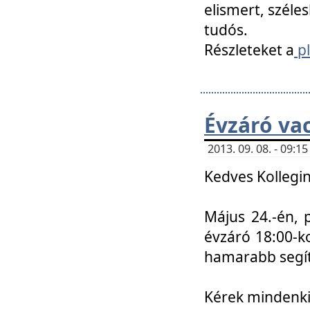
elismert, széle
tudós.
Részleteket a
pl
Évzáró va
2013. 09. 08. - 09:
Kedves Kollegin
Május 24.-én, 
évzáró 18:00-ko
hamarabb segít
Kérek mindenkit