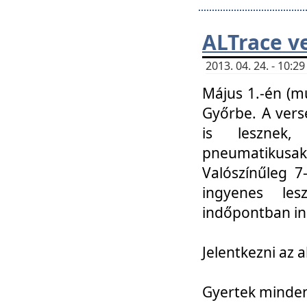
ALTrace v
2013. 04. 24. - 10:
Május 1.-én (m
Győrbe. A vers
is lesznek
pneumatikusak
Valószínűleg 7
ingyenes lesz
indőpontban in
Jelentkezni az a
Gyertek mindenk