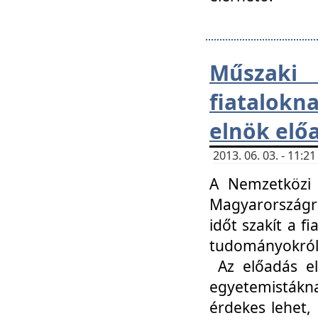
Műsza
fiatalokn
elnök elő
2013. 06. 03. - 11:
A Nemzetközi 
Magyarországr
időt szakít a f
tudományokról 
Az előadás el
egyetemisták
érdekes lehet,