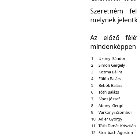
Szeretném fel
melynek jelent
Az előző fél
mindenképpen a
1
Uzonyi Sándor
2
Simon Gergely
3
Kozma Bálint
4
Fülöp Balázs
5
Bebők Balázs
6
Tóth Balázs
7
Sípos józsef
8
Abonyi Gergő
9
Várkonyi Zsombor
10
Adler György
11
Tóth Tamás Krisztián
12
Steinbach Ágoston