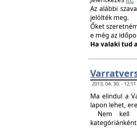
Az alábbi szav
jelölték meg.
Őket szeretném 
e még az időpo
Ha valaki tud 
Varratver
2013. 04. 30. - 12:
Ma elindul a V
lapon lehet, er
Nem kell mi
kategóriánként 