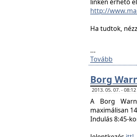
linken érhető el
http://www.mac
Ha tudtok, nézz
...
Tovább
Borg Warn
2013. 05. 07. - 08:
A Borg Warne
maximálisan 14 
Indulás 8:45-ko
Jelentkezés
itt!