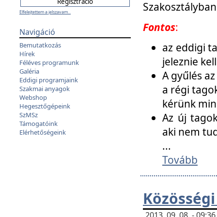
Szakosztályban
Elfelejtettem a jelszavam...
Fontos
:
Navigáció
az eddigi 
Bemutatkozás
Hírek
jeleznie ke
Féléves programunk
Galéria
A gyűlés az
Eddigi programjaink
a régi tago
Szakmai anyagok
Webshop
kérünk min
Hegesztőgépeink
SzMSz
Az új tago
Támogatóink
aki nem tud
Elérhetőségeink
...
Tovább
Közösségi
2013. 09. 08. - 09: