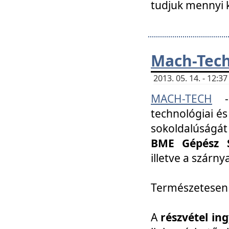
tudjuk mennyi k
Mach-Tech 
2013. 05. 14. - 12:
MACH-TECH
technológiai és
sokoldalúságát
BME Gépész S
illetve a szárn
Természetesen
A
részvétel in