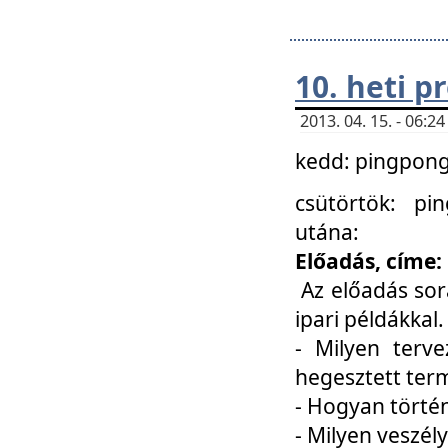
10. heti 
2013. 04. 15. - 06:
kedd: pingpong 
csütörtök: pi
utána:
Előadás, címe:
Az előadás sor
ipari példákkal
- Milyen terve
hegesztett ter
- Hogyan törté
- Milyen veszély