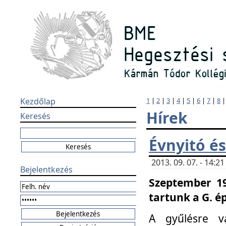
Kezdőlap
1
|
2
|
3
|
4
|
5
|
6
|
7
|
8
Hírek
Keresés
Évnyitó és
2013. 09. 07. - 14:
Bejelentkezés
Szeptember 19
tartunk a G. é
A gyűlésre v