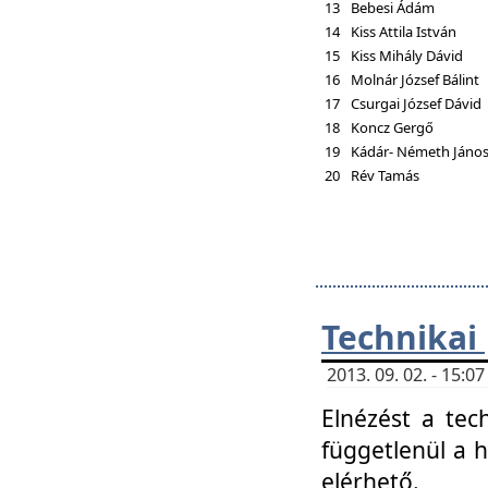
13
Bebesi Ádám
14
Kiss Attila István
15
Kiss Mihály Dávid
16
Molnár József Bálint
17
Csurgai József Dávid
18
Koncz Gergő
19
Kádár- Németh Jáno
20
Rév Tamás
Technikai
2013. 09. 02. - 15:
Elnézést a tec
függetlenül a 
elérhető.