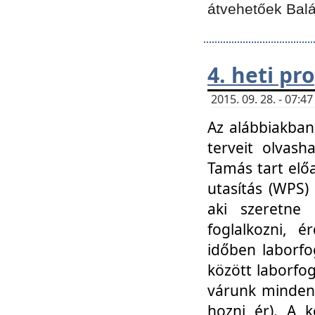
átvehetőek Balá
4. heti p
2015. 09. 28. - 07:
Az alábbiakban 
terveit olvash
Tamás tart elő
utasítás (WPS)
aki szeretne k
foglalkozni, 
időben laborfo
között laborfog
várunk mindenk
hozni ér). A 