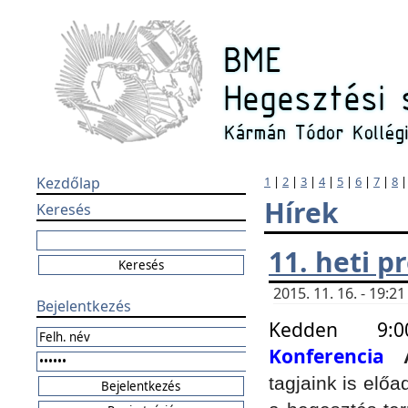
Kezdőlap
1
|
2
|
3
|
4
|
5
|
6
|
7
|
8
Hírek
Keresés
11. heti 
2015. 11. 16. - 19:
Bejelentkezés
Kedden 9:
Konferencia
tagjaink is elő