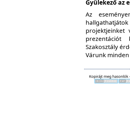
Gyülekező az e
Az eseményen
hallgathatjáto
projektjeinket
prezentációt
Szakosztály ér
Várunk minden 
Kopirájt meg hasonlók -