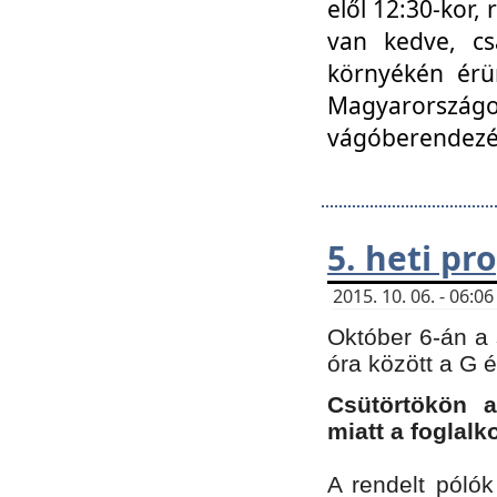
elől 12:30-kor,
van kedve, cs
környékén érün
Magyarországo
vágóberendezé
5. heti p
2015. 10. 06. - 06:
Október 6-án a 
óra között a G 
Csütörtökön a
miatt a foglal
A rendelt póló