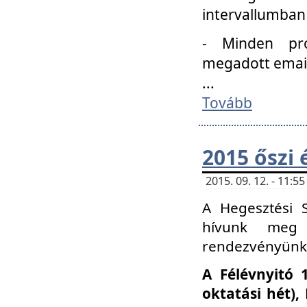
intervallumban
- Minden pro
megadott email 
...
Tovább
2015 őszi 
2015. 09. 12. - 11:
A Hegesztési S
hívunk meg 
rendezvényünk
A Félévnyitó 
oktatási hét)