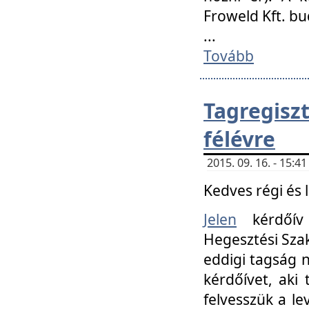
Froweld Kft. bu
...
Tovább
Tagregis
félévre
2015. 09. 16. - 15:
Kedves régi és 
Jelen
kérdőív 
Hegesztési Szak
eddigi tagság n
kérdőívet, aki
felvesszük a le