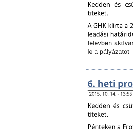
Kedden és csü
titeket.
A GHK kiírta a 
leadási határid
félévben aktíva
le a pályázatot!
6. heti p
2015. 10. 14. - 13:
Kedden és csüt
titeket.
Pénteken a Frow