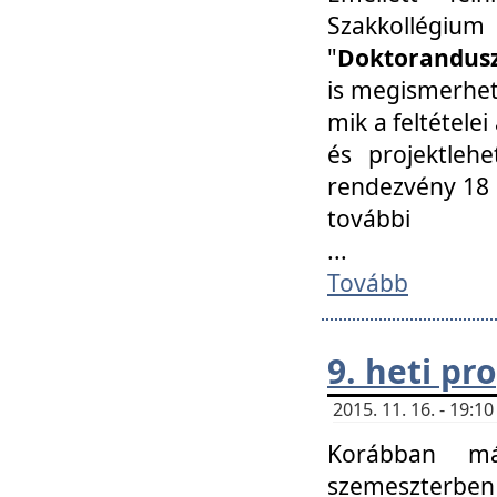
Szakkollégi
"
Doktorandusz
is megismerhet
mik a feltétele
és projektleh
rendezvény 18 
további
...
Tovább
9. heti p
2015. 11. 16. - 19:
Korábban má
szemeszterben