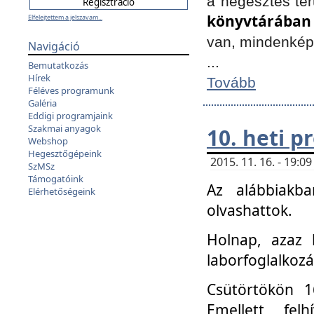
a hegesztés ter
könyvtárában
Elfelejtettem a jelszavam...
van, mindenké
Navigáció
...
Bemutatkozás
Hírek
Tovább
Féléves programunk
Galéria
Eddigi programjaink
Szakmai anyagok
10. heti 
Webshop
Hegesztőgépeink
2015. 11. 16. - 19:
SzMSz
Támogatóink
Az alábbiakb
Elérhetőségeink
olvashattok.
Holnap, azaz 
laborfoglalkozá
Csütörtökön 16
Emellett fe