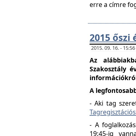
erre a címre fo
2015 őszi 
2015. 09. 16. - 15:
Az alábbiakb
Szakosztály é
információkról
A legfontosabb
- Aki tag szere
Tagregisztációs
- A foglalkozá
19:45-ig vann