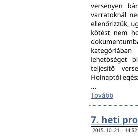
versenyen bár
varratoknál ne
ellenőrizzük, u
kötést nem hoz
dokumentumban 
kategóriába
lehetőséget bi
teljesítő ver
Holnaptól egés
...
Tovább
7. heti p
2015. 10. 21. - 14: