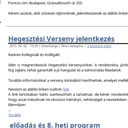
Pontos cím: Budapest, Grassalkovich út 255.
Kérem azokat, akik szívesen eljönnének, jelentkezzenek az alábbi linke
Hegesztési Verseny jelentkezés
2013. 04. 02. - 13:29 | SimonGergo | Nincs kategória. |
0 komment eddig
Kedves Kolleginák és Kollégák!
Idén is megrendezzük Hegesztési Versenyünket. A rendezvény, jór
fog zajlani, tehát garantált a jó hangulat és a színvonalas feladatok.
További információkat a verseny kiírásából meríthettek, amelyet mell
Nevezni az alábbi linken tudtok:
link
A link birtokában bárki szerkesztheti a tartalmat, de kérek mindenk
hogy azzal másoknak ne okozzon hátrányt, nehézséget a nevezésben.
Bármilyen
...
Tovább
előadás és 8. heti program