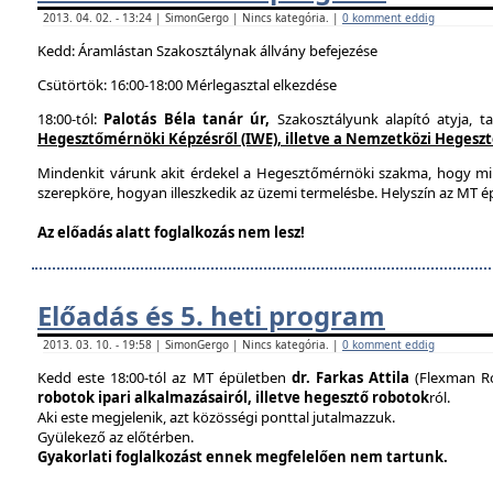
2013. 04. 02. - 13:24 | SimonGergo | Nincs kategória. |
0 komment eddig
Kedd: Áramlástan Szakosztálynak állvány befejezése
Csütörtök: 16:00-18:00 Mérlegasztal elkezdése
18:00-tól:
Palotás Béla tanár úr,
Szakosztályunk alapító atyja, t
Hegesztőmérnöki Képzésről (IWE), illetve a Nemzetközi Hegesztés
Mindenkit várunk akit érdekel a Hegesztőmérnöki szakma, hogy mi
szerepköre, hogyan illeszkedik az üzemi termelésbe. Helyszín az MT ép
Az előadás alatt foglalkozás nem lesz!
Előadás és 5. heti program
2013. 03. 10. - 19:58 | SimonGergo | Nincs kategória. |
0 komment eddig
Kedd este 18:00-tól az MT épületben
dr. Farkas Attila
(Flexman Ro
robotok ipari alkalmazásairól, illetve hegesztő robotok
ról.
Aki este megjelenik, azt közösségi ponttal jutalmazzuk.
Gyülekező az előtérben.
Gyakorlati foglalkozást ennek megfelelően nem tartunk.