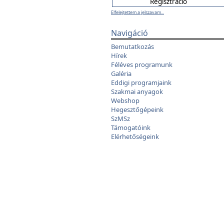
Elfelejtettem a jelszavam...
Navigáció
Bemutatkozás
Hírek
Féléves programunk
Galéria
Eddigi programjaink
Szakmai anyagok
Webshop
Hegesztőgépeink
SzMSz
Támogatóink
Elérhetőségeink