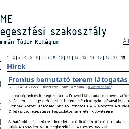
Ál
1
|
2
|
3
|
4
|
5
|
6
|
7
|
8
|
9
|
10
|
11
|
12
|
13
|
14
|
15
|
16
|
17
|
18
|
Hírek
Fronius bemutató terem látogatás
2013. 04. 08. - 15:24 | SimonGergo | Nincs kategória. |
0 komment eddig
Lehetőségünk nyílt megtekinteni a Froweld Kft. budapesti bemutatóter
A cég Fronius hegesztőgépek és berendezések forgalmazásával foglalk
Többek között lehetőségünk van Robotos CMT-, Robotos AVI hide
Orbitális csőhegesztéssel kapcsolatos ismereteink bővítésére.
A határidő elég szűkre sikeredett, csütörtökön délelőtt indulunk 
találkozó 8:45-kor. Az út megközelítőleg 40 perces BKV-val.