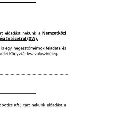
art előadást nekünk a
Nemzetközi
i Intézetről (IIW).
 is egy hegesztőmérnök feladata és
ület Könyvtár lesz valószínűleg.
botics Kft.) tart nekünk előadást a