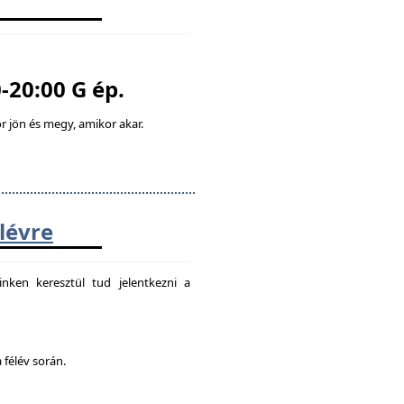
-20:00 G ép.
 jön és megy, amikor akar.
élévre
nken keresztül tud jelentkezni a
 félév során.