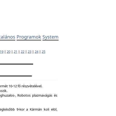
talános
Programok
System
19
|
20
|
21
|
22
|
23
|
24
|
25
mét 10-12 fő részvételével.
ozik.
ghuzalos-, Robotos plazmavágás és
legkésőbb 9-kor a Kármán koli elöl,