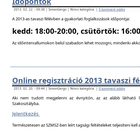
Időpontok
2013. 02. 22. - 09:38 | SimonGergo | Nincs kategória. |
0 komment eddig
A 2013-as tavaszi félévben a gyakorlati foglalkozások időpontja:
kedd: 18:00-20:00, csütörtök: 16:00
Az időintervallumokon belül szabadon lehet mozogni, mindenki akkor
Online regisztráció 2013 tavaszi f
2013. 02. 20. - 09:44 | SimonGergo | Nincs kategória. |
0 komment eddig
Aki nem tudott megjelenni az évnyitón, az az alább látható li
Szakosztályba.
Jelentkezés
Természetesen az SZMSZ-ben leírt tagsági feltételeket teljesíteni kell a