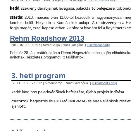
kedd
: szekrény darabjainak levágása, palacktartó befejezése, többie
szerda:
2013. március 6-án 11:00-tól kezdődik a hagyományosan meg
A rendezvényen a Hege
keretein belül. Helyszín a Kármán koli aulája.
fogja magát, ezzel kapcsolatban 2 dologra hívnám fel a figyelmeteket:
Rehm Roadshow 2013
2013. 02. 27. - 07:05 | SimonGergo | Nincs kategória. |
0 komment eddig
Február 28.-án, csütörtökön a Rehm Hegesztéstechnika jön előadásoka
nyitottak, részletes programot
itt
találhattok.
3. heti program
2013. 02. 25. - 19:12 | SimonGergo | Nincs kategória. |
0 komment eddig
kedd: láng box palackvédőinek befejezése, újabb projekt indítása
csütörtök: hegesztés és 18:00-tól MIG/MAG és MMA eljárások részle
ajánlott.