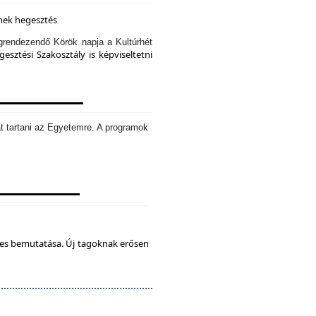
knek hegesztés
rendezendő Körök napja a Kultúrhét
sztési Szakosztály is képviseltetni
t tartani az Egyetemre. A programok
tes bemutatása. Új tagoknak erősen