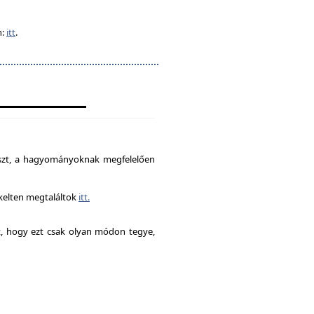
n:
itt
.
észt, a hagyományoknak megfelelően
ékelten megtaláltok
itt.
it, hogy ezt csak olyan módon tegye,