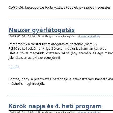
Csütörtök: kiscsoportos foglalkozás, a többieknek szabad hegesztés
Neuzer gyárlátogatás
2013. 03. 04. - 21:46 | SimonGergo | Nincs kategória. |
0 komment eddig
Immáron fix a Neuzer üzemlátogatás csütörtökre (márc. 7).
Fél 10-re kell odaérnünk, így 8 órakor indulunk a Kármán koli elől.
Két autóval megyünk, összesen 14 fő (egy személy és egy mikro
jelentkezzen az, aki szeretne jönni!
doodle
Fontos, hogy a jelentkezés határideje a szakosztályos hallgatókn
máshol is meghirdetjük.
Körök napja és 4. heti program
2013. 03. 01. - 08:21 | SimonGergo | Nincs kategória. |
0 komment eddig