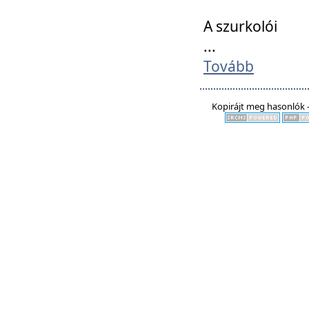
A szurkolói
...
Tovább
Kopirájt meg hasonlók -