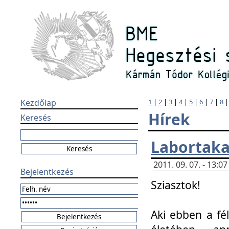
Kezdőlap
1
|
2
|
3
|
4
|
5
|
6
|
7
|
8
Hírek
Keresés
Labortaka
2011. 09. 07. - 13:
Bejelentkezés
Sziasztok!
Aki ebben a fél