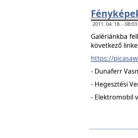
Fényképe
2011. 04. 18. - 08:
Galériánkba fel
következő linke
https://picas
- Dunaferr Vas
- Hegesztési V
- Elektromobil 