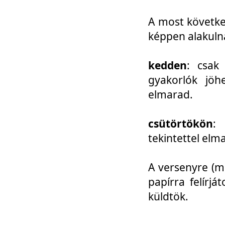
A most követke
képpen alakuln
kedden
: csak
gyakorlók jöh
elmarad.
csütörtökön
: 
tekintettel elm
A versenyre (mo
papírra felírj
küldtök.