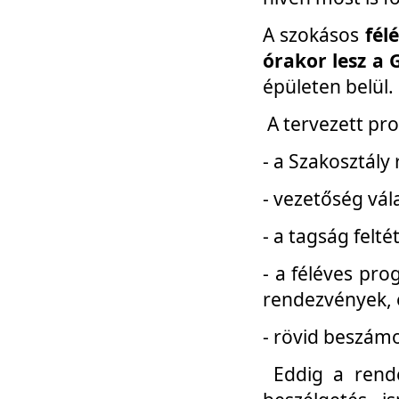
A szokásos
fél
órakor lesz a 
épületen belül.
A tervezett pr
- a Szakosztály
- vezetőség vál
- a tagság felt
- a féléves pro
rendezvények, 
- rövid beszámo
Eddig a rende