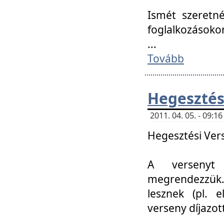
Ismét szeretné
foglalkozásoko
...
Tovább
Hegesztés
2011. 04. 05. - 09:
Hegesztési Verse
A versenyt 
megrendezzük.
lesznek (pl. e
verseny díjazo