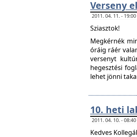
Verseny el
2011. 04. 11. - 19:
Sziasztok!
Megkérnék mind
óráig ráér vala
versenyt kultú
hegesztési fog
lehet jönni taka
10. heti l
2011. 04. 10. - 08:
Kedves Kollegá