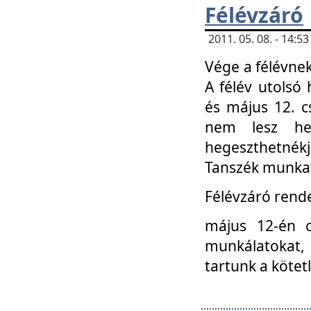
Félévzáró
2011. 05. 08. - 14:
Vége a félévnek
A félév utolsó 
és május 12. c
nem lesz heg
hegeszthetnék
Tanszék munkat
Félévzáró rend
május 12-én c
munkálatokat, 
tartunk a kötet