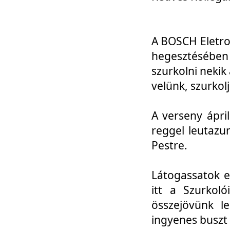
A BOSCH Eletro
hegesztésébe
szurkolni nekik
velünk, szurkol
A verseny ápri
reggel leutazu
Pestre.
Látogassatok e
itt a Szurkoló
összejövünk l
ingyenes buszt