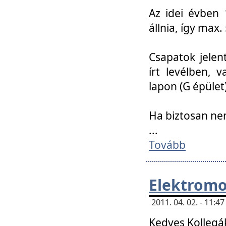
Az idei évben 
állnia, így max
Csapatok jele
írt levélben, 
lapon (G épület)
Ha biztosan ne
...
Tovább
Elektromo
2011. 04. 02. - 11:
Kedves Kollegá