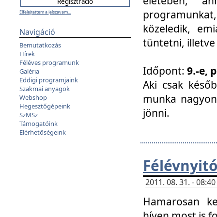
életében, a
programunkat, a
Elfelejtettem a jelszavam...
közeledik, em
Navigáció
tüntetni, illetve
Bemutatkozás
Hírek
Féléves programunk
Időpont:
9.-e, 
Galéria
Eddigi programjaink
Aki csak későb
Szakmai anyagok
munka nagyon 
Webshop
Hegesztőgépeink
jönni.
SzMSz
Támogatóink
Elérhetőségeink
Félévnyit
2011. 08. 31. - 08:
Hamarosan ke
híven most is f