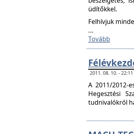
beszélgetés, i
üdítőkkel.
Felhívjuk mind
...
Tovább
Félévkezd
2011. 08. 10. - 22:
A 2011/2012-e
Hegesztési Sza
tudnivalókról 