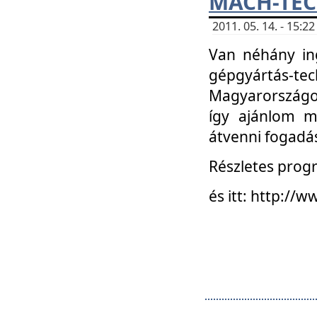
MACH-TECH
2011. 05. 14. - 15:
Van néhány in
gépgyártás-tech
Magyarországon
így ajánlom m
átvenni fogadá
Részletes progr
és itt: http:/