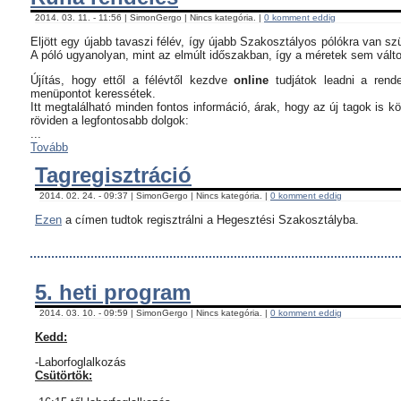
2014. 03. 11. - 11:56 | SimonGergo | Nincs kategória. |
0 komment eddig
Eljött egy újabb tavaszi félév, így újabb Szakosztályos pólókra van sz
A póló ugyanolyan, mint az elmúlt időszakban, így a méretek sem vált
Újítás, hogy ettől a félévtől kezdve
online
tudjátok leadni a rend
menüpontot keressétek.
Itt megtalálható minden fontos információ, árak, hogy az új tagok is 
röviden a legfontosabb dolgok:
...
Tovább
Tagregisztráció
2014. 02. 24. - 09:37 | SimonGergo | Nincs kategória. |
0 komment eddig
Ezen
a címen tudtok regisztrálni a Hegesztési Szakosztályba.
5. heti program
2014. 03. 10. - 09:59 | SimonGergo | Nincs kategória. |
0 komment eddig
Kedd:
-Laborfoglalkozás
Csütörtök: