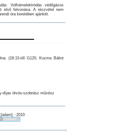
dás: Volfrámelektródás védőgázos
 első felvonása. A részvétel nem
endi óra keretében ajánlott.
lna. (18:15-től G120, Kozma Bálint
sy-díjas ötvös-szobrász művész
 [adam] - 2010