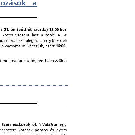
lkozások a
 21.-én (póthét szerda) 18:00-kor
n közös vacsora lesz a többi ATT-s
ram, valószínűleg valamelyik közeli
 a vacsorát mi készítjük, ezért
16:00-
 tenni magunk után, rendszerezzük a
iScan eszközükről.
A WikiScan egy
hegesztett kötések pontos és gyors