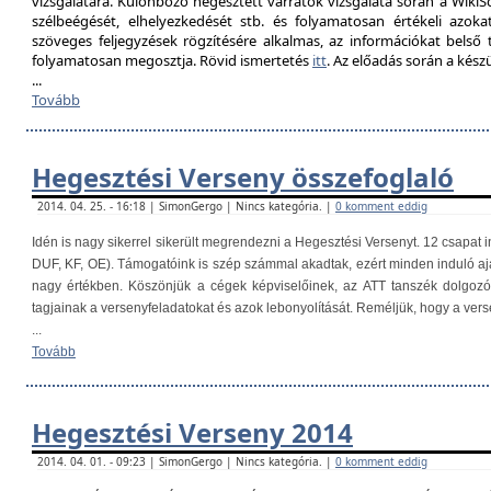
vizsgálatára. Különböző hegesztett varratok vizsgálata során a Wik
szélbeégését, elhelyezkedését stb. és folyamatosan értékeli azokat
szöveges feljegyzések rögzítésére alkalmas, az információkat belső
folyamatosan megosztja. Rövid ismertetés
itt
. Az előadás során a kés
...
Tovább
Hegesztési Verseny összefoglaló
2014. 04. 25. - 16:18 | SimonGergo | Nincs kategória. |
0 komment eddig
Idén is nagy sikerrel sikerült megrendezni a Hegesztési Versenyt. 12 csapat i
DUF, KF, OE). Támogatóink is szép számmal akadtak, ezért minden induló aj
nagy értékben. Köszönjük a cégek képviselőinek, az ATT tanszék dolgoz
tagjainak a versenyfeladatokat és azok lebonyolítását. Reméljük, hogy a ver
...
Tovább
Hegesztési Verseny 2014
2014. 04. 01. - 09:23 | SimonGergo | Nincs kategória. |
0 komment eddig