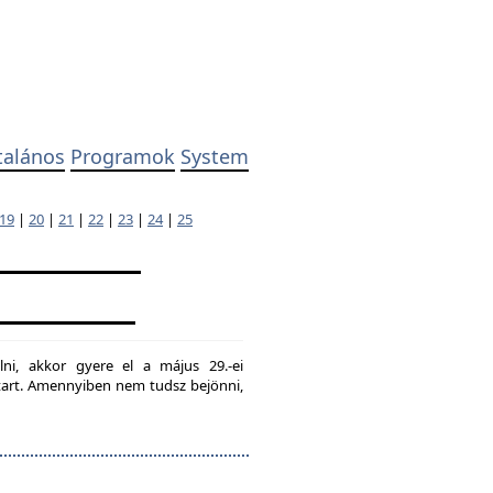
talános
Programok
System
19
|
20
|
21
|
22
|
23
|
24
|
25
lni, akkor gyere el a május 29.-ei
g tart. Amennyiben nem tudsz bejönni,