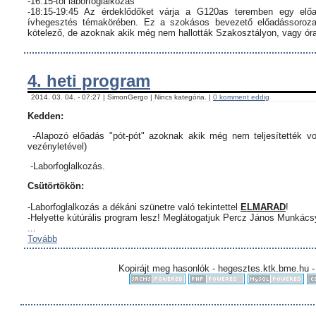
-16:15-től laborfoglalkozás
-18:15-19:45 Az érdeklődőket várja a G120as teremben egy előa
ívhegesztés témakörében. Ez a szokásos bevezető előadássorozat
kötelező, de azoknak akik még nem hallották Szakosztályon, vagy órar
4. heti program
2014. 03. 04. - 07:27 | SimonGergo | Nincs kategória. |
0 komment eddig
Kedden:
-Alapozó előadás "pót-pót" azoknak akik még nem teljesítették vo
vezényletével)
-Laborfoglalkozás.
Csütörtökön:
-Laborfoglalkozás a dékáni szünetre való tekintettel
ELMARAD
!
-Helyette kútúrális program lesz! Meglátogatjuk Percz János Munkác
...
Tovább
Kopirájt meg hasonlók - hegesztes.ktk.bme.hu -