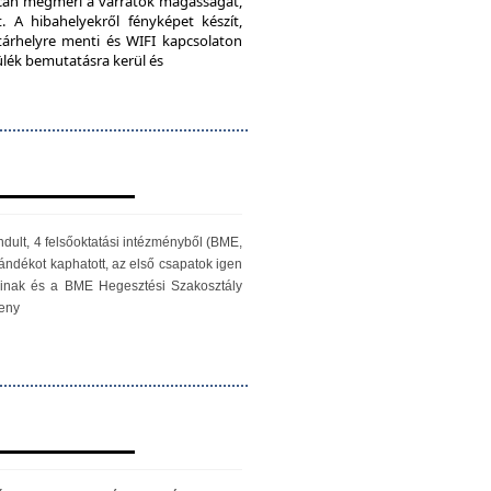
iScan megméri a varratok magasságát,
. A hibahelyekről fényképet készít,
 tárhelyre menti és WIFI kapcsolaton
zülék bemutatásra kerül és
ndult, 4 felsőoktatási intézményből (BME,
ándékot kaphatott, az első csapatok igen
óinak és a BME Hegesztési Szakosztály
seny