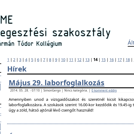
Ál
1
|
2
|
3
|
4
|
5
|
6
|
7
|
8
|
9
|
10
|
11
|
12
|
13
|
14
|
15
|
16
|
17
|
18
|
Hírek
Május 29. laborfoglalkozás
2014. 05. 28. - 07:10 | SimonGergo | Nincs kategória. |
0 komment eddig
Amennyiben unod a vizsgaidőszakot és szeretnél kicsit kikapcso
laborfoglalkozásra. A szokások szerint 16.00-kor kezdődik és 19.45-i
úgy a zöld, hátsó ajtónál lévő csengőt használd!