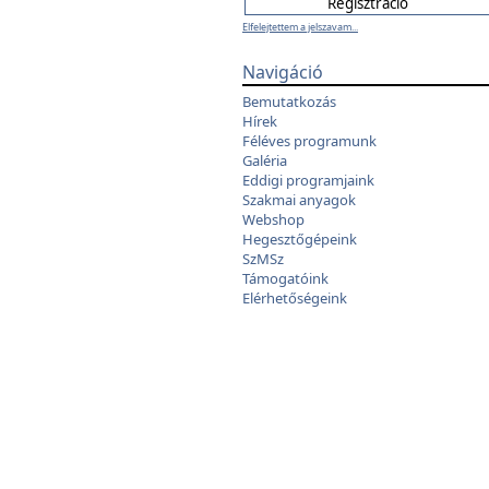
Elfelejtettem a jelszavam...
Navigáció
Bemutatkozás
Hírek
Féléves programunk
Galéria
Eddigi programjaink
Szakmai anyagok
Webshop
Hegesztőgépeink
SzMSz
Támogatóink
Elérhetőségeink