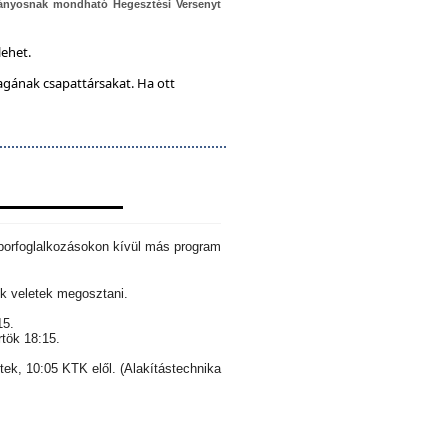
ányosnak mondható Hegesztési Versenyt
lehet.
magának csapattársakat. Ha ott
aborfoglalkozásokon kívül más program
k veletek megosztani.
15.
rtök 18:15.
ntek, 10:05 KTK elől. (Alakítástechnika