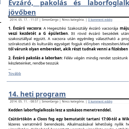
Évzáró, pakolás és laborfogla​
jövőben
2014. 05. 17. - 11:37 | SimonGergo | Nincs kategória. |
0 komment eddig
1. Évzáró vacsora
: A Hegesztési Szakosztály évzáró vacsorája
május
veszi kezdetét a G épületben
. Itt rövid évzáró beszédek utá
szakosztállyal együtt. A vacsora után egyénileg választható a prog
szórakoztató és kulturális egységet fogjuk előnyben részesíteni.Mivel
tól várunk olyan embereket, akik részt tudnak venni a főzésben
2. Évzáró pakolás a laborban
: Félév végén mindig rendet szoktunk
készleteinket, rendbe tesszük
...
Tovább
14. heti program
2014. 05. 11. - 08:57 | SimonGergo | Nincs kategória. |
0 komment eddig
Kedden laborfoglalkozás lesz a szokásos menetrenddel.
Csütörtökön a Cloos fog egy bemutatót tartani 17:00-tól a Wik
lézeres varratmérő berendezés. Alkalmazásával lehetőség nyílik 