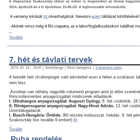
A Hegesztési Szakosztály ebben az évben is megrendezi az immár hagyom
2014. április18-án a G épületben 15:45-től. A legfontosabb információk:
A verseny kiírását
itt
olvashatjátok. Nevezni
ezen
táblázat kitöltésével 
- Akinek nincs még 4 fős csapata, az a laborfoglalkozásokon találhat 
...
Tovább
7. hét és távlati tervek
2014. 03. 24. - 20:47 | SimonGergo | Nincs kategória. |
0 komment eddig
A hetedik heti zh-dömpingre való tekintettel ezen a héten a szokásos l
nem lesz.
Azonban van néhány nagyobb volumenű program amit jó előre szeretné
Roncsolásmentes anyagvizsgálati módszerek előadások:
I. Ultrahangos anyagvizsgálat: Auguszt György.
8. hét csütörtök, 18:
II. Röntgensugaras anyagvizsgálat: Nagy-Hinst Adrián.
13. hét csütö
Üzemlátogatások:
I. Busch-Hungária: Öntöde.
9fő részére kisbusszal. Indulás: 9. hét pé
Szakosztály hoz további 9 embert)
Itt
...
Tovább
Ruha rendelés