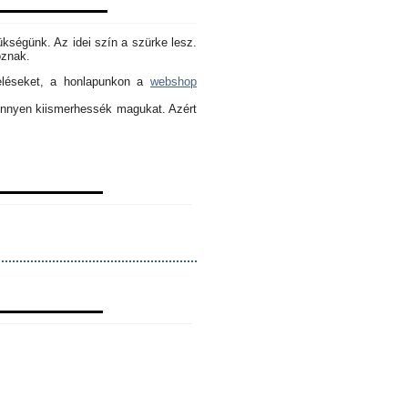
ükségünk. Az idei szín a szürke lesz.
oznak.
eléseket, a honlapunkon a
webshop
könnyen kiismerhessék magukat. Azért