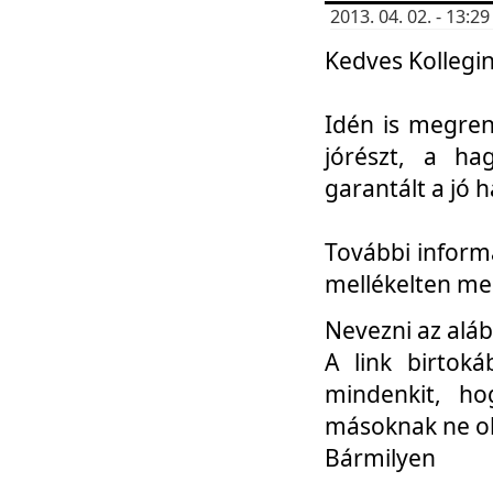
2013. 04. 02. - 13:
Kedves Kollegin
Idén is megren
jórészt, a ha
garantált a jó 
További informá
mellékelten me
Nevezni az aláb
A link birtoká
mindenkit, h
másoknak ne ok
Bármilyen
...