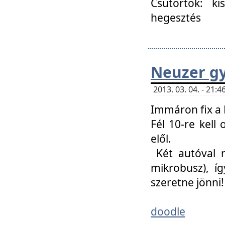
Csütörtök: ki
hegesztés
Neuzer gy
2013. 03. 04. - 21
Immáron fix a 
Fél 10-re kell
elől.
Két autóval 
mikrobusz), í
szeretne jönni!
doodle