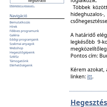
foglalkozik.
Többek között
Elfelejtettem a jelszavam...
hideghuzalo
Navigáció
csőhegesztéssel
Bemutatkozás
Hírek
Féléves programunk
A határidő elég
Galéria
Eddigi programjaink
legkésőbb 9-ko
Szakmai anyagok
megközelítőleg
Webshop
Hegesztőgépeink
Pontos cím: Bud
SzMSz
Támogatóink
Elérhetőségeink
Kérem azokat, a
linken:
itt
.
Hegesztés