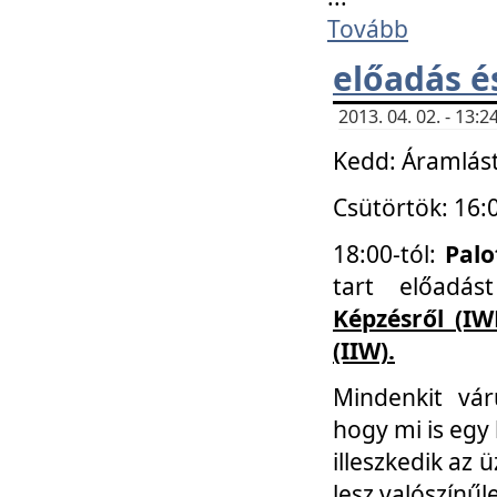
Tovább
előadás é
2013. 04. 02. - 13
Kedd: Áramlást
Csütörtök: 16:
18:00-tól:
Palo
tart előadá
Képzésről (IW
(IIW).
Mindenkit vá
hogy mi is egy
illeszkedik az
lesz valószínűl