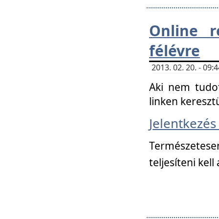
Online r
félévre
2013. 02. 20. - 09
Aki nem tudot
linken kereszt
Jelentkezé
Természetese
teljesíteni kell