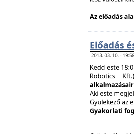
Az előadás ala
Előadás é
2013. 03. 10. - 19
Kedd este 18:0
Robotics Kf
alkalmazásairó
Aki este megjel
Gyülekező az e
Gyakorlati fo