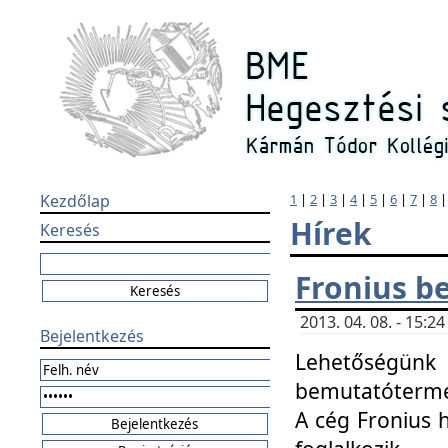
Kezdőlap
1
|
2
|
3
|
4
|
5
|
6
|
7
|
8
Hírek
Keresés
Fronius b
2013. 04. 08. - 15:
Bejelentkezés
Lehetőségünk 
bemutatótermét
A cég Fronius 