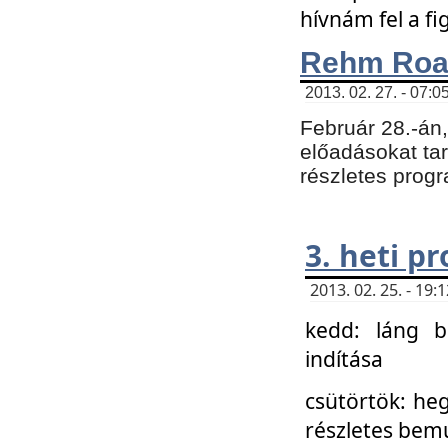
hívnám fel a f
Rehm Roa
2013. 02. 27. - 07:0
Február 28.-án
előadásokat tar
részletes prog
3. heti p
2013. 02. 25. - 19
kedd: láng b
indítása
csütörtök: he
részletes bemu