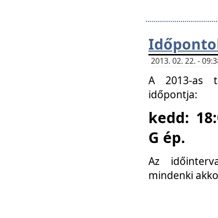
Időponto
2013. 02. 22. - 09
A 2013-as ta
időpontja:
kedd: 18:
G ép.
Az időinter
mindenki akko