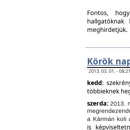
Fontos, hogy
hallgatóknak
meghirdetjük.
Körök nap
2013. 03. 01. - 08
kedd
: szekrén
többieknek he
szerda:
2013. 
megrendezendő 
a Kármán koli 
is képviselte