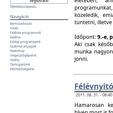
életében, a
programunkat, a
Elfelejtettem a jelszavam...
közeledik, em
Navigáció
tüntetni, illetve
Bemutatkozás
Hírek
Féléves programunk
Időpont:
9.-e, 
Galéria
Eddigi programjaink
Aki csak későb
Szakmai anyagok
munka nagyon 
Webshop
Hegesztőgépeink
jönni.
SzMSz
Támogatóink
Elérhetőségeink
Félévnyit
2011. 08. 31. - 08:
Hamarosan ke
híven most is f