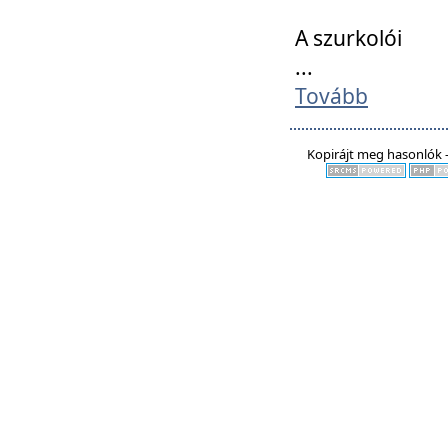
A szurkolói
...
Tovább
Kopirájt meg hasonlók -