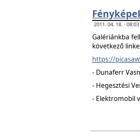
Fényképe
2011. 04. 18. - 08:
Galériánkba fel
következő linke
https://picas
- Dunaferr Vas
- Hegesztési V
- Elektromobil 