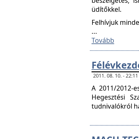
beszélgetés, i
üdítőkkel.
Felhívjuk mind
...
Tovább
Félévkezd
2011. 08. 10. - 22:
A 2011/2012-e
Hegesztési Sza
tudnivalókról 