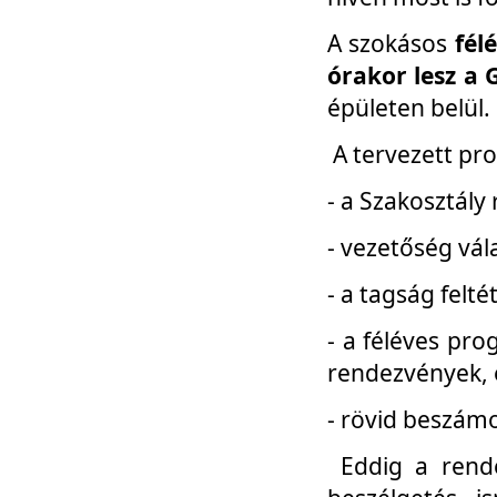
A szokásos
fél
órakor lesz a 
épületen belül.
A tervezett pr
- a Szakosztály
- vezetőség vál
- a tagság felt
- a féléves pro
rendezvények, 
- rövid beszámo
Eddig a rende