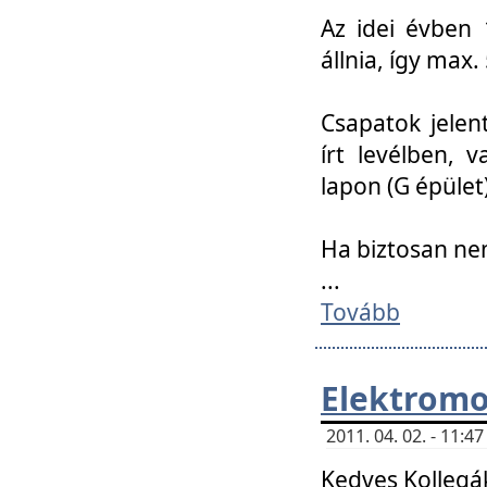
Az idei évben 
állnia, így max
Csapatok jele
írt levélben, 
lapon (G épület)
Ha biztosan ne
...
Tovább
Elektromo
2011. 04. 02. - 11:
Kedves Kollegá