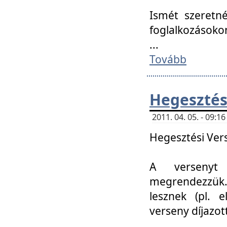
Ismét szeretné
foglalkozásoko
...
Tovább
Hegesztés
2011. 04. 05. - 09:
Hegesztési Verse
A versenyt 
megrendezzük.
lesznek (pl. e
verseny díjazo