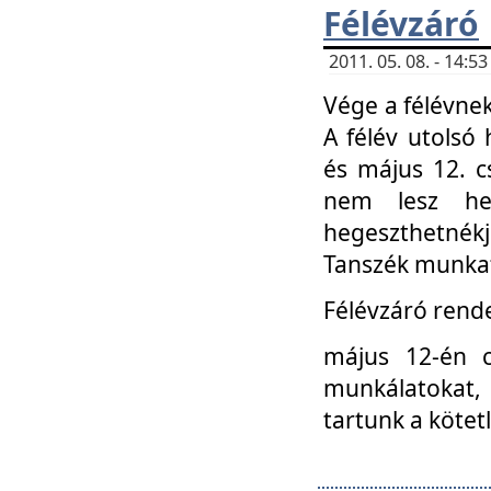
Félévzáró
2011. 05. 08. - 14:
Vége a félévnek
A félév utolsó 
és május 12. c
nem lesz heg
hegeszthetnék
Tanszék munkat
Félévzáró rend
május 12-én c
munkálatokat, 
tartunk a kötet