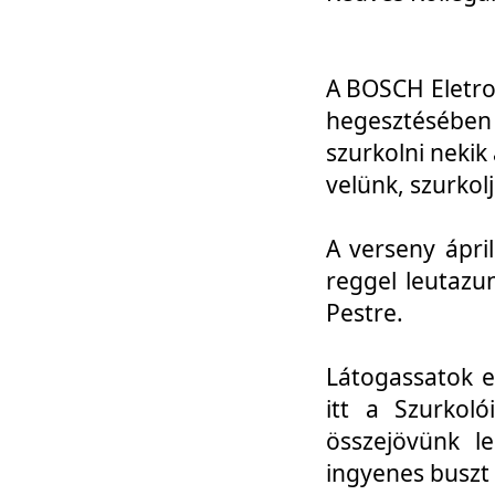
A BOSCH Eletro
hegesztésébe
szurkolni nekik
velünk, szurkol
A verseny ápri
reggel leutazu
Pestre.
Látogassatok e
itt a Szurkoló
összejövünk l
ingyenes buszt