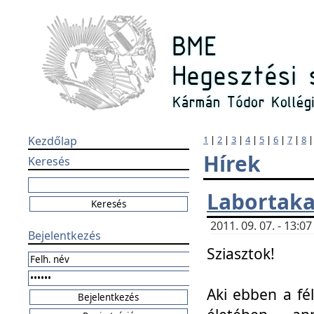
Kezdőlap
1
|
2
|
3
|
4
|
5
|
6
|
7
|
8
Hírek
Keresés
Labortaka
2011. 09. 07. - 13:
Bejelentkezés
Sziasztok!
Aki ebben a fél