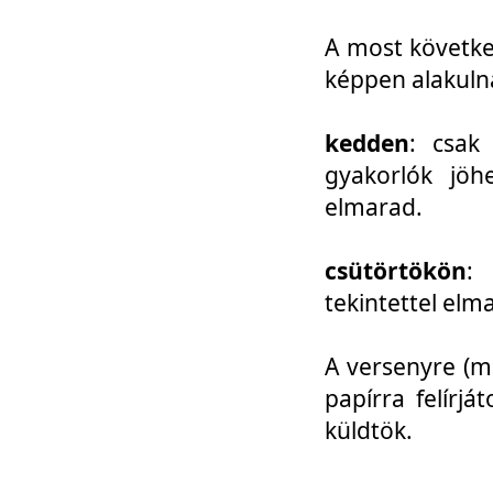
A most követke
képpen alakuln
kedden
: csak
gyakorlók jöh
elmarad.
csütörtökön
: 
tekintettel elm
A versenyre (mo
papírra felírj
küldtök.