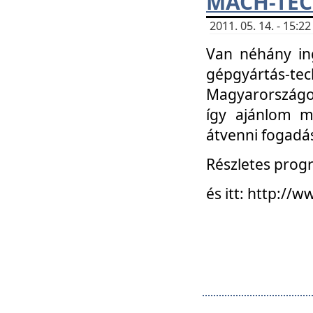
MACH-TECH
2011. 05. 14. - 15:
Van néhány in
gépgyártás-tech
Magyarországon
így ajánlom m
átvenni fogadá
Részletes progr
és itt: http:/