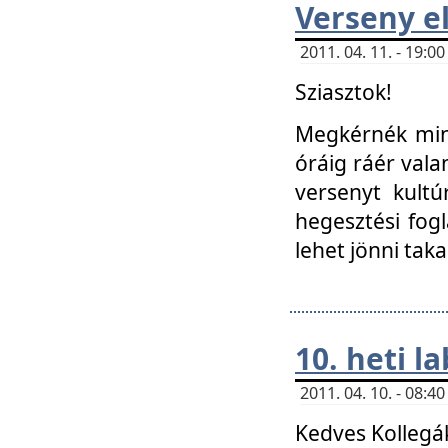
Verseny el
2011. 04. 11. - 19:
Sziasztok!
Megkérnék mind
óráig ráér vala
versenyt kultú
hegesztési fog
lehet jönni taka
10. heti l
2011. 04. 10. - 08:
Kedves Kollegá